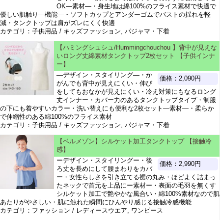
OK―素材―・身生地は綿100%のフライス素材で快適で
優しい肌触り―機能―・ソフトカップとアンダーゴムでバストの揺れを軽
減・タンクトップは肩がズレにくく快適
カテゴリ：子供用品 / キッズファッション, パジャマ・下着
【ハミングシュシュ/Hummingchouchou 】背中が見えな
いロング丈綿素材タンクトップ2枚セット 【子供インナ
ー】
―デザイン・スタイリング―・か
価格：2,090円
がんでも背中が見えにくい・伸び
をしてもおなかが見えにくい・冷え対策にもなるロング
丈インナー・カバー力のあるタンクトップタイプ・制服
の下にも着やすいカラー・洗い替えにも便利な2枚セット―素材―・柔らか
で伸縮性のある綿100%のフライス素材
カテゴリ：子供用品 / キッズファッション, パジャマ・下着
【ベルメゾン】シルケット加工タンクトップ 【接触冷
感】
ーデザイン・スタイリングー・後
価格：2,990円
ろ丈を長めにして腰まわりをカバ
ー・女性らしさを引き立てる裾の丸み・ほどよく詰まっ
たネックで首元を上品にー素材ー・表面の毛羽を無くす
シルケット加工で艶やかな風合い・綿100%素材なので肌
あたりがやさしい・肌に触れた瞬間にひんやり感じる接触冷感機能
カテゴリ：ファッション / レディースウエア, ワンピース