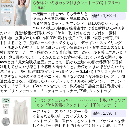
らか綿くつろぎカップ付きタンクトップ(背中フリー)
【消臭】
ー機能ー・汗をかいてもサラリと
価格：1,800円
快適な吸水速乾機能・消臭機能の
ある特殊なコットンをブレンド・綿100%ながら、q-
max0.23以上の接触冷感機能付きで着た瞬間ひんやり冷
たい※・身生地2重の汗取りパッド付き・取り外せるカップ付き―素材―・
身生地には肌ざわりの良い綿100%素材を使用・取り扱い表示は転写プリン
トにすることで、洗濯ネームのチクチクもなし―デザイン・スタイリング
―・肌あたりがやさしい脇に縫い目がない筒編み設計・背中にゴムのない1
枚仕立てで、ノーブラ感覚のラクな着心地(バストのホールド感はございませ
ん)・少し長めの丈で、しゃがんだときに背中が見えにくい※当社調べ。q-
maxとは「最大熱吸収速度」のことで、肌から生地への熱の移動(熱伝導)を
利用してひんやり感じる冷感度の指標のこと。数値が大きいほどひんやりを
感じます。#身生地綿100%インナー#夏インナーSalalist(サラリスト)汗ジミ
を防ぎながら汗のベタつきやニオイ、暑さなどの様々な汗悩みをケアし、快
適に過ごせるよう開発したベルメゾンオリジナルの汗対策インナーブランド
です。「サラリスト(Salalistを含む)」は、株式会社千趣会の登録商標です。
カテゴリ：ファッション / レディースインナー, 下着, タンクトップ
【ハミングシュシュ/Hummingchouchou 】取り外しソフ
トカップ付き綿素材タンクトップ 【子供インナー】
―デザイン・スタイリング―・長
価格：2,390円
く着られる取り外しカップ入りタ
ンクトップ・胸二重仕立てとソフトカップがバストを優
しくカバー・慣れるまではカップを付けずに着用しても