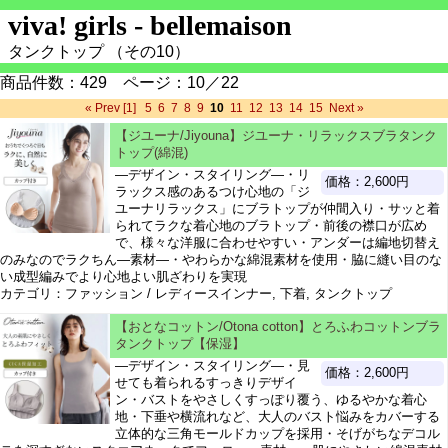
viva! girls - bellemaison
タンクトップ （その10）
商品件数：429 ページ：10／22
« Prev
[1]
5
6
7
8
9
10
11
12
13
14
15
Next »
【ジユーナ/Jiyouna】ジユーナ・リラックスブラタンク
トップ(綿混)
―デザイン・スタイリング―・リ
価格：2,600円
ラックス感のあるつけ心地の「ジ
ユーナリラックス」にブラトップが仲間入り・サッと着
られてラクな着心地のブラトップ・前後の襟口が広め
で、様々な洋服に合わせやすい・アンダーは編地切替え
のみなのでラクちん―素材―・やわらかな綿混素材を使用・脇に縫い目のな
い成型編みでより心地よい肌ざわりを実現
カテゴリ：ファッション / レディースインナー, 下着, タンクトップ
【おとなコットン/Otona cotton】とろふわコットンブラ
タンクトップ【保湿】
―デザイン・スタイリング―・見
価格：2,600円
せても着られるすっきりデザイ
ン・バストをやさしくすっぽり覆う、ゆるやかな着心
地・下垂や横流れなど、大人のバスト悩みをカバーする
立体的な三角モールドカップを採用・そげがちなデコル