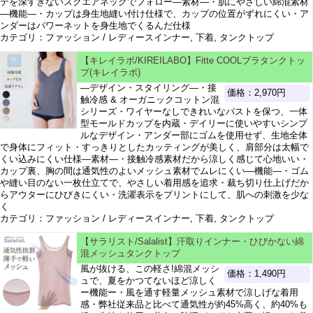
テを深すぎないスクエアネックでフォロー―素材―・肌にやさしい綿混素材
―機能―・カップは身生地縫い付け仕様で、カップの位置がずれにくい・ア
ンダーはパワーネットを身生地でくるんだ仕様
カテゴリ：ファッション / レディースインナー, 下着, タンクトップ
【キレイラボ/KIREILABO】Fitte COOLブラタンクトッ
プ(キレイラボ)
―デザイン・スタイリング―・接
価格：2,970円
触冷感 & オーガニックコットン混
シリーズ・ワイヤーなしできれいなバストを保つ、一体
型モールドカップを内蔵・デイリーに使いやすいシンプ
ルなデザイン・アンダー部にゴムを使用せず、生地全体
で身体にフィット・すっきりとしたカッティングが美しく、肩部分は太幅で
くい込みにくい仕様―素材―・接触冷感素材だから涼しく感じて心地いい・
カップ裏、胸の間は通気性のよいメッシュ素材でムレにくい―機能―・ゴム
や縫い目のない一枚仕立てで、やさしい着用感を追求・裁ち切り仕上げだか
らアウターにひびきにくい・洗濯表示をプリントにして、肌への刺激を少な
く
カテゴリ：ファッション / レディースインナー, 下着, タンクトップ
【サラリスト/Salalist】汗取りインナー・ひびかない綿
混メッシュタンクトップ
風が抜ける、この軽さ!綿混メッシ
価格：1,490円
ュで、夏をかつてないほど涼しく
ー機能ー・風を通す軽量メッシュ素材で涼しげな着用
感・弊社従来品と比べて通気性が約45%高く、約40%も