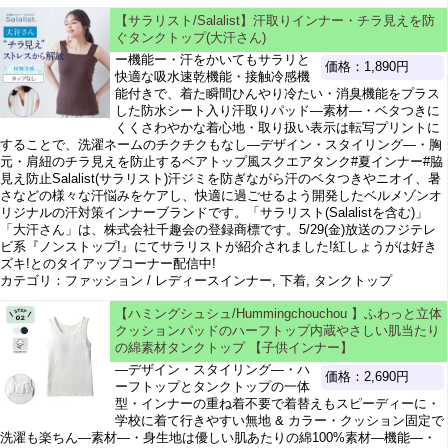
【サラリスト/Salalist】汗取りインナー・チラ見えを防
ぐタンクトップ(大汗さん)
ー機能ー・汗をかいてもサラリと
価格：1,890円
快適な吸水速乾機能・接触冷感機
能付きで、着た瞬間ひんやり冷たい・消臭機能をプラス
した防水シート入り汗取りパッド―素材―・ベタつきに
くくさわやかな着心地・取り扱い表示は転写プリントに
することで、洗濯ネームのチクチクもなし―デザイン・スタイリング―・胸
元・肩紐のチラ見えを防止するベアトップ風スクエアタンク#夏インナー#脇
見え防止Salalist(サラリスト)汗ジミを防ぎながら汗のベタつきやニオイ、暑
さなどの様々な汗悩みをケアし、快適に過ごせるよう開発したベルメゾンオ
リジナルの汗対策インナーブランドです。「サラリスト(Salalistを含む)」
「大汗さん」は、株式会社千趣会の登録商標です。5/29(金)放送のフジテレ
ビ系『ノンストップ!』にてサラリストが紹介されました!紅しょうがは好き
ズキ!とのタイアップコーナー配信中!
カテゴリ：ファッション / レディースインナー, 下着, タンクトップ
【ハミングシュシュ/Hummingchouchou 】ふわっと立体
クッションパッドのハーフトップ内蔵やさしい肌当たり
の綿素材タンクトップ 【子供インナー】
―デザイン・スタイリング―・ハ
価格：2,690円
ーフトップとタンクトップの一体
型・インナーの重ね着不要で着替えもスピーディーに・
学校に着て行きやすい無地 & カラー・クッション固定で
洗濯も楽ちん―素材―・身生地は優しい肌あたりの綿100%素材―機能―・