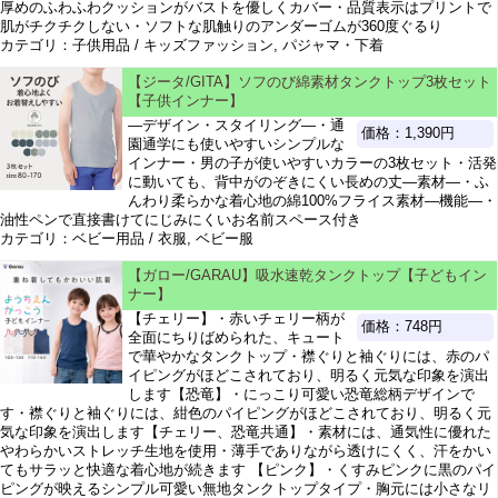
厚めのふわふわクッションがバストを優しくカバー・品質表示はプリントで
肌がチクチクしない・ソフトな肌触りのアンダーゴムが360度ぐるり
カテゴリ：子供用品 / キッズファッション, パジャマ・下着
【ジータ/GITA】ソフのび綿素材タンクトップ3枚セット
【子供インナー】
―デザイン・スタイリング―・通
価格：1,390円
園通学にも使いやすいシンプルな
インナー・男の子が使いやすいカラーの3枚セット・活発
に動いても、背中がのぞきにくい長めの丈―素材―・ふ
んわり柔らかな着心地の綿100%フライス素材―機能―・
油性ペンで直接書けてにじみにくいお名前スペース付き
カテゴリ：ベビー用品 / 衣服, ベビー服
【ガロー/GARAU】吸水速乾タンクトップ【子どもイン
ナー】
【チェリー】・赤いチェリー柄が
価格：748円
全面にちりばめられた、キュート
で華やかなタンクトップ・襟ぐりと袖ぐりには、赤のパ
イピングがほどこされており、明るく元気な印象を演出
します【恐竜】・にっこり可愛い恐竜総柄デザインで
す・襟ぐりと袖ぐりには、紺色のパイピングがほどこされており、明るく元
気な印象を演出します【チェリー、恐竜共通】・素材には、通気性に優れた
やわらかいストレッチ生地を使用・薄手でありながら透けにくく、汗をかい
てもサラッと快適な着心地が続きます 【ピンク】・くすみピンクに黒のパイ
ピングが映えるシンプル可愛い無地タンクトップタイプ・胸元には小さなリ