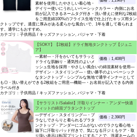
価格：1,298円
素材を使用したやさしい着心地・
デイリー使いにうれしいベーシックカラー・内側にお名
前が記入できるネームタグ付き・洗い替えに便利な2枚組
をご用意綿100%のフライス生地で仕上げたキッズ用タン
クトップです。適度に厚みがある柔らかな風合いで、1年を通して着られま
す。通学にもおすすめ。
カテゴリ：子供用品 / キッズファッション, パジャマ・下着
【SOKY】【2枚組】ドライ無地タンクトップ【ジュニ
ア】
―素材―・汗をかいてもサラッと
価格：1,408円
ドライな肌触り・通気性のよいメ
ッシュ生地を採用・やさしい風合いの綿混素材を使用―
デザイン・スタイリング―・使い勝手のよいベーシック
なタンクトップ・シンプルな無地で通学インナーとして
も◎・洗い替えができる2枚組をご用意―機能―・お名前が記入できる内側
ラベル付き
カテゴリ：子供用品 / キッズファッション, パジャマ・下着
【サラリスト/Salalist】汗取りインナー・アンダー快適
フィットの綿混ブラタンクトップ
―デザイン・スタイリング―・ブ
価格：2,390円
ラなしでさらりと着られるブラタ
ンクトップ・アンダーにゴムがないのでラクな着心地・
脇下に汗取りパッド付きで、気になる汗ジミもケア・取
り扱い表示は転写プリントにすることで、洗濯ネームの