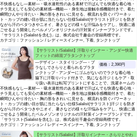
不快感もなし―素材―・吸水速乾性のある素材で汗ばんでも快適な着心地・
チラ見えしても安心の素材感―機能―・身生地は接触冷感機能付きで、着た
瞬間ひんやり冷たい・胸の形をきれいに見せる、横流れを防ぐパワーネッ
ト・カップの縫い目が肌に当たらない仕様Salalist(サラリスト)汗ジミを防ぎ
ながら汗のベタつきやニオイ、暑さなどの様々な汗悩みをケアし、快適に過
ごせるよう開発したベルメゾンオリジナルの汗対策インナーブランドです。
「サラリスト(Salalistを含む)」は、株式会社千趣会の登録商標です。
カテゴリ：ファッション / レディースインナー, 下着, タンクトップ
【サラリスト/Salalist】汗取りインナー・アンダー快適
フィットの綿混ブラタンクトップ
―デザイン・スタイリング―・ブ
価格：2,390円
ラなしでさらりと着られるブラタ
ンクトップ・アンダーにゴムがないのでラクな着心地・
脇下に汗取りパッド付きで、気になる汗ジミもケア・取
り扱い表示は転写プリントにすることで、洗濯ネームの
不快感もなし―素材―・吸水速乾性のある素材で汗ばんでも快適な着心地・
チラ見えしても安心の素材感―機能―・身生地は接触冷感機能付きで、着た
瞬間ひんやり冷たい・胸の形をきれいに見せる、横流れを防ぐパワーネッ
ト・カップの縫い目が肌に当たらない仕様Salalist(サラリスト)汗ジミを防ぎ
ながら汗のベタつきやニオイ、暑さなどの様々な汗悩みをケアし、快適に過
ごせるよう開発したベルメゾンオリジナルの汗対策インナーブランドです。
「サラリスト(Salalistを含む)」は、株式会社千趣会の登録商標です。
カテゴリ：ファッション / レディースインナー, 下着, タンクトップ
【サラリスト/Salalist】汗取りインナー・さらりとやわ