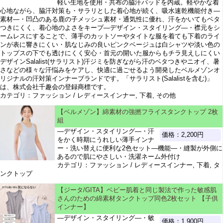
軽い生地を使用・共布の脇汗パッドを内蔵。軽やかな着
心地ながら、脇汗対策も・サラリとした着心地が続く、吸水速乾機能付き―
素材―・凹凸のある鹿の子メッシュ素材・通気性に優れ、汗をかいてもベタ
つきにくく、着心地のよさをキープ―デザイン・スタイリング―・襟元をシ
ームレスにすることで、薄手のカットソーやタイトな服を着ても下着のライ
ンが表に響きにくい・肌なじみの良いピンクベージュは白シャツや淡い色の
トップスの下でも透けにくく安心・首元の開いた服からもチラ見えしにくい
デザインSalalist(サラリスト)汗ジミを防ぎながら汗のベタつきやニオイ、暑
さなどの様々な汗悩みをケアし、快適に過ごせるよう開発したベルメゾンオ
リジナルの汗対策インナーブランドです。「サラリスト(Salalistを含む)」
は、株式会社千趣会の登録商標です。
カテゴリ：ファッション / レディースインナー, 下着, その他
【ベルメゾン】綿素材の強撚フライスタンクトップ 2枚
組
―デザイン・スタイリング―・汗
価格：2,200円
をかく時期にうれしい薄手インナ
ー・洗い替えに便利な2色セット―機能―・縫製が外側に
あるので肌にやさしい・洗濯ネーム外付け
カテゴリ：ファッション / レディースインナー, 下着, タ
ンクトップ
【ジータ/GITA】ベビー肌着と同じ製法で作った敏感肌
さんのための綿素材タンクトップ同色2枚セット 【子供
インナー】
―デザイン・スタイリング―・敏
価格：1,900円