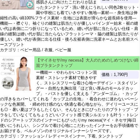
感肌さんに向けたこだわりが詰ま
ったタンクトップ・洗い替えにうれしい同色2枚セット・
園や学校にも着ていきやすい無地―素材―・身生地は伸
縮性の高い綿100%フライス素材・生地には表面が滑らかな超長綿を使用―
機能―・襟ぐり、袖ぐりの縫製は肌当たりが優しいバインダー始末・裾の縫
い代は表側に二つ折りになっているため、縫い代が肌に当たらない仕様・肩
線の縫製は縫い代が肌に当たらないフラットシーマ・脇の縫製は肌当たりが
優しい、縫い代が表側に出る仕様・後ろ左裾表側に洗濯ネームとお名前スペ
ースプリント
カテゴリ：ベビー用品 / 衣服, ベビー服
【マイネセサ/my necesa】大人のためのしめつけない綿
混ブラタンクトップ
ー機能ー・やわらかいコットン混
価格：1,790円
素材・ストレッチ素材で動きやす
く、ストレスフリーな着け心地ーデザイン・スタイリン
グー・自然な丸胸出現「ほど良い厚みのモールドカッ
プ」・バストを優しく支える「アンダーゴム」・カップ
の浮きをカバーしてくれる「カップ上の生地」・着合わせに迷わないベーシ
ックな色展開。・締め付け感のない快適な着心地ながら、デイリーユースに
も◎・暑い夏はブラもしたくない、そんなときにぴったりのブラトップ・ブ
ラをしていなくてもちょうどいいフィット感で美シルエットも叶う・トレン
ドのシアートップスのインナーにもぴったりmy necesa(マイ・ネセサ)毎日
使いにうれしい、シンプルで着け心地にこだわったインナーをお手頃価格で
お届けする、ベルメゾンのオリジナルインナーシリーズです。
カテゴリ：ファッション / レディースインナー, 下着, タンクトップ