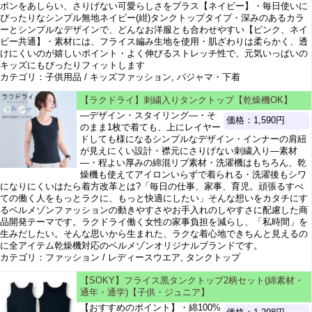
ボンをあしらい、さりげない可愛らしさをプラス【ネイビー】・毎日使いに
ぴったりなシンプル無地ネイビー(紺)タンクトップタイプ・深みのあるカラ
ーとシンプルなデザインで、どんなお洋服とも合わせやすい【ピンク、ネイ
ビー共通】・素材には、フライス編み生地を使用・肌ざわりは柔らかく、透
けにくいのが嬉しいポイント・よく伸びるストレッチ性で、元気いっぱいの
キッズにもぴったりフィットします
カテゴリ：子供用品 / キッズファッション, パジャマ・下着
【ラクドライ】刺繍入りタンクトップ【乾燥機OK】
―デザイン・スタイリング―・そ
価格：1,590円
のまま1枚で着ても、上にレイヤー
ドしても様になるシンプルなデザイン・インナーの肩紐
が見えにくい設計・襟元にさりげない刺繍入り―素材
―・程よい厚みの綿混リブ素材・洗濯機はもちろん、乾
燥機も使えてアイロンいらずで着られる・洗濯後もシワ
になりにくいはたら着方改革とは?「毎日の仕事、家事、育児。頑張るすべ
ての働く人をもっとラクに、もっと快適にしたい」そんな想いをカタチにす
るベルメゾンファッションの動きやすさやお手入れのしやすさに配慮した商
品開発テーマです。ラクドライ働く女性の家事負担を減らし、「私時間」を
生みだしたい。そんな思いから生まれた、ラクな着心地できちんと見えるの
に全アイテム乾燥機対応のベルメゾンオリジナルブランドです。
カテゴリ：ファッション / レディースウエア, タンクトップ
【SOKY】フライス黒タンクトップ2柄セット(綿素材・
通年・通学)【子供・ジュニア】
【おすすめのポイント】・綿100%