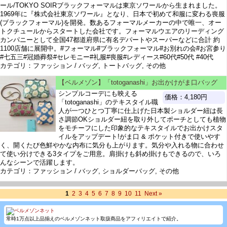
ール/TOKYO SOIRブラックフォーマルは東京ソワールから生まれました。
1969年に『株式会社東京ソワール』となり、日本で初めて和服に変わる喪服
(ブラックフォーマル)を開発。数あるフォーマルメーカーの中で唯一、オー
トクチュールからスタートした会社です。フォーマルウエアのリーディング
カンパニーとして全国47都道府県に有名デパートやスーパーなどに合計 約
1100店舗に展開中。#フォーマル#ブラックフォーマル#お別れの会#お宮参り
#七五三#冠婚葬祭#セレモニー#礼服#喪服#レディース#60代#50代 #40代
カテゴリ：ファッション / バッグ, トートバッグ, その他
【ベルメゾン】「totoganashi」お出かけがま口バッグ
シンプルコーデにも映える
価格：4,180円
「totoganashi」のテキスタイル職
人が一つひとつ丁寧に仕上げた日本製ショルダー紐は長
さ調節OKショルダー紐を取り外してポーチとしても植物
をモチーフにした印象的なテキスタイルでお出かけスタ
イルをアップデート!がま口 & ポケット付きで使いやす
く、開くたび色鮮やかな内布に気分も上がります。気分や入れる物に合わせ
て使い分けできる3タイプをご用意。肩掛けも斜め掛けもできるので、いろ
んなシーンで活躍します。
カテゴリ：ファッション / バッグ, ショルダーバッグ, その他
1
2
3
4
5
6
7
8
9
10
11
Next »
常時1万点以上品揃えのベルメゾンネット取扱商品をアフィリエイトで紹介。