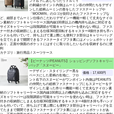
ント右下にあしらったリトルミイ
の刺繍がポイント内側はムーミン谷の仲間たちをデザイ
ンした総柄ムーミンの形をしたファスナートップや
「MOOMIN」のロゴが刻印されたファスナートップな
ど、細部までムーミン仕様のこだわりデザインー機能ー軽くて丈夫なナイロ
ン素材のソフトキャリーケース国内線100席以上の機内持ち込みに対応する
サイズキャリーバーは段階調節が可能キャリーバーを使わない時は、ファス
ナー付きの収納部にしまえる仕様360度回転するキャスター4個付き持ち手ハ
ンドルも付いていて、持ち上げて運ぶ際にも便利フタ部分はキャリーバッグ
を立てたままで開閉できるファスナータイプフタ裏にはメッシュポケットが
あり、正面や側面のポケットにはすぐに取り出したいものを収納するのに便
利
カテゴリ：旅行用品 / スーツケース
【ピーナッツ/PEANUTS】ショッピングソフトキャリ―
バッグ「スヌーピー」
ーデザイン・スタイリングー黒を
価格：17,600円
ベースにした星柄の生地に、フロ
ント右下のスヌーピーがワンポイント内側はPEANUTS
の仲間たちの総柄ファスナートップにもスヌーピーをデ
ザインした凝った作りー機能ー軽くて丈夫なナイロン素
材のソフトキャリーケース国内線100席以上の機内持ち込みに対応するサイ
ズキャリーバーは段階調節が可能キャリーバーを使わない時は、ファスナー
付きの収納部にしまえる仕様360度回転するキャスター4個付き持ち手ハンド
ルも付いていて、持ち上げて運ぶ際にも便利フタ部分はキャリーバッグを立
てたままで開閉できるファスナータイプフタ裏にはメッシュポケットがあ