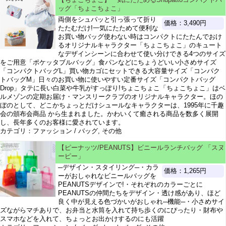
ッグ「ちょこちょこ」
両側をシュパッと引っ張って折り
価格：3,490円
たたむだけ!一気にたためて便利な
お買い物バッグ使わない時はコンパクトにたたんでおけ
るオリジナルキャラクター「ちょこちょこ」のキュート
なデザインシーンに合わせて使い分けできる4つのサイズ
をご用意「ポケッタブルバッグ」食パンなどにちょうどいい小さめサイズ
「コンパクトバッグL」買い物カゴにセットできる大容量サイズ「コンパク
トバッグM」日々のお買い物に使いやすい定番サイズ「コンパクトバッグ
Drop」タテに長い白菜や牛乳がすっぽり!ちょこちょこ「ちょこちょこ」はベ
ルメゾンの定期お届け・マンスリークラブのオリジナルキャラクター。ほの
ぼのとして、どこかちょっとだけシュールなキャラクターは、1995年に千趣
会の頒布会商品 から生まれました。かわいくて癒される商品を数多く展開
し、長年多くのお客様に愛されています。
カテゴリ：ファッション / バッグ, その他
【ピーナッツ/PEANUTS】ビニールランチバッグ 「スヌ
ーピー」
─デザイン・スタイリング─・カラ
価格：1,265円
ーがおしゃれなビニールバッグを
PEANUTSデザインで!・それぞれのカラーごとに
PEANUTSの仲間たちをデザイン・透け感があり、ほど
良く中が見える色づかいがおしゃれ─機能─・小さめサイ
ズながらマチありで、お弁当と水筒を入れて持ち歩くのにぴったり・財布や
スマホなどを入れて、ちょっとお出かけするのにも活躍