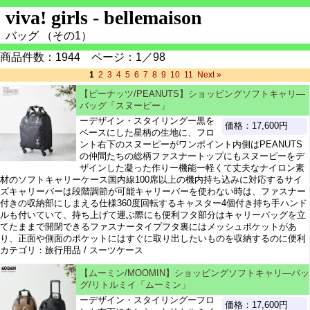
viva! girls - bellemaison
バッグ （その1）
商品件数：1944 ページ：1／98
1
2
3
4
5
6
7
8
9
10
11
Next »
【ピーナッツ/PEANUTS】ショッピングソフトキャリ―
バッグ「スヌーピー」
ーデザイン・スタイリングー黒を
価格：17,600円
ベースにした星柄の生地に、フロ
ント右下のスヌーピーがワンポイント内側はPEANUTS
の仲間たちの総柄ファスナートップにもスヌーピーをデ
ザインした凝った作りー機能ー軽くて丈夫なナイロン素
材のソフトキャリーケース国内線100席以上の機内持ち込みに対応するサイ
ズキャリーバーは段階調節が可能キャリーバーを使わない時は、ファスナー
付きの収納部にしまえる仕様360度回転するキャスター4個付き持ち手ハンド
ルも付いていて、持ち上げて運ぶ際にも便利フタ部分はキャリーバッグを立
てたままで開閉できるファスナータイプフタ裏にはメッシュポケットがあ
り、正面や側面のポケットにはすぐに取り出したいものを収納するのに便利
カテゴリ：旅行用品 / スーツケース
【ムーミン/MOOMIN】ショッピングソフトキャリ―バッ
グ/リトルミイ「ムーミン」
ーデザイン・スタイリングーフロ
価格：17,600円