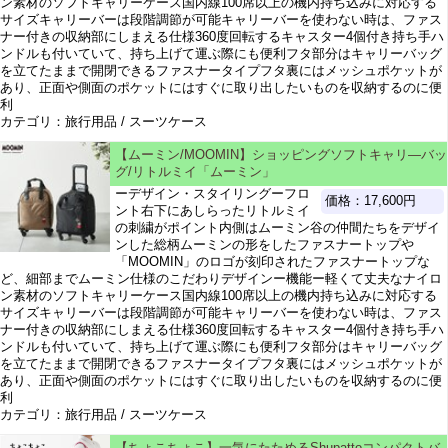
ン素材のソフトキャリーケース国内線100席以上の機内持ち込みに対応する
サイズキャリーバーは段階調節が可能キャリーバーを使わない時は、ファス
ナー付きの収納部にしまえる仕様360度回転するキャスター4個付き持ち手ハ
ンドルも付いていて、持ち上げて運ぶ際にも便利フタ部分はキャリーバッグ
を立てたままで開閉できるファスナータイプフタ裏にはメッシュポケットが
あり、正面や側面のポケットにはすぐに取り出したいものを収納するのに便
利
カテゴリ：旅行用品 / スーツケース
【ムーミン/MOOMIN】ショッピングソフトキャリ―バッ
グ/リトルミイ「ムーミン」
ーデザイン・スタイリングーフロ
価格：17,600円
ント右下にあしらったリトルミイ
の刺繍がポイント内側はムーミン谷の仲間たちをデザイ
ンした総柄ムーミンの形をしたファスナートップや
「MOOMIN」のロゴが刻印されたファスナートップな
ど、細部までムーミン仕様のこだわりデザインー機能ー軽くて丈夫なナイロ
ン素材のソフトキャリーケース国内線100席以上の機内持ち込みに対応する
サイズキャリーバーは段階調節が可能キャリーバーを使わない時は、ファス
ナー付きの収納部にしまえる仕様360度回転するキャスター4個付き持ち手ハ
ンドルも付いていて、持ち上げて運ぶ際にも便利フタ部分はキャリーバッグ
を立てたままで開閉できるファスナータイプフタ裏にはメッシュポケットが
あり、正面や側面のポケットにはすぐに取り出したいものを収納するのに便
利
カテゴリ：旅行用品 / スーツケース
【ちょこちょこ】一気にたためるShupattoコンパクトバ