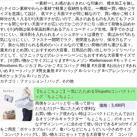
ー素材ーしわ感がありきれいな印象の、撥水加工を施し
たナイロン素材やわらか素材で軽量と収納性を両立。ー機能ー買い物かごサ
イズを意識して設計。 底マチと天面マチが同じ幅なので、買い物かご軽く1
杯分が丸々入る!(※)天面マチが広いので、高さのあるものを入れてもファス
ナーを閉じやすい天面マチが広いのでかごのフチに引っ掛けて荷物を詰めや
すい(※)内側は保冷保温効果のあるアルミコーティング生地。薄手でかさば
りにくい。保冷剤を入れられるメッシュポケットは濃色で、黄ばみや汚れも
気になりにくい。ファスナー開閉でラク。密閉度もあがり、保冷力もアッ
プ。肩から掛けられる長めのハンドルなので重たい荷物の持ち運びも楽々。
週末のまとめ買いにおすすめの大容量。日用品の買い出しやランドリーバッ
グとして、ピクニックなどのレジャーシーンにもおすすめな大容量サイズで
す。(※)買い物かごサイズによります#ベルメゾン #bellemaison #モッテミー
#mottemii #レジカゴ #レジかご #エコバッグ #軽量 #大容量 #お出かけ #きれ
いめ #トートバッグ #男女兼用 #ママバッグ #パパバッグ #ペアレンツバッグ
#ポケッタブル #パッカブル
カテゴリ：ファッション / バッグ, その他
【ちょこちょこ】一気にたためるShupattoコンパクトバ
ッグ「ちょこちょこ」
両側をシュパッと引っ張って折り
価格：3,490円
たたむだけ!一気にたためて便利な
お買い物バッグ使わない時はコンパクトにたたんでおけ
るオリジナルキャラクター「ちょこちょこ」のキュート
なデザインシーンに合わせて使い分けできる4つのサイズ
をご用意「ポケッタブルバッグ」食パンなどにちょうどいい小さめサイズ
「コンパクトバッグL」買い物カゴにセットできる大容量サイズ「コンパク