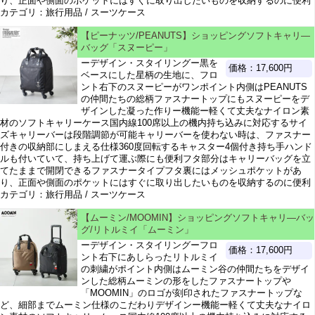
り、正面や側面のポケットにはすぐに取り出したいものを収納するのに便利
カテゴリ：旅行用品 / スーツケース
【ピーナッツ/PEANUTS】ショッピングソフトキャリ―
バッグ「スヌーピー」
ーデザイン・スタイリングー黒を
価格：17,600円
ベースにした星柄の生地に、フロ
ント右下のスヌーピーがワンポイント内側はPEANUTS
の仲間たちの総柄ファスナートップにもスヌーピーをデ
ザインした凝った作りー機能ー軽くて丈夫なナイロン素
材のソフトキャリーケース国内線100席以上の機内持ち込みに対応するサイ
ズキャリーバーは段階調節が可能キャリーバーを使わない時は、ファスナー
付きの収納部にしまえる仕様360度回転するキャスター4個付き持ち手ハンド
ルも付いていて、持ち上げて運ぶ際にも便利フタ部分はキャリーバッグを立
てたままで開閉できるファスナータイプフタ裏にはメッシュポケットがあ
り、正面や側面のポケットにはすぐに取り出したいものを収納するのに便利
カテゴリ：旅行用品 / スーツケース
【ムーミン/MOOMIN】ショッピングソフトキャリ―バッ
グ/リトルミイ「ムーミン」
ーデザイン・スタイリングーフロ
価格：17,600円
ント右下にあしらったリトルミイ
の刺繍がポイント内側はムーミン谷の仲間たちをデザイ
ンした総柄ムーミンの形をしたファスナートップや
「MOOMIN」のロゴが刻印されたファスナートップな
ど、細部までムーミン仕様のこだわりデザインー機能ー軽くて丈夫なナイロ