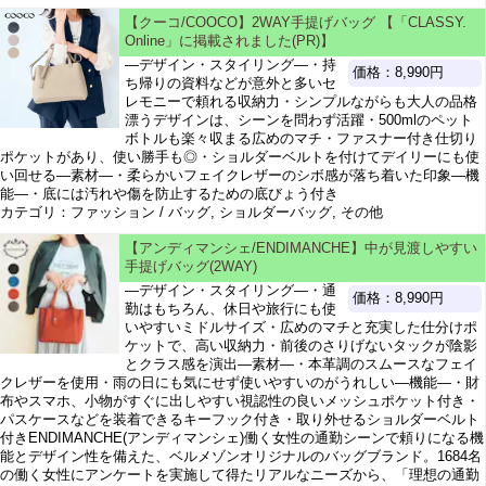
【クーコ/COOCO】2WAY手提げバッグ 【「CLASSY.
Online」に掲載されました(PR)】
―デザイン・スタイリング―・持
価格：8,990円
ち帰りの資料などが意外と多いセ
レモニーで頼れる収納力・シンプルながらも大人の品格
漂うデザインは、シーンを問わず活躍・500mlのペット
ボトルも楽々収まる広めのマチ・ファスナー付き仕切り
ポケットがあり、使い勝手も◎・ショルダーベルトを付けてデイリーにも使
い回せる―素材―・柔らかいフェイクレザーのシボ感が落ち着いた印象―機
能―・底には汚れや傷を防止するための底びょう付き
カテゴリ：ファッション / バッグ, ショルダーバッグ, その他
【アンディマンシェ/ENDIMANCHE】中が見渡しやすい
手提げバッグ(2WAY)
―デザイン・スタイリング―・通
価格：8,990円
勤はもちろん、休日や旅行にも使
いやすいミドルサイズ・広めのマチと充実した仕分けポ
ケットで、高い収納力・前後のさりげないタックが陰影
とクラス感を演出―素材―・本革調のスムースなフェイ
クレザーを使用・雨の日にも気にせず使いやすいのがうれしい―機能―・財
布やスマホ、小物がすぐに出しやすい視認性の良いメッシュポケット付き・
パスケースなどを装着できるキーフック付き・取り外せるショルダーベルト
付きENDIMANCHE(アンディマンシェ)働く女性の通勤シーンで頼りになる機
能とデザイン性を備えた、ベルメゾンオリジナルのバッグブランド。1684名
の働く女性にアンケートを実施して得たリアルなニーズから、「理想の通勤