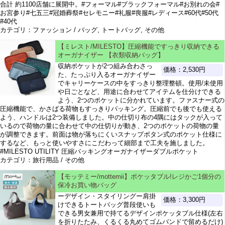
合計 約1100店舗に展開中。#フォーマル#ブラックフォーマル#お別れの会#
お宮参り#七五三#冠婚葬祭#セレモニー#礼服#喪服#レディース#60代#50代
#40代
カテゴリ：ファッション / バッグ, トートバッグ, その他
【ミレスト/MILESTO】圧縮機能ですっきり収納できる
オーガナイザー 【衣類収納バッグ】
収納ポケットが2つ組み合わさっ
価格：2,530円
た、たっぷり入るオーガナイザー
でキャリーケースの中をすっきり整理整頓。使用/未使用
や日ごとなど、用途に合わせてアイテムを仕分けできる
よう、2つのポケットに分かれています。ファスナー式の
圧縮機能で、かさばる荷物もすっきりパッキング。圧縮前でも後でも使える
よう、ハンドルは2つ装備しました。中の仕切り布の4隅にはタックが入って
いるので荷物の量に合わせて中の仕切りが動き、2つのポケットの荷物の量
が調整できます。前面は物が落ちにくいスナップボタン式のポケット仕様に
するなど、もっと使いやすさにこだわって細部まで工夫を施しました。
#MILESTO UTILITY 圧縮パッキングオーガナイザーダブルポケット
カテゴリ：旅行用品 / その他
【モッテミー/mottemii】ポケッタブル!レジかご1個分の
保冷お買い物バッグ
ーデザイン・スタイリングー肩掛
価格：3,300円
けできるトートバッグ普段使いも
できる男女兼用で持てるデザインポケッタブル仕様(左右
を折りたたみ、くるくる丸めてゴムバンドで留めるだけ)