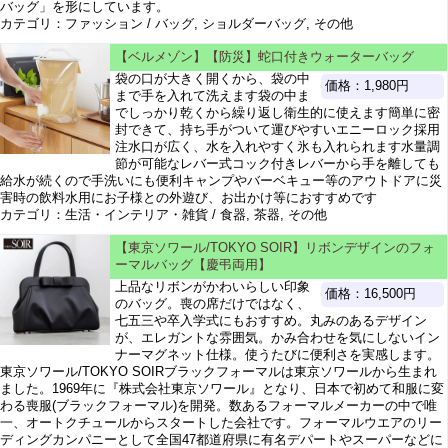
バッグ」を形にしています。
カテゴリ：ファッション / バッグ, ショルダーバッグ, その他
【ベルメゾン】【防災】蛇口付きウォーターバッグ
袋の口が大きく開くから、袋の中
価格：1,980円
まで手を入れて洗えます袋の中ま
でしっかり乾くから繰り返し衛生的に使えます簡単に密
封できて、持ち手がついて運びやすいエニーロック採用
注水口が広く、水を入れやすく氷も入れられます水量調
節が可能なレバー式コック付きレバーから手を離しても
給水が続くので手洗いにも便利キャンプやバーベキュー等のアウトドアに災
害時の飲料水用にお子様との外遊び、お出かけ等におすすめです
カテゴリ：生活・インテリア・雑貨 / 食器, 茶器, その他
【東京ソワール/TOKYO SOIR】リボンデザインのフォ
ーマルバッグ【慶弔両用】
上品なリボンがかわいらしい印象
価格：16,500円
のバッグ。喪の席だけではなく、
七五三や卒入学式にもおすすめ。丸みのあるデザイン
が、エレガントな雰囲気。かみ合わせを気にしないイン
ナーマグネット仕様。使うたびに便利さを実感します。
東京ソワール/TOKYO SOIRブラックフォーマルは東京ソワールから生まれ
ました。1969年に『株式会社東京ソワール』となり、日本で初めて和服に変
わる喪服(ブラックフォーマル)を開発。数あるフォーマルメーカーの中で唯
一、オートクチュールからスタートした会社です。フォーマルウエアのリー
ディングカンパニーとして全国47都道府県に有名デパートやスーパーなどに