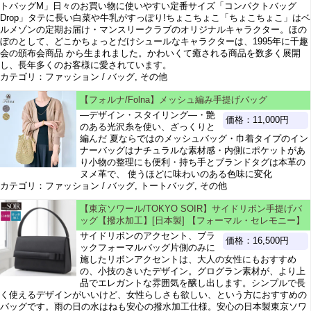
トバッグM」日々のお買い物に使いやすい定番サイズ「コンパクトバッグ
Drop」タテに長い白菜や牛乳がすっぽり!ちょこちょこ「ちょこちょこ」はベ
ルメゾンの定期お届け・マンスリークラブのオリジナルキャラクター。ほの
ぼのとして、どこかちょっとだけシュールなキャラクターは、1995年に千趣
会の頒布会商品 から生まれました。かわいくて癒される商品を数多く展開
し、長年多くのお客様に愛されています。
カテゴリ：ファッション / バッグ, その他
【フォルナ/Folna】メッシュ編み手提げバッグ
―デザイン・スタイリング―・艶
価格：11,000円
のある光沢糸を使い、ざっくりと
編んだ 夏ならではのメッシュバッグ・巾着タイプのイン
ナーバッグはナチュラルな素材感・内側にポケットがあ
り小物の整理にも便利・持ち手とブランドタグは本革の
ヌメ革で、 使うほどに味わいのある色味に変化
カテゴリ：ファッション / バッグ, トートバッグ, その他
【東京ソワール/TOKYO SOIR】サイドリボン手提げバ
ッグ【撥水加工】[日本製] 【フォーマル・セレモニー】
サイドリボンのアクセント、ブラ
価格：16,500円
ックフォーマルバッグ片側のみに
施したリボンアクセントは、大人の女性にもおすすめ
の、小技のきいたデザイン。グログラン素材が、より上
品でエレガントな雰囲気を醸し出します。シンプルで長
く使えるデザインがいいけど、女性らしさも欲しい、という方におすすめの
バッグです。雨の日の水はねも安心の撥水加工仕様。安心の日本製東京ソワ