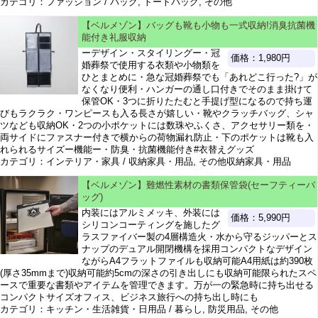
カテゴリ：ファッション / バッグ, トートバッグ, その他
【ベルメゾン】バッグも靴も小物も一式収納!消臭抗菌機
能付き礼服収納
ーデザイン・スタイリングー・冠
価格：1,980円
婚葬祭で使用する衣類や小物類を
ひとまとめに・急な冠婚葬祭でも「あれどこ行った?」が
なくなり便利・ハンガーの通し口付きでそのまま掛けて
保管OK・3つに折りたたむと手提げ型になるので持ち運
びもラクラク・ワンピースも入る長さが嬉しい・靴やクラッチバッグ、シャ
ツなども収納OK・2つの小ポケットには数珠やふくさ、アクセサリー類を・
両サイドにファスナー付きで横からの荷物漏れ防止・下のポケットは靴も入
れられるサイズー機能ー・防臭・抗菌機能付き#衣替えグッズ
カテゴリ：インテリア・家具 / 収納家具・用品, その他収納家具・用品
【ベルメゾン】難燃性素材の書類保管袋(セーフティーバ
ッグ)
内装にはアルミメッキ、外装には
価格：5,990円
シリコンコーティングを施したグ
ラスファイバー製の4層構造火・水から守るジッパーとス
ナップのデュアル開閉機構を採用コンパクトなデザイン
ながらA4フラットファイルも収納可能A4用紙は約390枚
(厚さ35mmまで)収納可能約5cmの深さの引き出しにも収納可能限られたスペ
ースで重要な書類やアイテムを管理できます。万が一の緊急時に持ち出せる
コンパクトサイズオフィス、ビジネス旅行への持ち出し時にも
カテゴリ：キッチン・生活雑貨・日用品 / 暮らし, 防災用品, その他