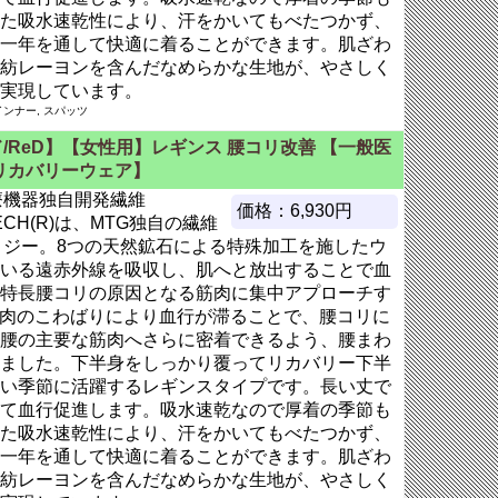
た吸水速乾性により、汗をかいてもべたつかず、
一年を通して快適に着ることができます。肌ざわ
紡レーヨンを含んだなめらかな生地が、やさしく
実現しています。
ンナー, スパッツ
/ReD】【女性用】レギンス 腰コリ改善 【一般医
リカバリーウェア】
療機器独自開発繊維
価格：6,930円
TECH(R)は、MTG独自の繊維
ロジー。8つの天然鉱石による特殊加工を施したウ
いる遠赤外線を吸収し、肌へと放出することで血
特長腰コリの原因となる筋肉に集中アプローチす
肉のこわばりにより血行が滞ることで、腰コリに
腰の主要な筋肉へさらに密着できるよう、腰まわ
ました。下半身をしっかり覆ってリカバリー下半
い季節に活躍するレギンスタイプです。長い丈で
て血行促進します。吸水速乾なので厚着の季節も
た吸水速乾性により、汗をかいてもべたつかず、
一年を通して快適に着ることができます。肌ざわ
紡レーヨンを含んだなめらかな生地が、やさしく