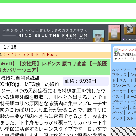
1／16
1
2
3
4
5
6
7
8
9
10
11
Next »
常時1万点以上
アフィリエイト
/ReD】【女性用】レギンス 腰コリ改善 【一般医
|
カットソー
リカバリーウェア】
|
ブラウス
シ
療機器独自開発繊維
|
ト
スカート
価格：6,930円
TECH(R)は、MTG独自の繊維
|
ロンパース
ロジー。8つの天然鉱石による特殊加工を施したウ
|
パーカー
カ
|
いる遠赤外線を吸収し、肌へと放出することで血
ベスト
ルー
グラディエー
特長腰コリの原因となる筋肉に集中アプローチす
|
ミュール
パ
肉のこわばりにより血行が滞ることで、腰コリに
|
バッグ
マフ
腰の主要な筋肉へさらに密着できるよう、腰まわ
|
ィッグ
スト
ました。下半身をしっかり覆ってリカバリー下半
い季節に活躍するレギンスタイプです。長い丈で
て血行促進します。吸水速乾なので厚着の季節も