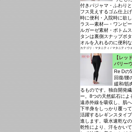
付きパジャマ・ふわりと
フス見えするゴム仕上げ
時に便利・入院時に欲し
ラス―素材―・ワンピー
ルガーゼ素材・ボトムス
タンは裏側スナップボタ
オルを入れるのに便利な
カテゴリ：マタニティ / マタニティウ
【レッド
バリー
Re D
回復/腰
緩和/
るものです。独自開発繊維
ー。8つの天然鉱石によ
遠赤外線を吸収し、肌へ
下半身をしっかり覆って
活躍するレギンスタイプ
進します。吸水速乾なの
乾性により、汗をかいて