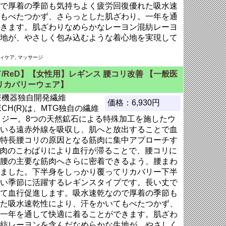
で厚着の季節も気持ちよく疲労回復優れた吸水速
もべたつかず、さらっとした肌ざわり。一年を通
きます。肌ざわりなめらかなレーヨン混紡レーヨ
地が、やさしく包み込むような着心地を実現して
ディケア, マッサージ
/ReD】【女性用】レギンス 腰コリ改善 【一般医
リカバリーウェア】
療機器独自開発繊維
価格：6,930円
TECH(R)は、MTG独自の繊維
ロジー。8つの天然鉱石による特殊加工を施したウ
いる遠赤外線を吸収し、肌へと放出することで血
特長腰コリの原因となる筋肉に集中アプローチす
肉のこわばりにより血行が滞ることで、腰コリに
腰の主要な筋肉へさらに密着できるよう、腰まわ
ました。下半身をしっかり覆ってリカバリー下半
い季節に活躍するレギンスタイプです。長い丈で
て血行促進します。吸水速乾なので厚着の季節も
た吸水速乾性により、汗をかいてもべたつかず、
一年を通して快適に着ることができます。肌ざわ
紡レーヨンを含んだなめらかな生地が、やさしく