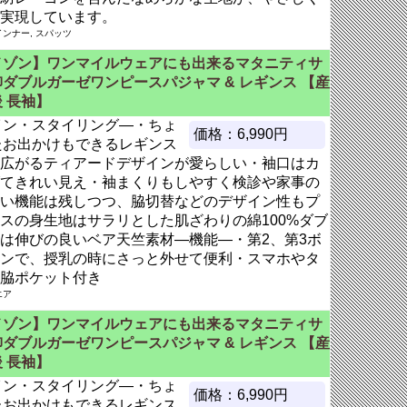
実現しています。
ンナー, スパッツ
メゾン】ワンマイルウェアにも出来るマタニティサ
ダブルガーゼワンピースパジャマ & レギンス 【産
 長袖】
イン・スタイリング―・ちょ
価格：6,990円
たお出かけもできるレギンス
広がるティアードデザインが愛らしい・袖口はカ
てきれい見え・袖まくりもしやすく検診や家事の
い機能は残しつつ、脇切替などのデザイン性もプ
スの身生地はサラリとした肌ざわりの綿100%ダブ
は伸びの良いベア天竺素材―機能―・第2、第3ボ
ンで、授乳の時にさっと外せて便利・スマホやタ
脇ポケット付き
エア
メゾン】ワンマイルウェアにも出来るマタニティサ
ダブルガーゼワンピースパジャマ & レギンス 【産
 長袖】
イン・スタイリング―・ちょ
価格：6,990円
たお出かけもできるレギンス