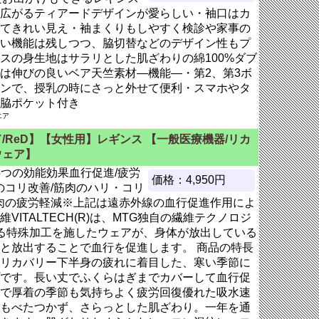
広がるティアードデザインが愛らしい・袖口はカ
てきれい見え・袖まくりもしやすく検診や家事の
い機能は残しつつ、脇切替などのデザイン性もプ
スの身生地はサラリとした肌ざわりの綿100%ダブ
は伸びの良いベア天竺素材―機能―・第2、第3ボ
ンで、授乳の時にさっと外せて便利・スマホやタ
脇ポケット付き
エア
/ReD】【女性用】レギンス 【一般医療機器/リカ
ウェア】
の5つの効能効果血行促進/疲労
価格：4,950円
のコリ改善/筋肉のハリ・コリ
筋肉の疲労軽減※上記は遠赤外線の血行促進作用によ
VITALTECH(R)は、MTG独自の繊維テクノロジ
る特殊加工を施したウェアが、身体が放出している
と放出することで血行を促進します。 商品の特長
リカバリー下半身の疲れに着目した、寒い季節に
です。長い丈でふくらはぎまでカバーして血行促
で厚着の季節も気持ちよく疲労回復優れた吸水速
もべたつかず、さらっとした肌ざわり。一年を通