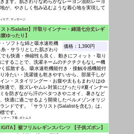
きます。肌ざわりなめらかなレーヨン混紡レーヨ
地が、やさしく包み込むような着心地を実現して
ディケア, マッサージ
スト/Salalist】汗取りインナー・綿混七分丈レギ
お腹ゆったり】
ー・ソフトな綿と吸水速乾機
価格：1,390円
る糸・サラリとした肌ざわり
夏でも快適・伸縮性も良く、動きにフィット・取り
にすることで、洗濯ネームのチクチクもなしー機
ばやく拡散する、吸水速乾機能付き・接触冷感機能付
り冷たい・洗濯後も乾きやすいから、部屋干しが
イン・スタイリングー・お腹や太ももまわりはゆ
快適で、股ズレやムレ対策にぴったり#夏インナー
ト)汗ジミを防ぎながら汗のベタつきやニオイ、暑さなど
、快適に過ごせるよう開発したベルメゾンオリジ
ドです。「サラリスト(Salalistを含む)」は、
標です。
ンナー, 下着, ボトムス
/GITA】裾フリルレギンスパンツ 【子供ズボン】