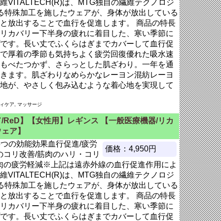
VITALTECH(R)は、MTG独自の繊維テクノロジ
る特殊加工を施したウェアが、身体が放出している
と放出することで血行を促進します。 商品の特長
リカバリー下半身の疲れに着目した、寒い季節に
です。長い丈でふくらはぎまでカバーして血行促
で厚着の季節も気持ちよく疲労回復優れた吸水速
もべたつかず、さらっとした肌ざわり。一年を通
きます。肌ざわりなめらかなレーヨン混紡レーヨ
地が、やさしく包み込むような着心地を実現して
ディケア, マッサージ
/ReD】【女性用】レギンス 【一般医療機器/リカ
ウェア】
の5つの効能効果血行促進/疲労
価格：4,950円
のコリ改善/筋肉のハリ・コリ
筋肉の疲労軽減※上記は遠赤外線の血行促進作用によ
VITALTECH(R)は、MTG独自の繊維テクノロジ
る特殊加工を施したウェアが、身体が放出している
と放出することで血行を促進します。 商品の特長
リカバリー下半身の疲れに着目した、寒い季節に
です。長い丈でふくらはぎまでカバーして血行促