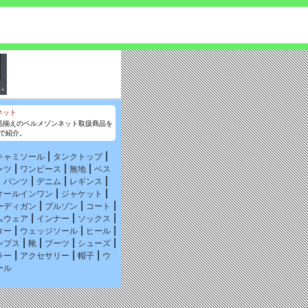
品揃えのベルメゾンネット取扱商品を
で紹介。
|
|
キャミソール
タンクトップ
|
|
|
ャツ
ワンピース
無地
ベス
|
|
|
|
パンツ
デニム
レギンス
|
|
オールインワン
ジャケット
|
|
|
ーディガン
ブルゾン
コート
|
|
|
ムウェア
インナー
ソックス
|
|
|
ター
ウェッジソール
ヒール
|
|
|
|
ンプス
靴
ブーツ
シューズ
|
|
|
ラー
アクセサリー
帽子
ウ
ール