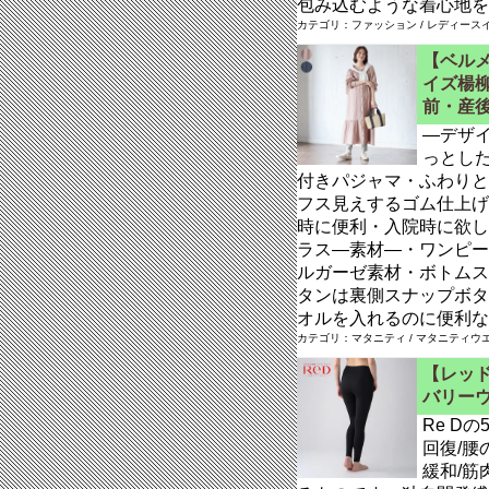
包み込むような着心地を
カテゴリ：ファッション / レディースイ
【ベル
イズ楊柳
前・産後
―デザ
っとし
付きパジャマ・ふわりと
フス見えするゴム仕上げ
時に便利・入院時に欲し
ラス―素材―・ワンピー
ルガーゼ素材・ボトムス
タンは裏側スナップボタ
オルを入れるのに便利な
カテゴリ：マタニティ / マタニティウ
【レッド
バリー
Re D
回復/腰
緩和/