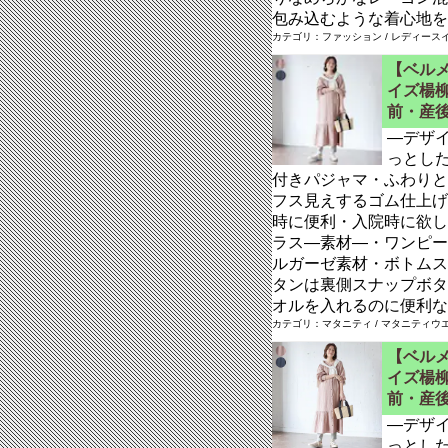
包み込むような着心地を
カテゴリ：ファッション / レディースイ
【ベル
イズ楊柳
前・産後
―デザ
っとし
付きパジャマ・ふわりと
フス見えするゴム仕上げ
時に便利・入院時に欲し
ラス―素材―・ワンピー
ルガーゼ素材・ボトムス
タンは裏側スナップボタ
オルを入れるのに便利な
カテゴリ：マタニティ / マタニティウ
【ベル
イズ楊柳
前・産後
―デザ
っとし