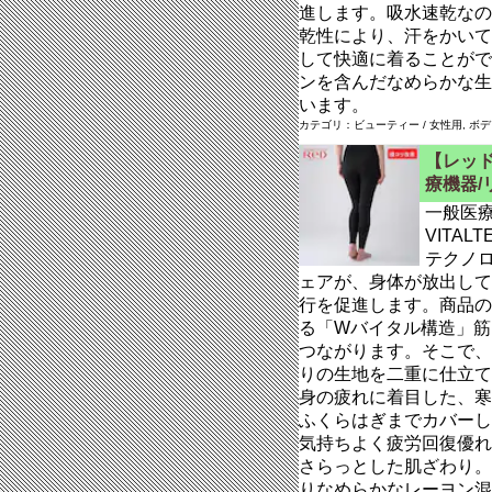
進します。吸水速乾なの
乾性により、汗をかいて
して快適に着ることがで
ンを含んだなめらかな生
います。
カテゴリ：ビューティー / 女性用, ボ
【レッド
療機器/
一般医
VITAL
テクノ
ェアが、身体が放出して
行を促進します。商品の
る「Wバイタル構造」筋
つながります。そこで、
りの生地を二重に仕立て
身の疲れに着目した、寒
ふくらはぎまでカバーし
気持ちよく疲労回復優れ
さらっとした肌ざわり。
りなめらかなレーヨン混