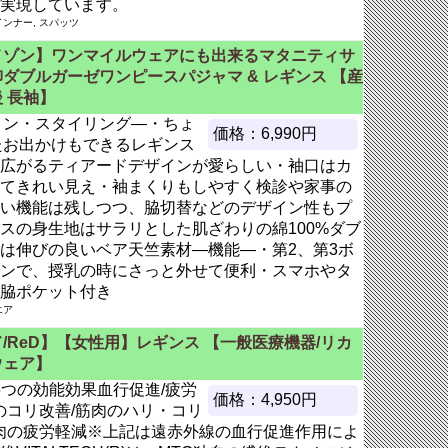
実現しています。
ンナー, スパッツ
メゾン】ワンマイルウェアにも出来るマタニティサ
ダブルガーゼワンピースパジャマ & レギンス 【産
 長袖】
イン・スタイリング―・ちょ
価格：6,990円
たお出かけもできるレギンス
広がるティアードデザインが愛らしい・袖口はカ
てきれい見え・袖まくりもしやすく検診や家事の
い機能は残しつつ、脇切替などのデザイン性もプ
スの身生地はサラリとした肌ざわりの綿100%ダブ
は伸びの良いベア天竺素材―機能―・第2、第3ボ
ンで、授乳の時にさっと外せて便利・スマホやタ
脇ポケット付き
エア
/ReD】【女性用】レギンス 【一般医療機器/リカ
ウェア】
の5つの効能効果血行促進/疲労
価格：4,950円
のコリ改善/筋肉のハリ・コリ
筋肉の疲労軽減※上記は遠赤外線の血行促進作用によ