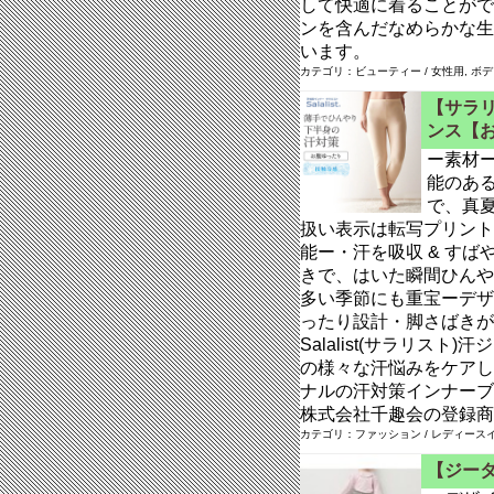
して快適に着ることがで
ンを含んだなめらかな生
います。
カテゴリ：ビューティー / 女性用, ボ
【サラリ
ンス【
ー素材
能のあ
で、真
扱い表示は転写プリント
能ー・汗を吸収 & す
きで、はいた瞬間ひんや
多い季節にも重宝ーデザ
ったり設計・脚さばきが
Salalist(サラリス
の様々な汗悩みをケアし
ナルの汗対策インナーブラン
株式会社千趣会の登録商
カテゴリ：ファッション / レディースイ
【ジータ