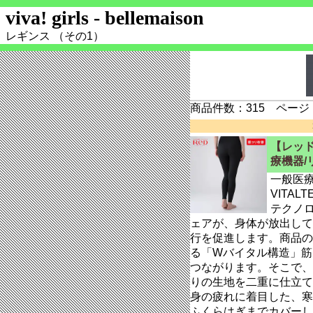
viva! girls - bellemaison
レギンス （その1）
商品件数：315 ページ：
【レッド
療機器/
一般医
VITAL
テクノ
ェアが、身体が放出して
行を促進します。商品の
る「Wバイタル構造」筋
つながります。そこで、
りの生地を二重に仕立て
身の疲れに着目した、寒
ふくらはぎまでカバーし