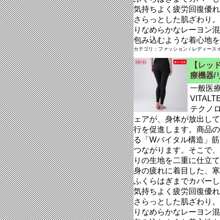
気持ちよく疲労回復優れ
さらっとした肌ざわり。
りなめらかなレーヨン混
包み込むような着心地を
カテゴリ：ファッション / レディースイ
【レッド
療機器/
一般医
VITAL
テクノ
ェアが、身体が放出して
行を促進します。商品の
る「Wバイタル構造」筋
つながります。そこで、
りの生地を二重に仕立て
身の疲れに着目した、寒
ふくらはぎまでカバーし
気持ちよく疲労回復優れ
さらっとした肌ざわり。
りなめらかなレーヨン混