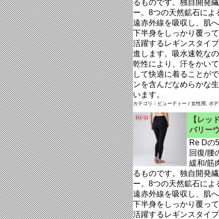
るものです。独自開発繊維
ー。8つの天然鉱石によ
遠赤外線を吸収し、肌へ
下半身をしっかり覆って
活躍するレギンスタイプ
進します。吸水速乾なの
乾性により、汗をかいて
して快適に着ることがで
ンを含んだなめらかな生
います。
カテゴリ：ビューティー / 女性用, ボ
【レッド
バリー
Re D
回復/腰
緩和/
るものです。独自開発繊維
ー。8つの天然鉱石によ
遠赤外線を吸収し、肌へ
下半身をしっかり覆って
活躍するレギンスタイプ