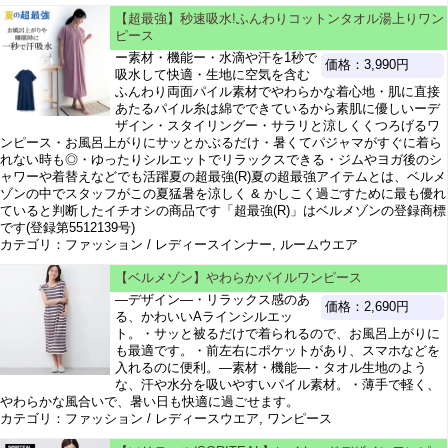
【超最強】秒速吸水!ふんわりコットンタオル湯上りワン
ピース
ー素材・機能ー・水滴や汗を1秒で
価格：3,990円
吸水して快適・生地に空気を含む
ふんわり両面パイル素材でやわらかな着心地・肌に直接
あたるパイル糸は綿でできているから素肌に優しいーデ
ザイン・スタイリングー・サラリと涼しくくつろげるワ
ンピース・お風呂上がりにサッとかぶるだけ・暑くてパジャマがすぐに着ら
れない時も◎・ゆったりシルエットでリラックスできる・ジムやヨガ後のシ
ャワーや着替えなどでも活躍夏の超最強(R)夏の超最強アイテムとは、ベルメ
ゾンの中でスタッフがこの夏猛暑を涼しく & かしこく過ごすために最も優れ
ていると判断したイチオシの商品です「超最強(R)」はベルメゾンの登録商標
です(登録第5512139号)
カテゴリ：ファッション / レディースインナー, ルームウエア
【ベルメゾン】やわらかパイルワンピース
―デザイン―・リラックス感のあ
価格：2,690円
る、かわいいAラインシルエッ
ト。・サッと被るだけで着られるので、お風呂上がりに
も最適です。・前左右にポケットがあり、スマホなどを
入れるのに便利。―素材・機能―・タオル生地のよう
な、汗や水分を吸いやすいパイル素材。・薄手で軽く、
やわらかな風合いで、暑い日も快適に過ごせます。
カテゴリ：ファッション / レディースウエア, ワンピース