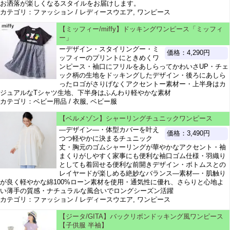
お洒落が楽しくなるスタイルをお届けします。
カテゴリ：ファッション / レディースウエア, ワンピース
【ミッフィー/miffy】ドッキングワンピース「ミッフィ
ー」
ーデザイン・スタイリングー・ミ
価格：4,290円
ッフィーのプリントにときめくワ
ンピース・袖口にフリルをあしらってかわいさUP・チェ
ック柄の生地をドッキングしたデザイン・後ろにあしら
ったロゴがさりげなくアクセントー素材ー・上半身はカ
ジュアルなTシャツ生地、下半身はふんわり軽やかな素材
カテゴリ：ベビー用品 / 衣服, ベビー服
【ベルメゾン】シャーリングチュニックワンピース
―デザイン―・体型カバーを叶え
価格：3,490円
つつ軽やかに決まるチュニック
丈・胸元のゴムシャーリングが華やかなアクセント・袖
まくりがしやすく家事にも便利な袖口ゴム仕様・羽織り
としても着回せる便利な前開きデザイン・ボトムスとの
レイヤードが楽しめる絶妙なバランス―素材―・肌触り
が良く軽やかな綿100%ローン素材を使用・通気性に優れ、さらりと心地よ
い薄手の質感・ナチュラルな風合いでロングシーズン活躍
カテゴリ：ファッション / レディースウエア, ワンピース
【ジータ/GITA】バックリボンドッキング風ワンピース
【子供服 半袖】