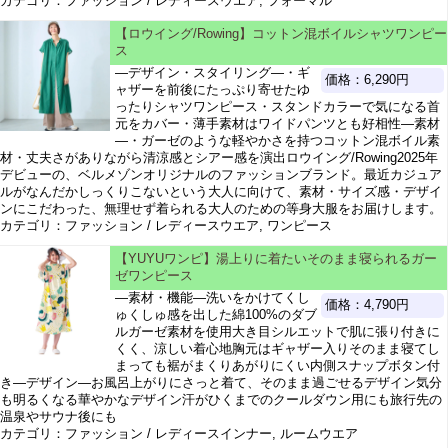
カテゴリ：ファッション / レディースウエア, フォーマル
【ロウイング/Rowing】コットン混ボイルシャツワンピー
ス
―デザイン・スタイリング―・ギ
価格：6,290円
ャザーを前後にたっぷり寄せたゆ
ったりシャツワンピース・スタンドカラーで気になる首
元をカバー・薄手素材はワイドパンツとも好相性―素材
―・ガーゼのような軽やかさを持つコットン混ボイル素
材・丈夫さがありながら清涼感とシアー感を演出ロウイング/Rowing2025年
デビューの、ベルメゾンオリジナルのファッションブランド。最近カジュア
ルがなんだかしっくりこないという大人に向けて、素材・サイズ感・デザイ
ンにこだわった、無理せず着られる大人のための等身大服をお届けします。
カテゴリ：ファッション / レディースウエア, ワンピース
【YUYUワンピ】湯上りに着たいそのまま寝られるガー
ゼワンピース
―素材・機能―洗いをかけてくし
価格：4,790円
ゅくしゅ感を出した綿100%のダブ
ルガーゼ素材を使用大き目シルエットで肌に張り付きに
くく、涼しい着心地胸元はギャザー入りそのまま寝てし
まっても裾がまくりあがりにくい内側スナップボタン付
き―デザイン―お風呂上がりにさっと着て、そのまま過ごせるデザイン気分
も明るくなる華やかなデザイン汗がひくまでのクールダウン用にも旅行先の
温泉やサウナ後にも
カテゴリ：ファッション / レディースインナー, ルームウエア