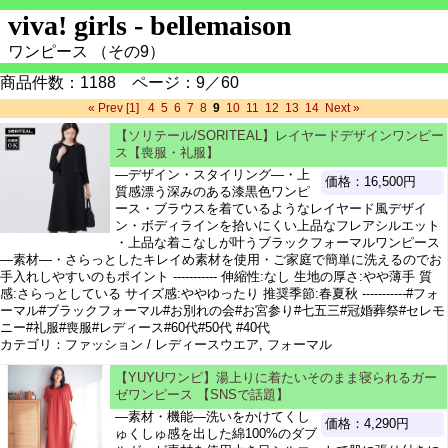
viva! girls - bellemaison
ワンピース （その9）
商品件数：1188 ページ：9／60
« Prev
[1]
4
5
6
7
8
9
10
11
12
13
14
Next »
【ソリテール/SORITEAL】レイヤードデザインワンピー
ス【喪服・礼服】
―デザイン・スタイリング―・上
価格：16,500円
質感漂う深みのある漆黒色ワンピ
ース・ブラウスを着ているようなレイヤード風デザイ
ン・ボディラインを拾いにくい上品なフレアシルエット
・上品な着こなしが叶うブラックフォーマルワンピース
―素材―・さらっとしたキレイめ素材を使用・ご家庭で簡単に洗えるのでお
手入れしやすいのもポイント ----------- 伸縮性:なし 生地の厚さ:やや薄手 質
感:さらっとしている サイズ感:ややゆったり 推奨季節:春夏秋 -----------#フォ
ーマル#ブラックフォーマル#お別れの会#お宮参り#七五三#冠婚葬祭#セレモ
ニー#礼服#喪服#レディース#60代#50代 #40代
カテゴリ：ファッション / レディースウエア, フォーマル
【YUYUワンピ】湯上りに着たいそのまま寝られるガー
ゼワンピース 【SNSで話題】
―素材・機能―洗いをかけてくし
価格：4,290円
ゅくしゅ感を出した綿100%のダブ