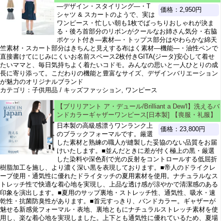
―デザイン・スタイリング―・T
価格：2,950円
シャツ & スカートのようで、実は
ワンピース・忙しい朝も1枚でばっちりおしゃれが決ま
る・後ろ首部分のリボンがクールなお姉さん気分・右脇
ポケット付き―素材―・トップス部分はやわらかな綿天
竺素材・スカート部分はきちんと見えする布はく素材―機能―・油性ペンで
直接書けてにじみにくいお名前スペース2枚付きGITA(ジータ)安心して着せ
たいママと、毎日気持ちよく着たいコドモ。みんなの思いと一人ひとりの成
長に寄り添って。こだわりの機能と豊富なサイズ、デザインバリエーション
が魅力のオリジナルブランド
カテゴリ：子供用品 / キッズファッション, ワンピース
【ブリリアント ア・デュール/Brilliant a Dew'l】洗えるバ
ンドカラーギャザーワンピース[日本製] 【喪服・礼服】
日本製の高級感漂うワンランク上
価格：23,800円
のブラックフォーマルです。厳選
した素材と熟練の職人が縫製した妥協のない品質をお届
けいたします。■並んだときに差が付く極上の黒・厳選
した染料や深色剤で光の反射をコントロールする低屈折
樹脂加工を施し、より濃く深い黒を表現しております。■帝人のドライクレ
ープ使用・通気性に優れたドライタッチの夏用素材を使用。ナチュラルなス
トレッチ性で快適な着心地を実現し、上品な透け感が涼やかで清潔感のある
印象を演出します。■夏用のサップ裏地・ストレッチ性、通気性、吸水・速
乾性・抗菌防臭性があります。■首元すっきり、バンドカラー。ギャザーが
魅せる新感覚フォーマル・表地、裏地ともにナチュラルストレッチ素材を使
用し、楽な着心地を実現しました。上下とも通気性に優れているため、夏場