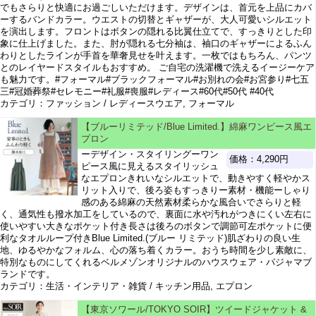
でもさらりと快適にお過ごしいただけます。デザインは、首元を上品にカバ
ーするバンドカラー。ウエストの切替とギャザーが、大人可愛いシルエット
を演出します。フロントはボタンの隠れる比翼仕立てで、すっきりとした印
象に仕上げました。また、肘が隠れる七分袖は、袖口のギャザーによるふん
わりとしたラインが手首を華奢見せを叶えます。一枚ではもちろん、パンツ
とのレイヤードスタイルもおすすめ。 ご自宅の洗濯機で洗えるイージーケア
も魅力です。#フォーマル#ブラックフォーマル#お別れの会#お宮参り#七五
三#冠婚葬祭#セレモニー#礼服#喪服#レディース#60代#50代 #40代
カテゴリ：ファッション / レディースウエア, フォーマル
【ブルーリミテッド/Blue Limited.】綿麻ワンピース風エ
プロン
ーデザイン・スタイリングーワン
価格：4,290円
ピース風に見えるスタイリッシュ
なエプロンきれいなシルエットで、動きやすく軽やかス
リット入りで、後ろ姿もすっきりー素材・機能ーしゃり
感のある綿麻の天然素材柔らかな風合いでさらりと軽
く、通気性も撥水加工をしているので、裏面に水や汚れがつきにくい左右に
使いやすい大きなポケット付き長さは後ろのボタンで調節可左ポケットに便
利なタオルループ付きBlue Limited.(ブルー リミテッド)肌ざわりの良い生
地、ゆるやかなフォルム、心の落ち着くカラー。おうち時間を少し素敵に、
特別なものにしてくれるベルメゾンオリジナルのハウスウェア・パジャマブ
ランドです。
カテゴリ：生活・インテリア・雑貨 / キッチン用品, エプロン
【東京ソワール/TOKYO SOIR】ツイードジャケット &