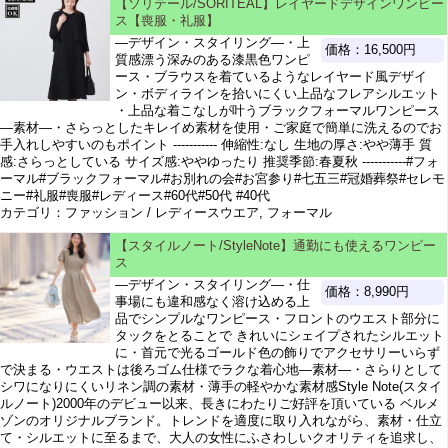
【ソリテール/SORITEAL】レイヤードデザインワンピー
ス【喪服・礼服】
―デザイン・スタイリング―・上
価格：16,500円
質感漂う深みのある漆黒色ワンピ
ース・ブラウスを着ているようなレイヤード風デザイ
ン・ボディラインを拾いにくい上品なフレアシルエット
・上品な着こなしが叶うブラックフォーマルワンピース
―素材―・さらっとしたキレイめ素材を使用・ご家庭で簡単に洗えるのでお
手入れしやすいのもポイント ----------- 伸縮性:なし 生地の厚さ:やや薄手 質
感:さらっとしている サイズ感:ややゆったり 推奨季節:春夏秋 -----------#フォ
ーマル#ブラックフォーマル#お別れの会#お宮参り#七五三#冠婚葬祭#セレモ
ニー#礼服#喪服#レディース#60代#50代 #40代
カテゴリ：ファッション / レディースウエア, フォーマル
【スタイルノート/StyleNote】通勤にも使えるワンピー
ス
―デザイン・スタイリング―・仕
価格：8,990円
事場にも違和感なく溶け込める上
品でシンプルなワンピース・フロントのウエスト部分に
タックをとることで きれいにシェイプされたシルエット
に・首元で光るゴールド色の飾りでアクセサリーいらず
で決まる・ウエストは後ろゴム仕様でラクな着心地―素材―・さらりとして
シワになりにくいリネン調の素材・薄手の軽やかな素材感Style Note(スタイ
ルノート)2000年のデビュー以来、長きにわたりご好評を頂いている ベルメ
ゾンのオリジナルブランド。トレンドを適度に取り入れながら、素材・仕立
て・シルエットに至るまで、大人の女性にふさわしいクオリティを追求し、