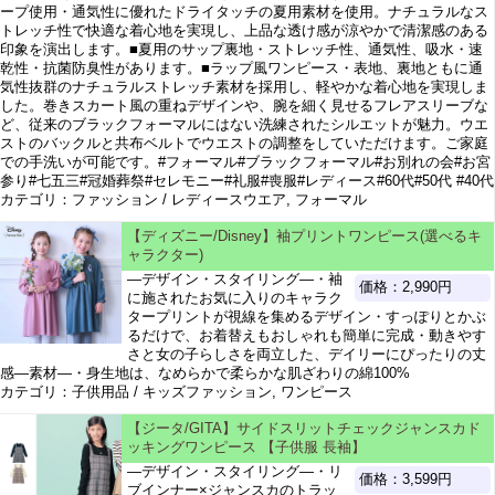
ープ使用・通気性に優れたドライタッチの夏用素材を使用。ナチュラルなス
トレッチ性で快適な着心地を実現し、上品な透け感が涼やかで清潔感のある
印象を演出します。■夏用のサップ裏地・ストレッチ性、通気性、吸水・速
乾性・抗菌防臭性があります。■ラップ風ワンピース・表地、裏地ともに通
気性抜群のナチュラルストレッチ素材を採用し、軽やかな着心地を実現しま
した。巻きスカート風の重ねデザインや、腕を細く見せるフレアスリーブな
ど、従来のブラックフォーマルにはない洗練されたシルエットが魅力。ウエ
ストのバックルと共布ベルトでウエストの調整をしていただけます。ご家庭
での手洗いが可能です。#フォーマル#ブラックフォーマル#お別れの会#お宮
参り#七五三#冠婚葬祭#セレモニー#礼服#喪服#レディース#60代#50代 #40代
カテゴリ：ファッション / レディースウエア, フォーマル
【ディズニー/Disney】袖プリントワンピース(選べるキ
ャラクター)
―デザイン・スタイリング―・袖
価格：2,990円
に施されたお気に入りのキャラク
タープリントが視線を集めるデザイン・すっぽりとかぶ
るだけで、お着替えもおしゃれも簡単に完成・動きやす
さと女の子らしさを両立した、デイリーにぴったりの丈
感―素材―・身生地は、なめらかで柔らかな肌ざわりの綿100%
カテゴリ：子供用品 / キッズファッション, ワンピース
【ジータ/GITA】サイドスリットチェックジャンスカド
ッキングワンピース 【子供服 長袖】
―デザイン・スタイリング―・リ
価格：3,599円
ブインナー×ジャンスカのトラッ