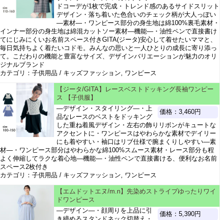
ドコーデが1枚で完成・トレンド感のあるサイドスリット
デザイン・落ち着いた色合いのチェック柄が大人っぽい
―素材―・ワンピース部分の身生地は綿100%裏毛素材・
インナー部分の身生地は綿混カットソー素材―機能―・油性ペンで直接書け
てにじみにくいお名前スペース付きGITA(ジータ)安心して着せたいママと、
毎日気持ちよく着たいコドモ。みんなの思いと一人ひとりの成長に寄り添っ
て。こだわりの機能と豊富なサイズ、デザインバリエーションが魅力のオリ
ジナルブランド
カテゴリ：子供用品 / キッズファッション, ワンピース
【ジータ/GITA】レースベストドッキング長袖ワンピー
ス 【子供服】
―デザイン・スタイリング―・上
価格：3,460円
品なレースのベストをドッキング
した重ね着風デザイン・左右の飾りリボンがキュートな
アクセントに・ワンピースはやわらかな素材でデイリー
にも着やすい・袖口はリブ仕様で腕まくりしやすい―素
材―・ワンピース部分はやわらかな綿100%スムース素材・レース部分も程
よく伸縮してラクな着心地―機能―・油性ペンで直接書ける、便利なお名前
スペース2枚付き
カテゴリ：子供用品 / キッズファッション, ワンピース
【エムドットエヌ/m.n】先染めストライプゆったりワイ
ドワンピース
―デザイン―・顔周りを上品に引
価格：5,390円
き締めるスタンドネック切替え・