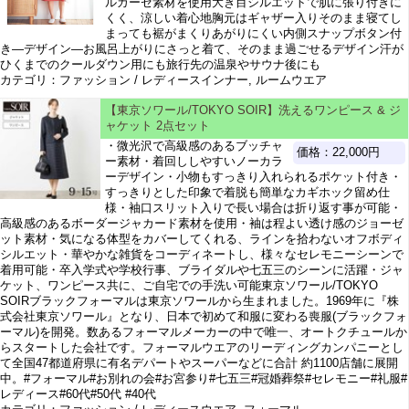
ルガーゼ素材を使用大き目シルエットで肌に張り付きに
くく、涼しい着心地胸元はギャザー入りそのまま寝てし
まっても裾がまくりあがりにくい内側スナップボタン付
き―デザイン―お風呂上がりにさっと着て、そのまま過ごせるデザイン汗が
ひくまでのクールダウン用にも旅行先の温泉やサウナ後にも
カテゴリ：ファッション / レディースインナー, ルームウエア
【東京ソワール/TOKYO SOIR】洗えるワンピース & ジ
ャケット 2点セット
・微光沢で高級感のあるブッチャ
価格：22,000円
ー素材・着回ししやすいノーカラ
ーデザイン・小物もすっきり入れられるポケット付き・
すっきりとした印象で着脱も簡単なカギホック留め仕
様・袖口スリット入りで長い場合は折り返す事が可能・
高級感のあるボーダージャカード素材を使用・袖は程よい透け感のジョーゼ
ット素材・気になる体型をカバーしてくれる、ラインを拾わないオフボディ
シルエット・華やかな雑貨をコーディネートし、様々なセレモニーシーンで
着用可能・卒入学式や学校行事、ブライダルや七五三のシーンに活躍・ジャ
ケット、ワンピース共に、ご自宅での手洗い可能東京ソワール/TOKYO
SOIRブラックフォーマルは東京ソワールから生まれました。1969年に『株
式会社東京ソワール』となり、日本で初めて和服に変わる喪服(ブラックフォ
ーマル)を開発。数あるフォーマルメーカーの中で唯一、オートクチュールか
らスタートした会社です。フォーマルウエアのリーディングカンパニーとし
て全国47都道府県に有名デパートやスーパーなどに合計 約1100店舗に展開
中。#フォーマル#お別れの会#お宮参り#七五三#冠婚葬祭#セレモニー#礼服#
レディース#60代#50代 #40代