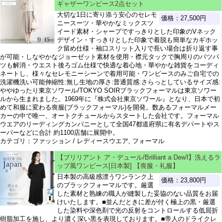
ギャザーワンピース2点セット
大切な1日に寄り添う安心のセレモ
価格：27,500円
ニースーツ・華やかなミックスツ
イード素材・シャープですっきりとした印象のVネック
デザイン・すっきりとした印象で着脱も簡単なカギホッ
ク留め仕様・袖口スリット入りで長い場合は折り返す事
が可能・しなやかなジョーゼット素材を使用・襟元タックで胸周りのパツパ
ツも解消・ウエスト後ろゴム仕様で快適な着心地・華やかな雑貨をコーディ
ネートし、様々なセレモニーシーンで着用可能・ワンピースのみご自宅での
洗濯機洗い可能伸縮性:無し生地の厚さ:普通質感:さらっとしているサイズ感:
ややゆったり東京ソワール/TOKYO SOIRブラックフォーマルは東京ソワー
ルから生まれました。1969年に『株式会社東京ソワール』となり、日本で初
めて和服に変わる喪服(ブラックフォーマル)を開発。数あるフォーマルメー
カーの中で唯一、オートクチュールからスタートした会社です。フォーマル
ウエアのリーディングカンパニーとして全国47都道府県に有名デパートやス
ーパーなどに合計 約1100店舗に展開中。
カテゴリ：ファッション / レディースウエア, フォーマル
【ブリリアント ア・デュール/Brilliant a Dew'l】洗えるラ
ップ風ワンピース[日本製] 【喪服・礼服】
日本製の高級感漂うワンランク上
価格：23,800円
のブラックフォーマルです。厳選
した素材と熟練の職人が縫製した妥協のない品質をお届
けいたします。■並んだときに差が付く極上の黒・厳選
した染料や深色剤で光の反射をコントロールする低屈折
樹脂加工を施し、より濃く深い黒を表現しております。■帝人のドライクレ