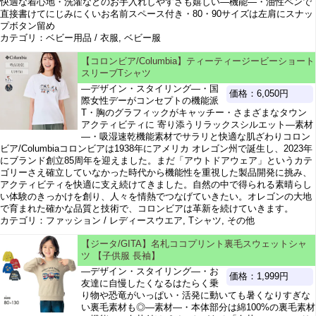
快適な着心地・洗濯などのお手入れしやすさも嬉しい―機能―・油性ペンで
直接書けてにじみにくいお名前スペース付き・80・90サイズは左肩にスナッ
プボタン留め
カテゴリ：ベビー用品 / 衣服, ベビー服
【コロンビア/Columbia】ティーティージービーショート
スリーブTシャツ
―デザイン・スタイリング―・国
価格：6,050円
際女性デーがコンセプトの機能派
T・胸のグラフィックがキャッチー・さまざまなタウン
アクティビティに 寄り添うリラックスシルエット―素材
―・吸湿速乾機能素材でサラリと快適な肌ざわりコロン
ビア/Columbiaコロンビアは1938年にアメリカ オレゴン州で誕生し、2023年
にブランド創立85周年を迎えました。まだ「アウトドアウェア」というカテ
ゴリーさえ確立していなかった時代から機能性を重視した製品開発に挑み、
アクティビティを快適に支え続けてきました。自然の中で得られる素晴らし
い体験のきっかけを創り、人々を情熱でつなげていきたい。オレゴンの大地
で育まれた確かな品質と技術で、コロンビアは革新を続けていきます。
カテゴリ：ファッション / レディースウエア, Tシャツ, その他
【ジータ/GITA】名札ココプリント裏毛スウェットシャ
ツ 【子供服 長袖】
―デザイン・スタイリング―・お
価格：1,999円
友達に自慢したくなるはたらく乗
り物や恐竜がいっぱい・活発に動いても暑くなりすぎな
い裏毛素材も◎―素材―・本体部分は綿100%の裏毛素材