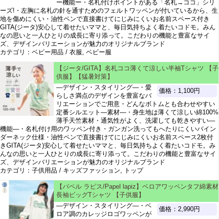
ー機能ー・名札付けポイントがある「名札→ココ」シリ
ーズ!・左胸に名札の針を通すためのフェルトワッペンが付いているから、生
地を傷めにくい・油性ペンで直接書けてにじみにくいお名前スペース付き
GITA(ジータ)安心して着せたいママと、毎日気持ちよく着たいコドモ。みん
なの思いと一人ひとりの成長に寄り添って。こだわりの機能と豊富なサイ
ズ、デザインバリエーションが魅力のオリジナルブランド
カテゴリ：ベビー用品 / 衣服, ベビー服
【ジータ/GITA】名札ココ薄くて涼しい半袖Tシャツ 【子
供服】【猛暑対策】
―デザイン・スタイリング―・愛
価格：1,100円
らしさ満点のデザインを豊富なバ
リエーションでご用意・どんなボトムとも合わせやすい
定番シルエット―素材―・身生地は薄くて涼しい綿100%
薄手天竺素材・通気性がよく、洗濯しても乾きやすい―
機能―・名札付け用のワッペン付き・ガンガン洗ってもへたりにくいバイン
ダーネック仕様・油性ペンで直接書けてにじみにくいお名前スペース2枚付
きGITA(ジータ)安心して着せたいママと、毎日気持ちよく着たいコドモ。み
んなの思いと一人ひとりの成長に寄り添って。こだわりの機能と豊富なサイ
ズ、デザインバリエーションが魅力のオリジナルブランド
カテゴリ：子供用品 / キッズファッション, トップ
【パペル ラピス/Papel lapiz】ベロアワッペンタフ綿素材
長袖ビッグTシャツ 【子供服】
―デザイン・スタイリング―・ベ
価格：2,990円
ロア調のカレッジロゴワッペンが