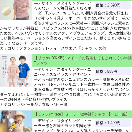
―デザイン・スタイリング―・い
価格：2,590円
ろんなシーンで毎日着たくなるボ
ーダーTシャツ・ちょうどいい開き具合の首元で顔まわ
りがすっきり見え・オーバーすぎないサイズ感で一枚で
着映えするバランスに―素材―・裏面がメッシュ素材だ
からサラサラが持続ビースピックス/bspix体を動かすことに前向きな女性の
ための、ベルメゾンオリジナルのアクティブウェア & グッズ。大人女性が欲
しい機能やモチベーションを高めるデザインにこだわり、動くことがさらに
楽しくなるシリーズです。
カテゴリ：ファッション / レディースウエア, Tシャツ, その他
【リッケ/LYKKE】マイニチお洗濯してもよれにくい半袖
Tシャツ
―デザイン・スタイリング―・ユ
価格：999円
ニセックスなイラストデザイン・
子どもっぽすぎないニュアンスカラー・身幅を大きめに
とった、ゆったりシルエット―素材―・本体は耐久性の
ある双糸天竺素材・襟ぐりはしっかりとしたリブバイン
ダーでよれにくい―機能―・油性ペンで直接書けてにじみにくいお名前スペ
ース2枚付き・手に取りやすいプライス
カテゴリ：ベビー用品 / 衣服, ベビー服
【ミテテ/mitete】セーラー襟半袖Tシャツ 【ベビー服】
―デザイン・スタイリング―・セ
価格：1,490円
ーラー襟と左胸のヨット刺繍がチ
ャーミング・男女ともに大人気のマリンコーデが楽しめ