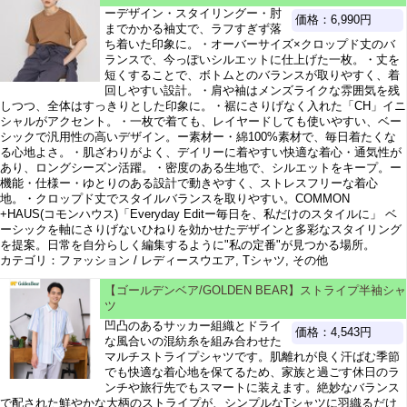
ーデザイン・スタイリングー・肘
価格：6,990円
までかかる袖丈で、ラフすぎず落
ち着いた印象に。・オーバーサイズ×クロップド丈のバ
ランスで、今っぽいシルエットに仕上げた一枚。・丈を
短くすることで、ボトムとのバランスが取りやすく、着
回しやすい設計。・肩や袖はメンズライクな雰囲気を残
しつつ、全体はすっきりとした印象に。・裾にさりげなく入れた「CH」イニ
シャルがアクセント。・一枚で着ても、レイヤードしても使いやすい、ベー
シックで汎用性の高いデザイン。ー素材ー・綿100%素材で、毎日着たくな
る心地よさ。・肌ざわりがよく、デイリーに着やすい快適な着心・通気性が
あり、ロングシーズン活躍。・密度のある生地で、シルエットをキープ。ー
機能・仕様ー・ゆとりのある設計で動きやすく、ストレスフリーな着心
地。・クロップド丈でスタイルバランスを取りやすい。COMMON
+HAUS(コモンハウス)「Everyday Editー毎日を、私だけのスタイルに」 ベ
ーシックを軸にさりげないひねりを効かせたデザインと多彩なスタイリング
を提案。日常を自分らしく編集するように"私の定番"が見つかる場所。
カテゴリ：ファッション / レディースウエア, Tシャツ, その他
【ゴールデンベア/GOLDEN BEAR】ストライプ半袖シャ
ツ
凹凸のあるサッカー組織とドライ
価格：4,543円
な風合いの混紡糸を組み合わせた
マルチストライプシャツです。肌離れが良く汗ばむ季節
でも快適な着心地を保てるため、家族と過ごす休日のラ
ンチや旅行先でもスマートに装えます。絶妙なバランス
で配された鮮やかな大柄のストライプが、シンプルなTシャツに羽織るだけ