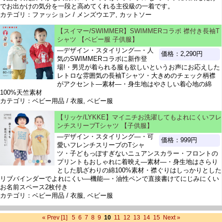
でお出かけの気分を一段と高めてくれる主役級の一着です。
カテゴリ：ファッション / メンズウエア, カットソー
【スイマー/SWIMMER】SWIMMERコラボ 襟付き長袖T
シャツ 【ベビー服 子供服】
―デザイン・スタイリング―・人
価格：2,290円
気のSWIMMERコラボに新作登
場!・男児が着られる服も欲しいというお声にお応えした
レトロな雰囲気の長袖Tシャツ・大きめのチェック柄襟
がアクセント―素材―・身生地はやさしい着心地の綿
100%天竺素材
カテゴリ：ベビー用品 / 衣服, ベビー服
【リッケ/LYKKE】マイニチお洗濯してもよれにくいフレ
ンチスリーブTシャツ 【子供服】
―デザイン・スタイリング―・可
価格：999円
愛いフレンチスリーブのTシャ
ツ・子どもっぽすぎないニュアンスカラー・フロントの
プリントもおしゃれに着映え―素材―・身生地はさらり
とした肌ざわりの綿100%素材・襟ぐりはしっかりとした
リブバインダーでよれにくい―機能―・油性ペンで直接書けてにじみにくい
お名前スペース2枚付き
カテゴリ：ベビー用品 / 衣服, ベビー服
« Prev
[1]
5
6
7
8
9
10
11
12
13
14
15
Next »