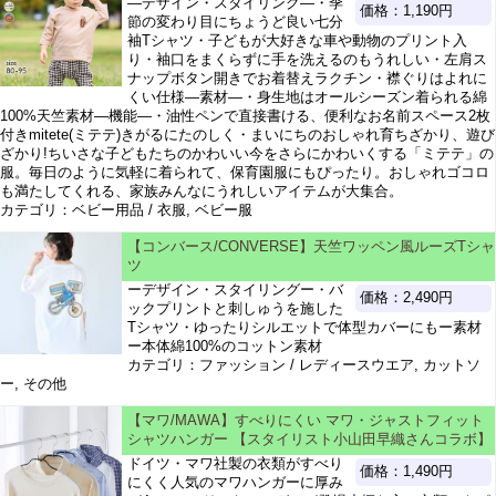
―デザイン・スタイリング―・季
価格：1,190円
節の変わり目にちょうど良い七分
袖Tシャツ・子どもが大好きな車や動物のプリント入
り・袖口をまくらずに手を洗えるのもうれしい・左肩ス
ナップボタン開きでお着替えラクチン・襟ぐりはよれに
くい仕様―素材―・身生地はオールシーズン着られる綿
100%天竺素材―機能―・油性ペンで直接書ける、便利なお名前スペース2枚
付きmitete(ミテテ)きがるにたのしく・まいにちのおしゃれ育ちざかり、遊び
ざかり!ちいさな子どもたちのかわいい今をさらにかわいくする「ミテテ」の
服。毎日のように気軽に着られて、保育園服にもぴったり。おしゃれゴコロ
も満たしてくれる、家族みんなにうれしいアイテムが大集合。
カテゴリ：ベビー用品 / 衣服, ベビー服
【コンバース/CONVERSE】天竺ワッペン風ルーズTシャ
ツ
ーデザイン・スタイリングー・バ
価格：2,490円
ックプリントと刺しゅうを施した
Tシャツ・ゆったりシルエットで体型カバーにもー素材
ー本体綿100%のコットン素材
カテゴリ：ファッション / レディースウエア, カットソ
ー, その他
【マワ/MAWA】すべりにくい マワ・ジャストフィット
シャツハンガー 【スタイリスト小山田早織さんコラボ】
ドイツ・マワ社製の衣類がすべり
価格：1,490円
にくく人気のマワハンガーに厚み