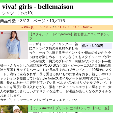
viva! girls - bellemaison
シャツ （その10）
商品件数：3513 ページ：10／176
« Prev
[1]
5
6
7
8
9
10
11
12
13
14
15
Next »
【スタイルノート/StyleNote】裾切替えクロップドシャ
ツ
―デザイン・スタイリング―・裾
価格：6,990円
にストライプ柄の異素材をあしら
った、一枚でも映えるデザイン・やや短めの丈だから今
っぽさが楽しめる・インしなくてもスタイルアップが叶
うのが魅力・胸元のプレイヤー刺繍がワンポイント―素
材―・さらっとした綿混素材POLO BCS(ポロ・ビーシーエス)ポロ競技の精
神と英国トラッドをベースにした日本生まれのブランドとして1968年にスタ
ート。流行に左右されず、長く愛せる良いものに価値をおき、新しいポロフ
ァッションを提案しているStyle Note(スタイルノート)2000年のデビュー以
来、長きにわたりご好評を頂いている ベルメゾンのオリジナルブランド。ト
レンドを適度に取り入れながら、素材・仕立て・シルエットに至るまで、大
人の女性にふさわしいクオリティを追求し、お洒落が楽しくなるスタイルを
お届けします。
カテゴリ：ファッション / レディースウエア, シャツ
【ミテテ/mitete】プリント七分袖Tシャツ 【ベビー服】