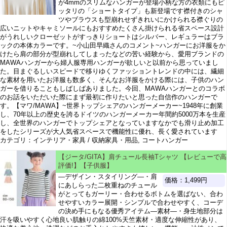
が4mmのスリムなハンガーが登場小柄な方の衣類にもピ
ッタリの「ショートタイプ」も新登場です襟付きのシャ
ツやブラウスも型崩れせずきれいにかけられる襟ぐりの
広いニットやキャミソールにもおすすめたくさん掛けられる省スペース設計
がうれしいクローゼットがすっきりショートはシルバー、レギュラーはブラ
ックの本体カラーです。~小山田早織さんのコメント~ハンガーにお洋服をか
けたら肩の部分が型崩れしてしまったなどの苦い経験から、愛用ブランドの
MAWAハンガーから婦人服専用ハンガーが欲しいと以前から思っていまし
た。目まぐるしいスピードで移りゆくファッショントレンドの中には、繊細
な素材を用いたお洋服も数多く、そんなお洋服をかける際には、子供のハン
ガーを借りることもしばしばありました。今回、MAWAハンガーとのコラボ
のお話をいただいた際にまず最初に作りたいと思った自信作のハンガーで
す。【マワ/MAWA】~世界トップシェアのハンガーメーカー~1948年に創業
し、70年以上の歴史を誇るドイツのハンガーメーカー年間約5000万本を生産
し、全世界のハンガーでトップシェアとなっていますなかでも滑り止め加工
をしたシリーズが大人気省スペースで機能性に優れ、長く愛されています
カテゴリ：インテリア・家具 / 収納家具・用品, コートハンガー
【ジータ/GITA】肩チュール長袖Tシャツ 【レビューで高
評価!】【子供服】
―デザイン・スタイリング―・肩
価格：1,499円
にあしらった二枚重ねのチュール
がとってもガーリー・合わせるボトムを選ばない、合わ
せやすいカラー展開・シンプルで合わせやすく、コーデ
の決め手にもなる優秀アイテム―素材―・身生地部分は
汗を吸いやすく心地良い肌触りの綿100%天竺素材・適度な伸縮性があり、