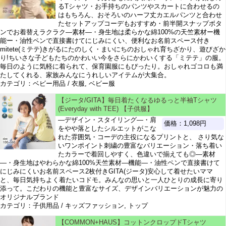
るTシャツ・お手持ちのパンツやスカートに合わせるの
はもちろん、おそろいのハーフ丈カエルパンツと合わせ
たセットアップコーデもおすすめ・前半開スナップボタ
ンでお着替えラクラク―素材―・身生地は柔らかな綿100%の天竺素材ー機
能ー・油性ペンで直接書けてにじみにくい、便利なお名前スペース付き
mitete(ミテテ)きがるにたのしく・まいにちのおしゃれ育ちざかり、遊びざか
り!ちいさな子どもたちのかわいい今をさらにかわいくする「ミテテ」の服。
毎日のように気軽に着られて、保育園服にもぴったり。おしゃれゴコロも満
たしてくれる、家族みんなにうれしいアイテムが大集合。
カテゴリ：ベビー用品 / 衣服, ベビー服
【ジータ/GITA】毎日着たくなるゆるっと半袖Tシャツ
(Everyday with TEE) 【子供服】
―デザイン・スタイリング―・肩
価格：1,098円
をやや落としたシルエットがこな
れた雰囲気・コーデの主役になるプリントと、 さり気な
いワンポイント刺繍の豊富なバリエーション・落ち着い
たカラーで着回しやすく、色違いで揃えても◎―素材
―・身生地はやわらかな綿100%天竺素材―機能―・油性ペンで直接書けて
にじみにくいお名前スペース2枚付きGITA(ジータ)安心して着せたいママ
と、毎日気持ちよく着たいコドモ。みんなの思いと一人ひとりの成長に寄り
添って。こだわりの機能と豊富なサイズ、デザインバリエーションが魅力の
オリジナルブランド
カテゴリ：子供用品 / キッズファッション, トップ
【COMMON+HAUS】コットンクロップドTシャツ