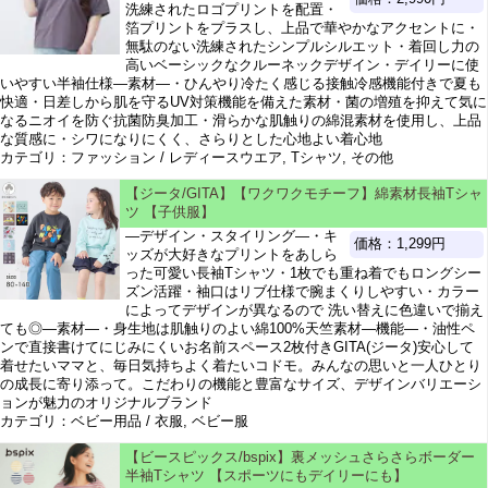
洗練されたロゴプリントを配置・
箔プリントをプラスし、上品で華やかなアクセントに・
無駄のない洗練されたシンプルシルエット・着回し力の
高いベーシックなクルーネックデザイン・デイリーに使
いやすい半袖仕様―素材―・ひんやり冷たく感じる接触冷感機能付きで夏も
快適・日差しから肌を守るUV対策機能を備えた素材・菌の増殖を抑えて気に
なるニオイを防ぐ抗菌防臭加工・滑らかな肌触りの綿混素材を使用し、上品
な質感に・シワになりにくく、さらりとした心地よい着心地
カテゴリ：ファッション / レディースウエア, Tシャツ, その他
【ジータ/GITA】【ワクワクモチーフ】綿素材長袖Tシャ
ツ 【子供服】
―デザイン・スタイリング―・キ
価格：1,299円
ッズが大好きなプリントをあしら
った可愛い長袖Tシャツ・1枚でも重ね着でもロングシー
ズン活躍・袖口はリブ仕様で腕まくりしやすい・カラー
によってデザインが異なるので 洗い替えに色違いで揃え
ても◎―素材―・身生地は肌触りのよい綿100%天竺素材―機能―・油性ペ
ンで直接書けてにじみにくいお名前スペース2枚付きGITA(ジータ)安心して
着せたいママと、毎日気持ちよく着たいコドモ。みんなの思いと一人ひとり
の成長に寄り添って。こだわりの機能と豊富なサイズ、デザインバリエーシ
ョンが魅力のオリジナルブランド
カテゴリ：ベビー用品 / 衣服, ベビー服
【ビースピックス/bspix】裏メッシュさらさらボーダー
半袖Tシャツ 【スポーツにもデイリーにも】