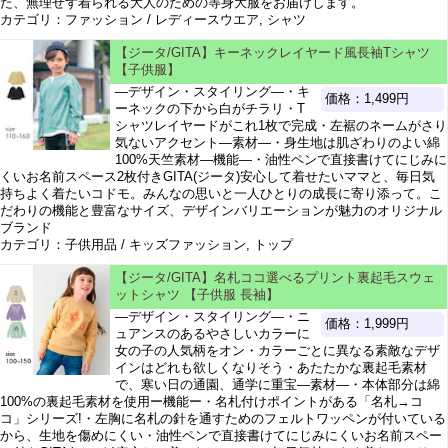
た、無理せず着られる大人のための等身大服をお届けします。
カテゴリ：ファッション / レディースウエア, シャツ
【ジータ/GITA】キーネックレイヤード風長袖Tシャツ
【子供服】
―デザイン・スタイリング―・キ
価格：1,499円
ーネックの下から白がチラリ・T
シャツレイヤードがこれ1枚で完成・左裾のネームがさり
気ないアクセント―素材―・身生地は肌ざわりのよい綿
100%天竺素材―機能―・油性ペンで直接書けてにじみに
くいお名前スペース2枚付きGITA(ジータ)安心して着せたいママと、毎日気
持ちよく着たいコドモ。みんなの思いと一人ひとりの成長に寄り添って。こ
だわりの機能と豊富なサイズ、デザインバリエーションが魅力のオリジナル
ブランド
カテゴリ：子供用品 / キッズファッション, トップ
【ジータ/GITA】名札ココ選べるプリント裏起毛スウェ
ットシャツ 【子供服 長袖】
―デザイン・スタイリング―・ニ
価格：1,999円
ュアンスのあるやさしいカラーに
女の子の人気柄をオン・カラーごとに異なる素敵なデザ
インはどれも欲しくなりそう・あたたかな裏起毛素材
で、寒い日の通園、通学に重宝―素材―・本体部分は綿
100%の裏起毛素材を使用ー機能ー・名札付けポイントがある「名札→コ
コ」シリーズ!・左胸に名札の針を通すためのフェルトワッペンが付いている
から、生地を傷めにくい・油性ペンで直接書けてにじみにくいお名前スペー