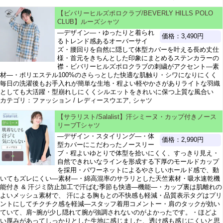
【ビバリーヒルズポロクラブ/BEVERLY HILLS POLO
CLUB】ルーズシャツ
―デザイン―・ゆったりと着られ
価格：3,490円
るトレンド感あるオーバーサイ
ズ・腰回りを自然に隠して体型カバーを叶える長め丈仕
様・首元をきちんとした印象にまとめるステンカラーの
襟・ビバリーヒルズポロクラブの刺繍がアクセント―素
材―・ポリエステル100%のさらっとした快適な肌触り・シワになりにくく
毎日の洗濯後もお手入れが簡単な生地・程よい軽やかさがありライトな羽織
としても大活躍・型崩れしにくくシルエットをきれいに保つ上質な風合い
カテゴリ：ファッション / レディースウエア, シャツ
【サラリスト/Salalist】汗シミーヌ・カップ付きノース
リーブTシャツ
―デザイン・スタイリング―・体
価格：2,990円
型カバーにこだわったノースリー
ブ・程よいゆとりで体型を拾いにくく、すっきり見え・
自然できれいなラインを形成する下厚のモールドカップ
を採用・パワーネットによるやさしいホールド感で、動
いてもズレにくい―素材―・綿高混率のサラリとした天竺素材・吸水速乾機
能付き & 汗ジミ防止加工で汗ばむ季節も快適―機能―・カップ裏は肌離れの
よいメッシュ素材で、 汗による胸もとの不快感も軽減・品質表示タグはプリ
ントにしてチクチク感を軽減―スタッフ着用コメントー・肩のタックが効い
ていて、肩~腕が少し隠れて腕が強調されないのがよかったです。・ほどよ
い厚みがあってしっかりとした生地に感じました、透け感も感じにくいと思