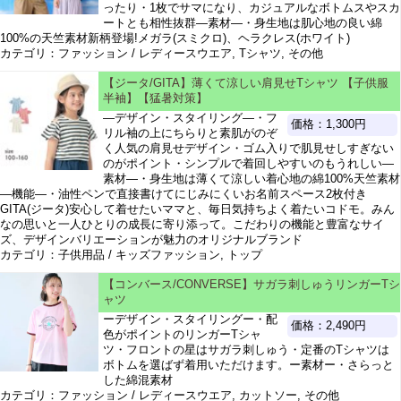
ったり・1枚でサマになり、カジュアルなボトムスやスカ
ートとも相性抜群―素材―・身生地は肌心地の良い綿
100%の天竺素材新柄登場!メガラ(スミクロ)、ヘラクレス(ホワイト)
カテゴリ：ファッション / レディースウエア, Tシャツ, その他
【ジータ/GITA】薄くて涼しい肩見せTシャツ 【子供服
半袖】【猛暑対策】
―デザイン・スタイリング―・フ
価格：1,300円
リル袖の上にちらりと素肌がのぞ
く人気の肩見せデザイン・ゴム入りで肌見せしすぎない
のがポイント・シンプルで着回しやすいのもうれしい―
素材―・身生地は薄くて涼しい着心地の綿100%天竺素材
―機能―・油性ペンで直接書けてにじみにくいお名前スペース2枚付き
GITA(ジータ)安心して着せたいママと、毎日気持ちよく着たいコドモ。みん
なの思いと一人ひとりの成長に寄り添って。こだわりの機能と豊富なサイ
ズ、デザインバリエーションが魅力のオリジナルブランド
カテゴリ：子供用品 / キッズファッション, トップ
【コンバース/CONVERSE】サガラ刺しゅうリンガーTシ
ャツ
ーデザイン・スタイリングー・配
価格：2,490円
色がポイントのリンガーTシャ
ツ・フロントの星はサガラ刺しゅう・定番のTシャツは
ボトムを選ばず着用いただけます。ー素材ー・さらっと
した綿混素材
カテゴリ：ファッション / レディースウエア, カットソー, その他