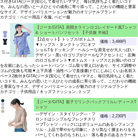
ス付きGITA(ジータ)安心して着せたいママと、毎日気持ちよく着たいコド
モ。みんなの思いと一人ひとりの成長に寄り添って。こだわりの機能と豊富
なサイズ、デザインバリエーションが魅力のオリジナルブランド
カテゴリ：ベビー用品 / 衣服, ベビー服
【ジータ/GITA】肩開きラインロゴレイヤード風Tシャツ
& ショートパンツセット 【子供服 半袖】
【2点セット】トップス/ボトムス
価格：3,499円
▼トップス・タンクトップにオフ
ショルTをドッキング・ヘルシーな肩見せが大人っぽい
デザイン・黒いロゴリブがクールなアクセントに・左胸
のロゴもポイント▼ボトムス・トップスとお揃いのロゴ
を左裾にあしらったショートパンツ・ゴム取り替え口があり、サイズ調整や
ゴムの交換も可能▼上下共通・油性ペンで直接書けてにじみにくいお名前ス
ペース2枚付きGITA(ジータ)安心して着せたいママと、毎日気持ちよく着た
いコドモ。みんなの思いと一人ひとりの成長に寄り添って。こだわりの機能
と豊富なサイズ、デザインバリエーションが魅力のオリジナルブランド
カテゴリ：子供用品 / キッズファッション, トップ
【ジータ/GITA】親子でリンクバックフリルレディースT
シャツ
―デザイン・スタイリング―・フ
価格：2,230円
ロントはシンプルなフレンチスリ
ーブTシャツ・バックにはボリュームのあるシフォンフ
リル・上品で華やかな印象に・さり気なく腰まわりをカ
バーしてくれるのもうれしい・落ち着きのあるカラー &