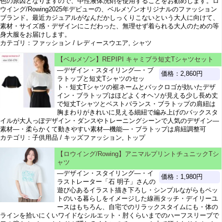
色の原因となりますので、中性液体洗剤を使用することをお勧めします。ロ
ウイング/Rowing2025年デビューの、ベルメゾンオリジナルのファッション
ブランド。最近カジュアルがなんだかしっくりこないという大人に向けて、
素材・サイズ感・デザインにこだわった、無理せず着られる大人のための等
身大服をお届けします。
カテゴリ：ファッション / レディースウエア, シャツ
【ベルメゾン】REPIPI キャミブラ短丈Tシャツセット
―デザイン・スタイリング―・ブ
価格：2,860円
ラトップと短丈Tシャツのセッ
ト・短丈Tシャツの裾ネームとバックロゴが効いたデザ
イン・ブラトップはほどよくオヘソが見える少し長め丈
で短丈Tシャツとベストバランス・ブラトップの肩紐は
胸まわりがきれいに見える細紐で編み上げのバックスタ
イルが大人っぽデザイン・ダンスやトレーニングシーンで人気のデザイン―
素材―・柔らかくて動きやすい素材―機能―・ブラトップは肩紐調整可
カテゴリ：子供用品 / キッズファッション, トップ
【ロウイング/Rowing】アニマルプリントチュニックTシ
ャツ
―デザイン・スタイリング―・イ
価格：1,980円
ラストレーター「石 明子」さんの
遊び心あるイラスト描き下ろし・シンプルながらもペッ
トのいる暮らしをイメージした線画タッチ・デイリーユ
ースはもちろん、自宅でのリラックスタイムにも・体の
ラインを拾いにくいワイドなシルエット・肘くらいまでのハーフスリーブで