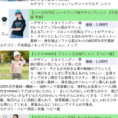
カテゴリ：ファッション / レディースウエア, シャツ
【ジータ/GITA】レースアップ袖デザインTシャツ 【子供
服 半袖】
―デザイン・スタイリング―・袖
価格：1,899円
のレースアップから肌がチラッと
見えるTシャツ・フロントの元気なプリントがアクセン
ト・スカートにもパンツにも合わせやすいシルエット―
素材―・身生地はソフトな肌ざわりの綿100%天竺素材
カテゴリ：子供用品 / キッズファッション, トップ
【ミテテ/mitete】プリント七分袖Tシャツ 【ベビー服】
―デザイン・スタイリング―・季
価格：1,190円
節の変わり目にちょうど良い七分
袖Tシャツ・子どもが大好きな車や動物のプリント入
り・袖口をまくらずに手を洗えるのもうれしい・左肩ス
ナップボタン開きでお着替えラクチン・襟ぐりはよれに
くい仕様―素材―・身生地はオールシーズン着られる綿
100%天竺素材―機能―・油性ペンで直接書ける、便利なお名前スペース2枚
付きmitete(ミテテ)きがるにたのしく・まいにちのおしゃれ育ちざかり、遊び
ざかり!ちいさな子どもたちのかわいい今をさらにかわいくする「ミテテ」の
服。毎日のように気軽に着られて、保育園服にもぴったり。おしゃれゴコロ
も満たしてくれる、家族みんなにうれしいアイテムが大集合。
カテゴリ：ベビー用品 / 衣服, ベビー服
【クロスファンクション/CF】ネックギャザーシャツ