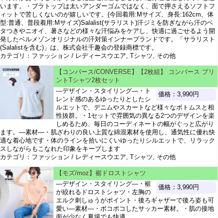
います。・ブラトップは太いアンダーゴムではなく、面で押さえるソフトフ
ィットで苦しくないのが嬉しいです。(今回着用:Mサイズ、身長:162cm、体
型:普通、普段着用:Mサイズ)Salalist(サラリスト)汗ジミを防ぎながら汗のベ
タつきやニオイ、暑さなどの様々な汗悩みをケアし、快適に過ごせるよう開
発したベルメゾンオリジナルの汗対策インナーブランドです。「サラリスト
(Salalistを含む)」は、株式会社千趣会の登録商標です。
カテゴリ：ファッション / レディースウエア, Tシャツ, その他
【コンバース/CONVERSE】【2枚組】 コンバース プリ
ントTシャツ2枚セット
―デザイン・スタイリング―・ト
価格：3,990円
レンド感のあるゆったりとしたシ
ルエットで、デニムやスカートなど様々なボトムスと相
性抜群。・1セットで雰囲気の異なる2つのデザインを楽
しめるため、毎日のコーディネートの幅がぐっと広がり
ます。―素材―・肌ざわりの良い上質な綿混素材を使用し、通気性に優れ快
適な着心地です・体のラインを拾いにくいゆったりシルエットで、リラック
スしながらもこなれた印象をキープします
カテゴリ：ファッション / レディースウエア, Tシャツ, その他
【モズ/moz】裾ドロストシャツ
―デザイン・スタイリング―・裾
価格：3,990円
が絞れるドロストシャツ・左胸の
エルク刺しゅうがポイント・後ろギャザーで後ろ姿も可
愛い―素材―・ポコポコしたサッカー素材。・肌の接地
面が少なく夏場でも快適。