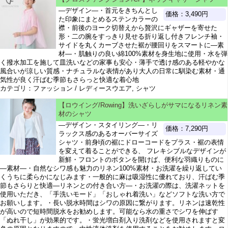
―デザイン―・首元をきちんとし
価格：3,490円
た印象にまとめるステンカラーの
襟・前後のヨーク切替えから贅沢にギャザーを寄せた
形・二の腕をすっきり見せる折り返し付きフレンチ袖・
サイドを丸くカーブさせた裾が腰回りをスマートに―素
材―・肌触りの良い綿100%素材を身生地に使用・水を弾
く撥水加工を施して皿洗いなどの家事も安心・薄手で透け感のある軽やかな
風合いが涼しい質感・ナチュラルな表情があり大人の日常に馴染む素材・通
気性が良く汗ばむ季節もさらっと快適な着心地
カテゴリ：ファッション / レディースウエア, シャツ
【ロウイング/Rowing】洗いざらしがサマになるリネン素
材のシャツ
―デザイン・スタイリング―・リ
価格：7,290円
ラックス感のあるオーバーサイズ
シャツ・前身頃の裾にドローコードをプラス・裾の表情
を変えて着ることができる、 フレキシブルなデザインが
新鮮・フロントのボタンを開けば、便利な羽織りものに
―素材―・自然なシワ感も魅力のリネン100%素材・お洗濯を繰り返してい
くうちに柔らかになじみます・一般的に麻は吸湿性に優れており、汗ばむ季
節もさらりと快適―リネンとの付き合い方―・お洗濯の際は、洗濯ネットを
使用いただき、「手洗いモード」「おしゃれ着洗い」などソフトな洗い方で
お願いします。・長い脱水時間はシワの原因に繋がります。リネンは速乾性
が高いので短時間脱水をお勧めします。可能なら水の重さでシワを伸ばす
「ぬれ干し」が効果的です。・蛍光増白剤入り洗剤などを使用されますと変