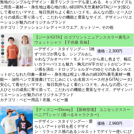
無地のシンプルなデザイン・親子リンクコーデも楽しめる、キッズサイズも
ご用意―素材―・身生地は着心地の良い綿100%天竺素材GITA(ジータ)安心
して着せたいママと、毎日気持ちよく着たいコドモ。みんなの思いと一人ひ
とりの成長に寄り添って。こだわりの機能と豊富なサイズ、デザインバリエ
ーションが魅力のオリジナルブランド
カテゴリ：ファッション / レディースウエア, カットソー, その他
【ジータ/GITA】ロゴプリントニュアンスカラー裏毛ス
ウェットシャツ 【子供服 長袖】
―デザイン・スタイリング―・1枚
価格：2,300円
ずつロゴが異なる、シンプルおし
ゃれなプルオーバー・モノトーンから差し色まで、幅広
いカラーバリエも魅力・胸元のV字ガゼットがビンテー
ジ感を演出・ドロップショルダーのゆとりのあるシルエ
ットがこなれた印象―素材―・身生地は程よい厚みの綿100%裏毛素材ー機
能ー・油性ペンで直接書けてにじみにくいお名前スペース付きGITA(ジータ)
安心して着せたいママと、毎日気持ちよく着たいコドモ。みんなの思いと一
人ひとりの成長に寄り添って。こだわりの機能と豊富なサイズ、デザインバ
リエーションが魅力のオリジナルブランド
カテゴリ：ベビー用品 / 衣服, ベビー服
【ディズニー/Disney】【新柄登場】 ユニセックススー
ベニアTシャツ (選べるキャラクター)
―デザイン・スタイリング―・愛
価格：2,990円
らしいアートが目を惹くデザイ
ン・リラックス感のあるシルエットでデイリー使いにぴ