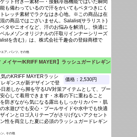
ケット付き―素材―・接触冷感機能ではいた瞬間
能も備わっているので汗をかいてもベタつきにく
トレッチ素材でラクなはき心地。※この商品は在
商品ではございません。Salalist(サラリスト)
ベタやニオイなど、汗のお悩みを解消し、快適に
ベルメゾンオリジナルの汗取りインナーシリーズ
alistを含む)」は、株式会社千趣会の登録商標で
エア, パンツ, その他
 メイヤー/KRIFF MAYER】ラッシュガードレギン
気のKRIFF MAYERラッシ
価格：2,530円
ドレギンスが新デザインで登
い日差しから脚を守るUV対策アイテムとして、プー
安心して着用できます・水着の下に重ねること
を防ぎながら気になる露出もしっかりカバー・肌
の水遊びでも安心・プールサイドや水中でも快適
ザインとロゴ入りテープがさりげないアクセント
ン性を両立した夏に必須のラッシュガードレギン
ン, その他