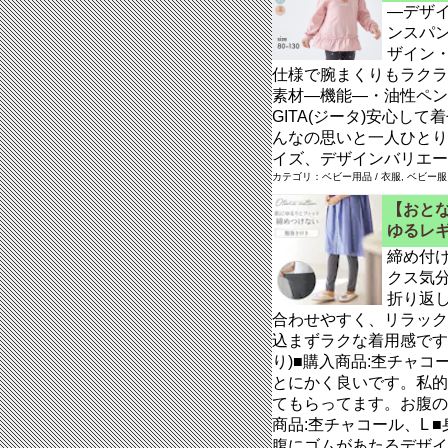
―デザ
ンスパ
ザイン
仕様で腕まくりもラクラ
素材―機能―・油性ペン
GITA(ジータ)安心し
んなの思いと一人ひとり
イズ、デザインバリエー
カテゴリ：ベビー用品 / 衣服, ベビー服
【おとな
ゆるレ
締め付
クス気
折り返
合わせやすく、リラック
込まずラクな着用感です
り)■購入商品:杢チャコール
とにかく良いです。私的
てもらってます。お腹の
商品:杢チャコール、L ■身
腹にゴムがあたるデザイ