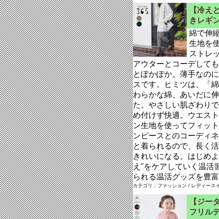
【冷えと
きレギ
綿で伸
生地を
ストレ
アウターとコーデしても
とぽかぽか。薄手なのに
スです。ヒミツは、「綿
わらかな綿、あいだに伸
た。やさしい肌ざわりで
め付けず快適。ウエスト
ン生地を使ってフィット
ンピースとのコーディネ
と着られるので、長く活
きれいになる。はじめよ
え"をケアしていく温活
られる温活グッズを豊富
カテゴリ：ファッション / レディースイ
【ジータ
フリルデ