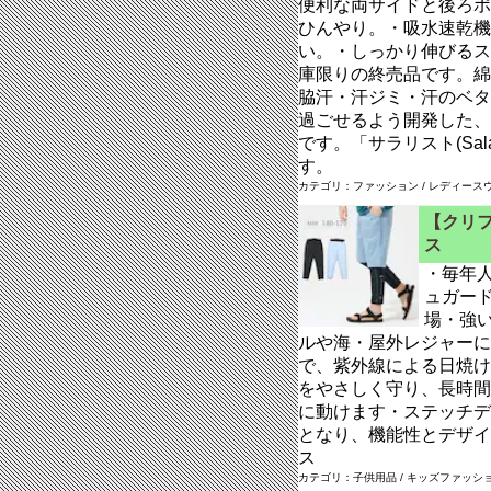
便利な両サイドと後ろポ
ひんやり。・吸水速乾機
い。・しっかり伸びるス
庫限りの終売品です。綿混の
脇汗・汗ジミ・汗のベタ
過ごせるよう開発した、
です。「サラリスト(Sal
す。
カテゴリ：ファッション / レディースウ
【クリフ
ス
・毎年人
ュガー
場・強
ルや海・屋外レジャーに
で、紫外線による日焼け
をやさしく守り、長時間
に動けます・ステッチデ
となり、機能性とデザイ
ス
カテゴリ：子供用品 / キッズファッショ