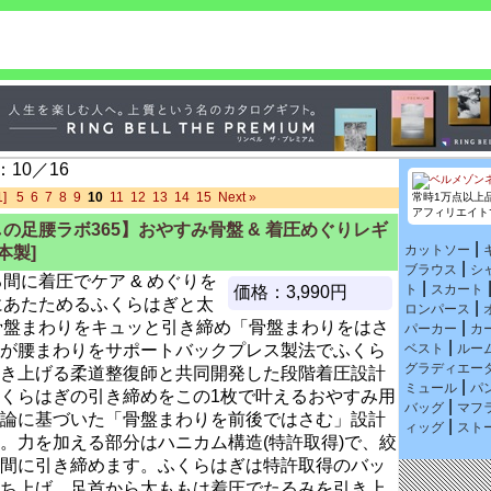
10／16
1]
5
6
7
8
9
10
11
12
13
14
15
Next »
常時1万点以上
アフィリエイト
の足腰ラボ365】おやすみ骨盤 & 着圧めぐりレギ
|
カットソー
本製]
|
ブラウス
シ
間に着圧でケア & めぐりを
|
ト
スカート
価格：3,990円
にあたためるふくらはぎと太
|
ロンパース
骨盤まわりをキュッと引き締め「骨盤まわりをはさ
|
パーカー
カ
|
が腰まわりをサポートバックプレス製法でふくら
ベスト
ルー
グラディエー
き上げる柔道整復師と共同開発した段階着圧設計
|
ミュール
パ
くらはぎの引き締めをこの1枚で叶えるおやすみ用
|
バッグ
マフ
論に基づいた「骨盤まわりを前後ではさむ」設計
|
ィッグ
スト
。力を加える部分はハニカム構造(特許取得)で、絞
間に引き締めます。ふくらはぎは特許取得のバッ
ち上げ、足首から太ももは着圧でたるみを引き上