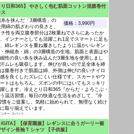
り日和365】 やさしく包む肌面コットン混腹巻付
ンス
縮糸を挟んだ「3層構造」の
価格：3,990円
使用綿の肌ざわりの良さと、
ッチ性を両立腹巻部分は2枚重ねでさらにあったか
、インナーとしても活躍これ1足でスマートに足も
、綿レギンスを重ね履きしたように温かいレギン
・伸縮糸・綿」の3層構造の生地。肌面と表面はや
縮性の良い糸を挟み込んだ3層生地を使用しまし
汗ムレも吸収します。伸びが良いので足全体を締
は腹巻付きで肌面は綿、外側は伸びの良いナイロ
感を良くしたズレにくい仕様です。スカートやワ
ートはもちろん、ズボンの中にはいてもスッキリ
躍します。冷えとり日和365『からだ・よろこぶ・
う温活習慣』毎日の快適な生活をめざして、"冷
習慣をご提案し、気軽に始められて、無理なく続け
に取り揃えています。
ンナー, スパッツ
/GITA】【保育園服】レギンスに合うガーリー裾
ザイン長袖 T シャツ 【子供服】