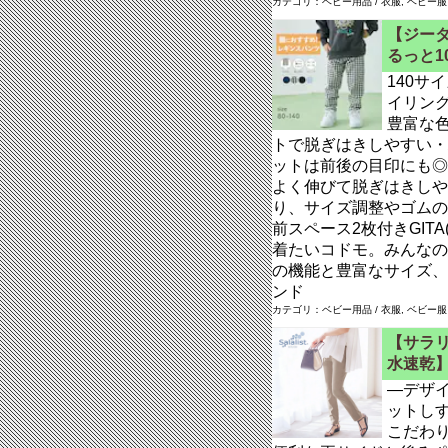
カテゴリ：ベビー用品 / 衣服, ベビー服
【ジータ
るっと1
140サ
イリン
豊富な
トで脱ぎはきしやすい・
ットは前後の目印にも◎
よく伸びて脱ぎはきしや
り、サイズ調整やゴムの
前スペース2枚付きGIT
着たいコドモ。みんなの
の機能と豊富なサイズ、
ンド
カテゴリ：ベビー用品 / 衣服, ベビー服
【サラリ
水速乾】 
―デザ
ットし
こだわ