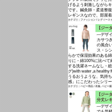
げるよう刺激しながらキ
です。鍼灸師・柔道整復
レギンスなので、部屋着
カテゴリ：ファッション / レディースイ
【ジータ
―デザ
カサつ
の風合
ス・シ
らかで保湿効果のある綿
りに・綿100%に比べて
する洗濯ネームなし・総ゴ
グ)with water ,a 
うるおうような、気持ち
感」にこだわったシリー
カテゴリ：ベビー用品 / 衣服, ベビー服
【ジータ
分丈レ
―デザ
でも気