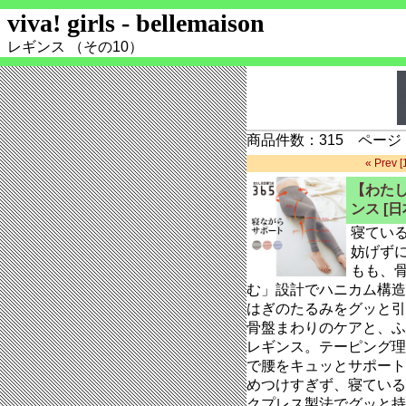
viva! girls - bellemaison
レギンス （その10）
商品件数：315 ページ：
« Prev
[
【わたし
ンス [日
寝ている
妨げず
もも、
む」設計でハニカム構造
はぎのたるみをグッと引
骨盤まわりのケアと、ふ
レギンス。テーピング理
で腰をキュッとサポート
めつけすぎず、寝ている
クプレス製法でグッと持