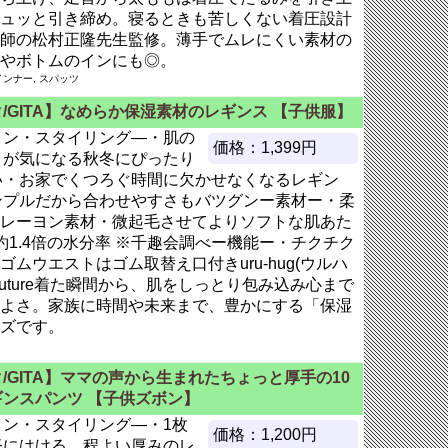
ュッと引き締め。寝るときも苦しくない着圧設計
師の松村正隆先生監修。薄手でムレにくい素材の
やボトムのインにも◎。
ンナー, スパッツ
/GITA】なめらか保湿素材のレギンス 【子供服】
イン・スタイリング―・肌の
価格：1,399円
きが気になる秋冬にぴったり
い・お家でくつろぐ時間に欠かせなくなるレギン
ンプルだから合わせやすさもバツグンー素材ー・柔
レーヨン素材・微起毛させてよりソフトな肌あた
約1.4倍の水分率 ※千趣会調べー機能ー・チクチク
ムウエストはゴム取替え口付きuru-hug(ウルハ
healthy future着た瞬間から、肌をしっとり包み込み心まで
よさ。家族に時間や未来まで、豊かにする「保湿
ズです。
/GITA】ママの声から生まれたちょっと厚手の10
ギンスパンツ 【子供ズボン】
イン・スタイリング―・1枚
価格：1,200円
軽にはける、程よい厚みのレ