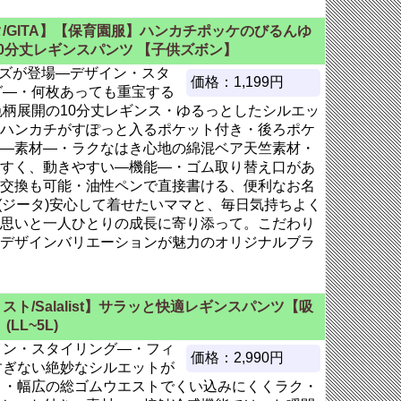
/GITA】【保育園服】ハンカチポッケのびるんゆ
0分丈レギンスパンツ 【子供ズボン】
イズが登場―デザイン・スタ
価格：1,199円
グ―・何枚あっても重宝する
色柄展開の10分丈レギンス・ゆるっとしたシルエッ
ハンカチがすぽっと入るポケット付き・後ろポケ
―素材―・ラクなはき心地の綿混ベア天竺素材・
すく、動きやすい―機能―・ゴム取り替え口があ
交換も可能・油性ペンで直接書ける、便利なお名
A(ジータ)安心して着せたいママと、毎日気持ちよく
思いと一人ひとりの成長に寄り添って。こだわり
デザインバリエーションが魅力のオリジナルブラ
スト/Salalist】サラッと快適レギンスパンツ【吸
(LL~5L)
イン・スタイリング―・フィ
価格：2,990円
すぎない絶妙なシルエットが
り・幅広の総ゴムウエストでくい込みにくくラク・