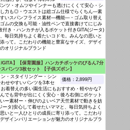
パンツ・オムツやインナーも透けにくくて安心・シ
し力も◎・ウエストは総ゴム仕様でらくちん―素
すいスパンフライス素材―機能―・ゴム取り替え
ゴムの交換も可能・油性ペンで直接書けてにじみ
付き・ハンカチが入るポケット付きGITA(ジータ)
、毎日気持ちよく着たいコドモ。みんなの思いと
添って。こだわりの機能と豊富なサイズ、デザイ
のオリジナルブランド
/GITA】【保育園服】ハンカチポッケのびるん7分
スパンツ3枚セット 【子供ズボン】
イン・スタイリングー・シン
価格：2,899円
合わせやすいパンツを3本セ
・お着替えの多い園生活にもおすすめ・軽やかな7
んでも背中が出にくく安心・後ろ右側にポケット
いー素材ー・伸びのよいベア天竺素材で動きを妨
(ジータ)安心して着せたいママと、毎日気持ちよく
思いと一人ひとりの成長に寄り添って。こだわり
デザインバリエーションが魅力のオリジナルブラ