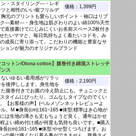
イン・スタイリング―・レギ
価格：1,399円
ンツと相性のいい裾フリルデ
・胸元のプリントも愛らしいポイント・袖口はリブ
ク―素材―・身生地は肌ざわりのよい綿100%天竺
で直接書けてにじみにくいお名前スペース2枚付き
て着せたいママと、毎日気持ちよく着たいコドモ。み
の成長に寄り添って。こだわりの機能と豊富なサ
ションが魅力のオリジナルブランド
コットン/Otona cotton】腹巻付き綿混ストレッチ
ギンス
けないゆるい着用感がリラッ
価格：2,190円
分を後押しします。身生地を
した腹巻付きでお腹の冷え防止にも。チュニックと
スタイムにぴったり。ゴムなしタイプなのでくい
。【お客様の声】(ベルメゾンネットレビューよ
、M ■身長(cm):161~165 ■体型:標準はき心地が
には生地の薄さも丈もちょうど良く、通年はかせ
程よい締め付け感が何度も気持ち良いです。■購入
長(cm):161~165 ■体型:やせ型くつろげます。お
ンの服は痛くなり着る事ができません。腹巻タイ