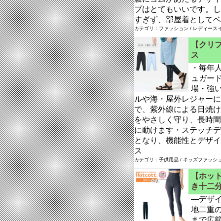
プはとてもいいです。し
すぎず、部屋着としてベ
カテゴリ：ファッション / レディースイ
【クリフ
ス
・毎年人
ュガー
場・強
ルや海・屋外レジャーに
で、紫外線による日焼け
をやさしく守り、長時間
に動けます・ステッチデ
となり、機能性とデザイ
ス
カテゴリ：子供用品 / キッズファッショ
【ホット
き十二
―デザ
地二重
まで広