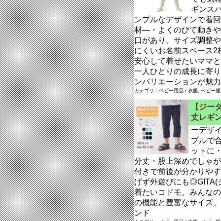
ギンス
ンプルなデザインで着回
材―・よくのびて動きや
口があり、サイズ調整や
にくいお名前スペース2枚
安心して着せたいママと
一人ひとりの成長に寄り
ンバリエーションが魅力
カテゴリ：ベビー用品 / 衣服, ベビー服
【ジータ
丈レギン
ーデザ
プルで
ットに
分丈・股上深めでしゃが
付きで前後が分かりやす
げず外遊びにも◎GITA
着たいコドモ。みんなの
の機能と豊富なサイズ、
ンド