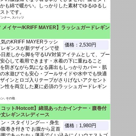
かも綿で暖かい。しっかりした素材でゆるゆるし
ストです。
ンナー, スパッツ
 メイヤー/KRIFF MAYER】ラッシュガードレギン
気のKRIFF MAYERラッシ
価格：2,530円
ドレギンスが新デザインで登
い日差しから脚を守るUV対策アイテムとして、プー
安心して着用できます・水着の下に重ねること
を防ぎながら気になる露出もしっかりカバー・肌
の水遊びでも安心・プールサイドや水中でも快適
ザインとロゴ入りテープがさりげないアクセント
ン性を両立した夏に必須のラッシュガードレギン
ン, その他
コット/Hotcott】綿混あったかインナー・腹巻付
分丈レギンスレディース
イン・スタイリング―・身生
価格：1,980円
の腹巻き付きで お腹から足首
範囲であったか・薄手でくい込みにくいウエストゴ