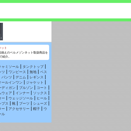
品揃えのベルメゾンネット取扱商品を
で紹介。
|
|
キャミソール
タンクトップ
|
|
|
ャツ
ワンピース
無地
ベス
|
|
|
|
パンツ
デニム
レギンス
|
|
オールインワン
ジャケット
|
|
|
ーディガン
ブルゾン
コート
|
|
|
ムウェア
インナー
ソックス
|
|
|
ター
ウェッジソール
ヒール
|
|
|
|
ンプス
靴
ブーツ
シューズ
|
|
|
ラー
アクセサリー
帽子
ウ
ール