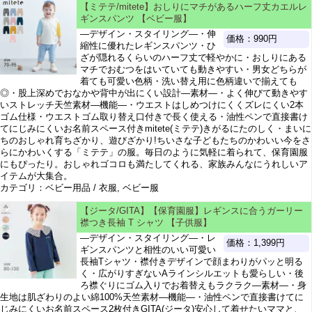
【ミテテ/mitete】おしりにマチがあるハーフ丈カエルレ
ギンスパンツ 【ベビー服】
―デザイン・スタイリング―・伸
価格：990円
縮性に優れたレギンスパンツ・ひ
ざが隠れるくらいのハーフ丈で軽やかに・おしりにある
マチでおむつをはいていても動きやすい・男女どちらが
着ても可愛い色柄・洗い替え用に色柄違いで揃えても
◎・股上深めでおなかや背中が出にくい設計―素材―・よく伸びて動きやす
いストレッチ天竺素材―機能―・ウエストはしめつけにくくズレにくい2本
ゴム仕様・ウエストゴム取り替え口付きで長く使える・油性ペンで直接書け
てにじみにくいお名前スペース付きmitete(ミテテ)きがるにたのしく・まいに
ちのおしゃれ育ちざかり、遊びざかり!ちいさな子どもたちのかわいい今をさ
らにかわいくする「ミテテ」の服。毎日のように気軽に着られて、保育園服
にもぴったり。おしゃれゴコロも満たしてくれる、家族みんなにうれしいア
イテムが大集合。
カテゴリ：ベビー用品 / 衣服, ベビー服
【ジータ/GITA】【保育園服】レギンスに合うガーリー
襟つき長袖 T シャツ 【子供服】
―デザイン・スタイリング―・レ
価格：1,399円
ギンスパンツと相性のいい可愛い
長袖Tシャツ・襟付きデザインで顔まわりがパッと明る
く・広がりすぎないAラインシルエットも愛らしい・後
ろ襟ぐりにゴム入りでお着替えもラクラク―素材―・身
生地は肌ざわりのよい綿100%天竺素材―機能―・油性ペンで直接書けてに
じみにくいお名前スペース2枚付きGITA(ジータ)安心して着せたいママと、