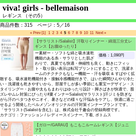
viva! girls - bellemaison
レギンス （その5）
商品件数：315 ページ：5／16
« Prev
[1]
1
2
3
4
5
6
7
8
9
10
11
Next »
【サラリスト/Salalist】汗取りインナー・綿混三分丈レ
ギンス【お腹ゆったり】
ー素材ー・ソフトな綿と吸水速乾
価格：1,090円
機能のある糸・サラリとした肌ざ
わりで、真夏でも快適・伸縮性も良く、動きにフィッ
ト・取り扱い表示は転写プリントにすることで、洗濯ネ
ームのチクチクもなしー機能ー・汗を吸収 & すばやく拡
散する、吸水速乾機能付き・接触冷感機能付きで、はいた瞬間ひんやり冷た
い・洗濯後も乾きやすいから、部屋干しが多い季節にも重宝ーデザイン・ス
タイリングー・お腹や太ももまわりはゆったり設計・脚さばきが快適で、股
ズレやムレ対策にぴったり#夏インナーSalalist(サラリスト)汗ジミを防ぎな
がら汗のベタつきやニオイ、暑さなどの様々な汗悩みをケアし、快適に過ご
せるよう開発したベルメゾンオリジナルの汗対策インナーブランドです。
「サラリスト(Salalistを含む)」は、株式会社千趣会の登録商標です。
カテゴリ：ファッション / レディースインナー, 下着, ボトムス
【ガロー/GARAU】もこもこルームレギンス【ジュニ
ア】