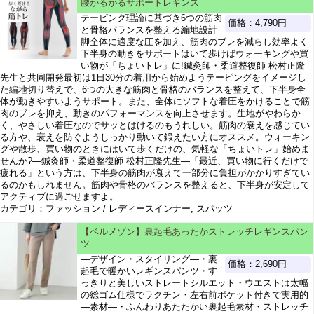
腰かるがるサポートレギンス
テーピング理論に基づき6つの筋肉
価格：4,790円
と骨格バランスを整える編地設計
脚全体に適度な圧を加え、筋肉のブレを減らし効率よく
下半身の動きをサポートはいて歩けばウォーキングや買
い物が「ちょいトレ」に!鍼灸師・柔道整復師 松村正隆
先生と共同開発最初は1日30分の着用から始めようテーピングをイメージし
た編地切り替えで、6つの大きな筋肉と骨格のバランスを整えて、下半身全
体が動きやすいようサポート。また、全体にソフトな着圧をかけることで筋
肉のブレを抑え、動きのパフォーマンスを向上させます。生地がやわらか
く、やさしい着圧なのでサッとはけるのもうれしい。筋肉の衰えを感じてい
る方や、衰えを防ぐようしっかり動いて鍛えたい方にオススメ。ウォーキン
グや散歩、買い物のときにはいて歩くだけの、気軽な「ちょいトレ」始めま
せんか?―鍼灸師・柔道整復師 松村正隆先生―「最近、買い物に行くだけで
疲れる」という方は、下半身の筋肉が衰えて一部分に負担がかかりすぎてい
るのかもしれません。筋肉や骨格のバランスを整えると、下半身が安定して
アクティブに過ごせますよ。
カテゴリ：ファッション / レディースインナー, スパッツ
【ベルメゾン】裏起毛あったかストレッチレギンスパン
ツ
―デザイン・スタイリング―・裏
価格：2,690円
起毛で暖かいレギンスパンツ・す
っきりと美しいストレートシルエット・ウエストは太幅
の総ゴム仕様でラクチン・左右前ポケット付きで実用的
―素材―・ふんわりあたたかい裏起毛素材・ストレッチ