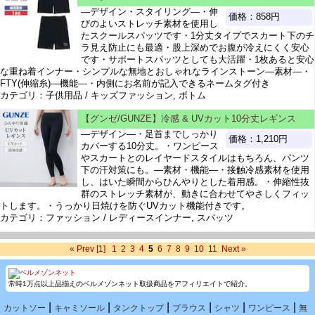
―デザイン・スタイリング―・伸
価格：858円
びのよいストレッチ素材を使用し
たスクールスパッツです・1分丈タイプでスカート下のチ
ラ見え防止にも最適・股上深めでお腹が冷えにくく安心
です・サポートスパッツとしても大活躍・1枚あると安心
な重ね着インナー・シンプルな無地とおしゃれなラインストーン―素材―・
FTY(伸縮糸)―機能―・内側にお名前が記入できるネームタグ付き
カテゴリ：子供用品 / キッズファッション, ボトム
【グンゼ/GUNZE】冷感 & UVカット10分丈レギンス
―デザイン―・足首までしっかり
価格：1,210円
カバーする10分丈。・ワンピース
やスカートとのレイヤードスタイルはもちろん、パンツ
下の汗対策にも。―素材・機能―・接触冷感素材を使用
し、はいた瞬間からひんやりとした着用感。・伸縮性抜
群のストレッチ素材が、動きに合わせてやさしくフィッ
トします。・うっかり日焼けを防ぐUVカット機能付きです。
カテゴリ：ファッション / レディースインナー, スパッツ
« Prev
[1]
1
2
3
4
5
6
7
8
9
10
11
Next »
常時1万点以上品揃えのベルメゾンネット取扱商品をアフィリエイトで紹介。
|
|
|
|
|
|
カットソー
キャミソール
タンクトップ
ブラウス
シャツ
ワンピース
無