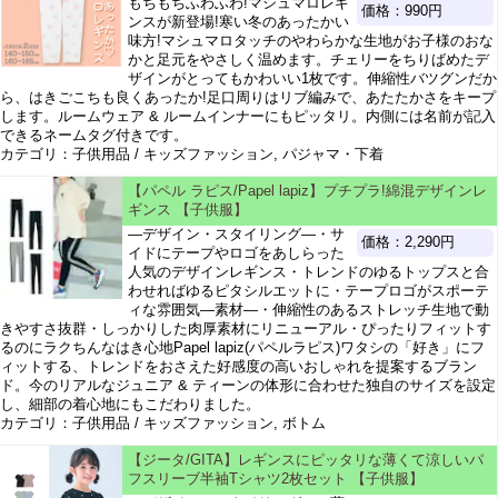
もちもちふわふわ!マシュマロレギ
価格：990円
ンスが新登場!寒い冬のあったかい
味方!マシュマロタッチのやわらかな生地がお子様のおな
かと足元をやさしく温めます。チェリーをちりばめたデ
ザインがとってもかわいい1枚です。伸縮性バツグンだか
ら、はきごこちも良くあったか!足口周りはリブ編みで、あたたかさをキープ
します。ルームウェア & ルームインナーにもピッタリ。内側には名前が記入
できるネームタグ付きです。
カテゴリ：子供用品 / キッズファッション, パジャマ・下着
【パペル ラピス/Papel lapiz】プチプラ!綿混デザインレ
ギンス 【子供服】
―デザイン・スタイリング―・サ
価格：2,290円
イドにテープやロゴをあしらった
人気のデザインレギンス・トレンドのゆるトップスと合
わせればゆるピタシルエットに・テープロゴがスポーテ
ィな雰囲気―素材―・伸縮性のあるストレッチ生地で動
きやすさ抜群・しっかりした肉厚素材にリニューアル・ぴったりフィットす
るのにラクちんなはき心地Papel lapiz(パペルラピス)ワタシの「好き」にフ
ィットする、トレンドをおさえた好感度の高いおしゃれを提案するブラン
ド。今のリアルなジュニア & ティーンの体形に合わせた独自のサイズを設定
し、細部の着心地にもこだわりました。
カテゴリ：子供用品 / キッズファッション, ボトム
【ジータ/GITA】レギンスにピッタリな薄くて涼しいパ
フスリーブ半袖Tシャツ2枚セット 【子供服】