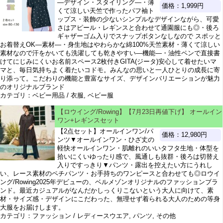
―デザイン・スタイリング―・薄
価格：1,999円
くて涼しい天竺で作ったパフ袖ト
ップス・装飾の少ないシンプルなデザインながら、可愛
さはアピール・レギンスと合わせて通園服にも◎・後ろ
ギャザーゴム入りでスナップボタンなしなので スポッと
お着替えOK―素材―・身生地はやわらかな綿100%天竺素材・薄くて涼しい
素材なので汗をかいても洗濯しても乾きやすい―機能―・油性ペンで直接書
けてにじみにくいお名前スペース2枚付きGITA(ジータ)安心して着せたいマ
マと、毎日気持ちよく着たいコドモ。みんなの思いと一人ひとりの成長に寄
り添って。こだわりの機能と豊富なサイズ、デザインバリエーションが魅力
のオリジナルブランド
カテゴリ：ベビー用品 / 衣服, ベビー服
【ロウイング/Rowing】【7月23日再値下げ】 オールイン
ワン+レギンスセット
【2点セット】オールインワン/パ
価格：12,980円
ンツ▼オールインワン・ひざ丈の
軽快オールインワン・肌離れのいいタフタ生地・体型を
拾いにくいゆったり感で、風通しも抜群・後ろは切替え
入りですっきり▼パンツ・露出を控えたい方にうれし
い、レース素材のペチパンツ・お手持ちのワンピースと合わせても◎ロウイ
ング/Rowing2025年デビューの、ベルメゾンオリジナルのファッションブラ
ンド。最近カジュアルがなんだかしっくりこないという大人に向けて、素
材・サイズ感・デザインにこだわった、無理せず着られる大人のための等身
大服をお届けします。
カテゴリ：ファッション / レディースウエア, パンツ, その他