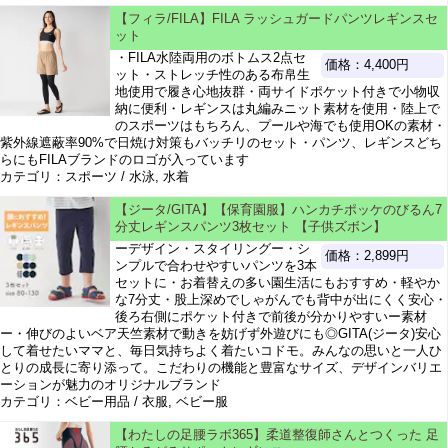
【フィラ/FILA】FILA ラッシュガードパンツレギンスセ
ット
・FILA水陸両用のボトムス2点セ
価格：4,400円
ット・ストレッチ性のある布帛生
地使用で履き心地抜群・両サイドポケット付きで小物収
納に便利・レギンスは丸編みニット素材を使用・陸上で
のスポーツはもちろん、プールや海でも使用OKの素材・
紫外線遮蔽率90%で日焼け対策もバッチリのセット・パンツ、レギンスどち
らにもFILAブランドのロゴが入っています
カテゴリ：スポーツ / 水泳, 水着
【ジータ/GITA】【保育園服】ハンカチポッケのびるん7
分丈レギンスパンツ3枚セット 【子供ズボン】
ーデザイン・スタイリングー・シ
価格：2,899円
ンプルで合わせやすいパンツを3本
セットに・お着替えの多い園生活にもおすすめ・軽やか
な7分丈・股上深めでしゃがんでも背中が出にくく安心・
後ろ右側にポケット付きで前後が分かりやすいー素材
ー・伸びのよいベア天竺素材で動きを妨げず外遊びにも◎GITA(ジータ)安心
して着せたいママと、毎日気持ちよく着たいコドモ。みんなの思いと一人ひ
とりの成長に寄り添って。こだわりの機能と豊富なサイズ、デザインバリエ
ーションが魅力のオリジナルブランド
カテゴリ：ベビー用品 / 衣服, ベビー服
【わたしの足腰ラボ365】柔道整復師さんとつくった 足