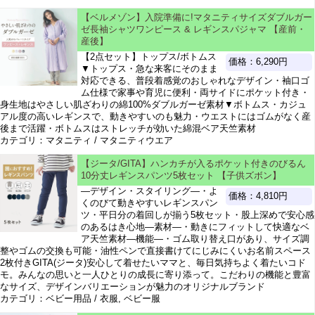
【ベルメゾン】入院準備に!マタニティサイズダブルガー
ゼ長袖シャツワンピース & レギンスパジャマ 【産前・
産後】
【2点セット】トップス/ボトムス
価格：6,290円
▼トップス・急な来客にそのまま
対応できる、普段着感覚のおしゃれなデザイン・袖口ゴ
ム仕様で家事や育児に便利・両サイドにポケット付き・
身生地はやさしい肌ざわりの綿100%ダブルガーゼ素材▼ボトムス・カジュ
アル度の高いレギンスで、動きやすいのも魅力・ウエストにはゴムがなく産
後まで活躍・ボトムスはストレッチが効いた綿混ベア天竺素材
カテゴリ：マタニティ / マタニティウエア
【ジータ/GITA】ハンカチが入るポケット付きのびるん
10分丈レギンスパンツ5枚セット 【子供ズボン】
―デザイン・スタイリング―・よ
価格：4,810円
くのびて動きやすいレギンスパン
ツ・平日分の着回しが揃う5枚セット・股上深めで安心感
のあるはき心地―素材―・動きにフィットして快適なベ
ア天竺素材―機能―・ゴム取り替え口があり、サイズ調
整やゴムの交換も可能・油性ペンで直接書けてにじみにくいお名前スペース
2枚付きGITA(ジータ)安心して着せたいママと、毎日気持ちよく着たいコド
モ。みんなの思いと一人ひとりの成長に寄り添って。こだわりの機能と豊富
なサイズ、デザインバリエーションが魅力のオリジナルブランド
カテゴリ：ベビー用品 / 衣服, ベビー服