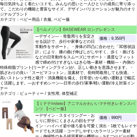
毎日気持ちよく着たいコドモ。みんなの思いと一人ひとりの成長に寄り添っ
て。こだわりの機能と豊富なサイズ、デザインバリエーションが魅力のオリ
ジナルブランド
カテゴリ：ベビー用品 / 衣服, ベビー服
【ベルメゾン】BASEWEAR ロングレギンス
―デザイン―・骨盤周りを安定さ
価格：9,350円
せる設計で、歩行や家事などの日
常動作をサポート。・身体の凹凸に合わせた「3D形状設
計」により、膝の曲げ伸ばしがしやすく、歩く・曲げる
などの日常動作をスムーズにサポート・適度なフィット
感で締め付けすぎないはき心地―素材・機能―・内側の
特殊樹脂プリント(リーディングライン)が、正しい動きを意識させます。・
肌ざわりの良い「スーピマコットン」混素材で、長時間着用しても快適。・
高いストレッチ性と吸汗・消臭機能を備え、日常使いから軽い運動まで幅広
く活躍します。―おすすめシーン―日常の歩行/家事/軽い運動/冷え対策イン
ナー
カテゴリ：ビューティー / 女性用, 体型補正
【ミテテ/mitete】アニマルかわいいマチ付きレギンスパ
ンツ 【ベビー服】
ーデザイン・スタイリングー・お
価格：990円
しりに部分にくまさんの顔をデザ
イン・ハイハイ姿や後ろ姿を可愛く演出・1枚でもレイヤ
ードでも大活躍・コーデしやすいカラーリングー素材
ー・伸縮性のある綿混素材ー機能ー・おむつベビーが動