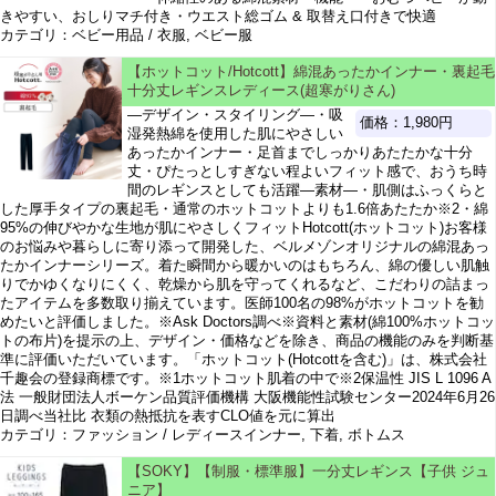
きやすい、おしりマチ付き・ウエスト総ゴム & 取替え口付きで快適
カテゴリ：ベビー用品 / 衣服, ベビー服
【ホットコット/Hotcott】綿混あったかインナー・裏起毛
十分丈レギンスレディース(超寒がりさん)
―デザイン・スタイリング―・吸
価格：1,980円
湿発熱綿を使用した肌にやさしい
あったかインナー・足首までしっかりあたたかな十分
丈・ぴたっとしすぎない程よいフィット感で、おうち時
間のレギンスとしても活躍―素材―・肌側はふっくらと
した厚手タイプの裏起毛・通常のホットコットよりも1.6倍あたたか※2・綿
95%の伸びやかな生地が肌にやさしくフィットHotcott(ホットコット)お客様
のお悩みや暮らしに寄り添って開発した、ベルメゾンオリジナルの綿混あっ
たかインナーシリーズ。着た瞬間から暖かいのはもちろん、綿の優しい肌触
りでかゆくなりにくく、乾燥から肌を守ってくれるなど、こだわりの詰まっ
たアイテムを多数取り揃えています。医師100名の98%がホットコットを勧
めたいと評価しました。※Ask Doctors調べ※資料と素材(綿100%ホットコッ
トの布片)を提示の上、デザイン・価格などを除き、商品の機能のみを判断基
準に評価いただいています。「ホットコット(Hotcottを含む)」は、株式会社
千趣会の登録商標です。※1ホットコット肌着の中で※2保温性 JIS L 1096 A
法 一般財団法人ボーケン品質評価機構 大阪機能性試験センター2024年6月26
日調べ当社比 衣類の熱抵抗を表すCLO値を元に算出
カテゴリ：ファッション / レディースインナー, 下着, ボトムス
【SOKY】【制服・標準服】一分丈レギンス【子供 ジュ
ニア】