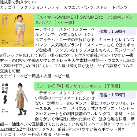
性抜群で動きやすい
カテゴリ：ファッション / レディースウエア, パンツ, ストレートパンツ
【スイマー/SWIMMER】SWIMMERコラボ 総柄レギン
スパンツ 【ベビー服】
―デザイン・スタイリング―・ベ
価格：1,590円
ルメゾンでしか買えないオリジナ
ルアイテム・コーデの主役になる、キュートなレギンス
パンツ・人気雑貨ブランド「スイマー」ならではのポッ
プな総柄・シンプルなトップスはもちろん、同シリーズ
のTシャツを合わせても◎・後ろ右ポケット付きで前後がわかりやすい―素
材―・のびやかで動きやすいストレッチ天竺素材―機能―・ウエストは細ゴ
ム2本仕様でしめつけにくい・ゴム取り替え口があり、サイズ調整やゴムの
交換も可能
カテゴリ：ベビー用品 / 衣服, ベビー服
【ジータ/GITA】裾デザインレギンス 【子供服】
―デザイン・スタイリング―・寒
価格：1,599円
い季節のコーディネートに欠かせ
ない、定番カラーのレギンス・裾にリボンやフリル、レ
ースをあしらって、さり気なく甘さをプラス・ワンピー
スやスカートとの相性抜群のフルレングス―素材―・肌
触りがよく伸縮性に優れた素材で、はき心地も快適―機
能―・油性ペンで直接書けてにじみにくいお名前スペース付き・ウエストゴ
ムは細ゴム2本仕様でラクちん・前後がわかりやすい後ろポケット付き
カテゴリ：ベビー用品 / 衣服, ベビー服