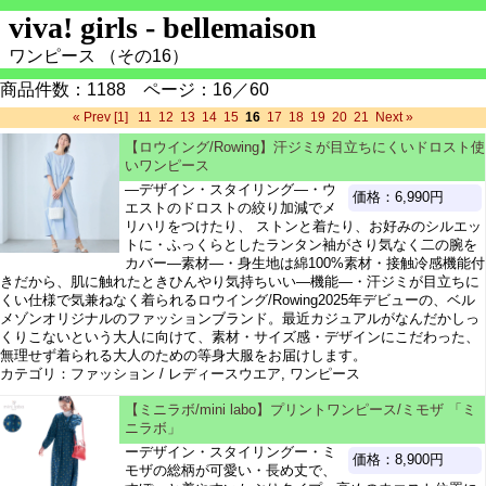
viva! girls - bellemaison
ワンピース （その16）
商品件数：1188 ページ：16／60
« Prev
[1]
11
12
13
14
15
16
17
18
19
20
21
Next »
【ロウイング/Rowing】汗ジミが目立ちにくいドロスト使
いワンピース
―デザイン・スタイリング―・ウ
価格：6,990円
エストのドロストの絞り加減でメ
リハリをつけたり、 ストンと着たり、お好みのシルエッ
トに・ふっくらとしたランタン袖がさり気なく二の腕を
カバー―素材―・身生地は綿100%素材・接触冷感機能付
きだから、肌に触れたときひんやり気持ちいい―機能―・汗ジミが目立ちに
くい仕様で気兼ねなく着られるロウイング/Rowing2025年デビューの、ベル
メゾンオリジナルのファッションブランド。最近カジュアルがなんだかしっ
くりこないという大人に向けて、素材・サイズ感・デザインにこだわった、
無理せず着られる大人のための等身大服をお届けします。
カテゴリ：ファッション / レディースウエア, ワンピース
【ミニラボ/mini labo】プリントワンピース/ミモザ 「ミ
ニラボ」
ーデザイン・スタイリングー・ミ
価格：8,900円
モザの総柄が可愛い・長め丈で、