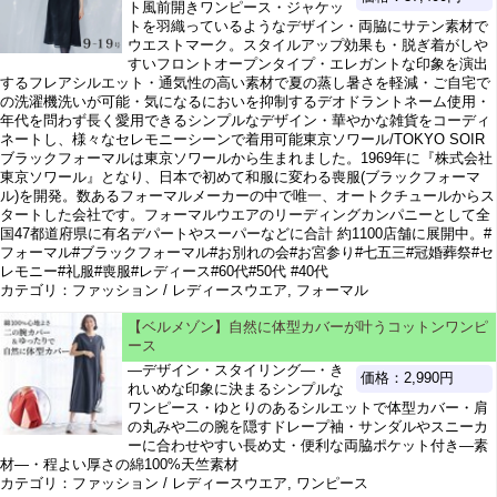
ト風前開きワンピース・ジャケッ
トを羽織っているようなデザイン・両脇にサテン素材で
ウエストマーク。スタイルアップ効果も・脱ぎ着がしや
すいフロントオープンタイプ・エレガントな印象を演出
するフレアシルエット・通気性の高い素材で夏の蒸し暑さを軽減・ご自宅で
の洗濯機洗いが可能・気になるにおいを抑制するデオドラントネーム使用・
年代を問わず長く愛用できるシンプルなデザイン・華やかな雑貨をコーディ
ネートし、様々なセレモニーシーンで着用可能東京ソワール/TOKYO SOIR
ブラックフォーマルは東京ソワールから生まれました。1969年に『株式会社
東京ソワール』となり、日本で初めて和服に変わる喪服(ブラックフォーマ
ル)を開発。数あるフォーマルメーカーの中で唯一、オートクチュールからス
タートした会社です。フォーマルウエアのリーディングカンパニーとして全
国47都道府県に有名デパートやスーパーなどに合計 約1100店舗に展開中。#
フォーマル#ブラックフォーマル#お別れの会#お宮参り#七五三#冠婚葬祭#セ
レモニー#礼服#喪服#レディース#60代#50代 #40代
カテゴリ：ファッション / レディースウエア, フォーマル
【ベルメゾン】自然に体型カバーが叶うコットンワンピ
ース
―デザイン・スタイリング―・き
価格：2,990円
れいめな印象に決まるシンプルな
ワンピース・ゆとりのあるシルエットで体型カバー・肩
の丸みや二の腕を隠すドレープ袖・サンダルやスニーカ
ーに合わせやすい長め丈・便利な両脇ポケット付き―素
材―・程よい厚さの綿100%天竺素材
カテゴリ：ファッション / レディースウエア, ワンピース