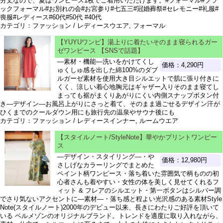
分丈なので、夏はワンピース1枚でご着用いただけます。#フォーマル#ブラ
ックフォーマル#お別れの会#お宮参り#七五三#冠婚葬祭#セレモニー#礼服#
喪服#レディース#60代#50代 #40代
カテゴリ：ファッション / レディースウエア, フォーマル
【YUYUワンピ】湯上りに着たいそのまま寝られるガー
ゼワンピース 【SNSで話題】
―素材・機能―洗いをかけてくし
価格：4,290円
ゅくしゅ感を出した綿100%のダブ
ルガーゼ素材を使用大き目シルエットで肌に張り付きに
くく、涼しい着心地胸元はギャザー入りそのまま寝てし
まっても裾がまくりあがりにくい内側スナップボタン付
き―デザイン―お風呂上がりにさっと着て、そのまま過ごせるデザイン汗が
ひくまでのクールダウン用にも旅行先の温泉やサウナ後にも
カテゴリ：ファッション / レディースインナー, ルームウエア
【スタイルノート/StyleNote】華やかプリントワンピー
ス
―デザイン・スタイリング―・や
価格：12,980円
さしげなカラーリングでまとめた
ペイント柄ワンピース・落ち着いた雰囲気で柄ものの初
心者さんも着やすい・女性の体を美しく見せてくれるフ
ィット & フレアのシルエット・第一ボタンはシルバー調
でさり気ないアクセントに―素材―・落ち感と程よい光沢感のある素材Style
Note(スタイルノート)2000年のデビュー以来、長きにわたりご好評を頂いて
いる ベルメゾンのオリジナルブランド。トレンドを適度に取り入れながら、