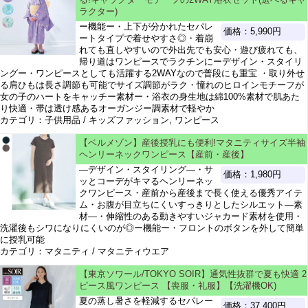
ラクター)
ー機能ー・上下が分かれたセパレ
価格：5,990円
ートタイプで着せやすさ◎・着崩
れても直しやすいので外出先でも安心・遊び疲れても、
帰り道はワンピースでラクチンにーデザイン・スタイリ
ングー・ワンピースとしても活躍する2WAYなので普段にも重宝 ・取り外せ
る肩ひもは長さ調節も可能でサイズ調節がラク・憧れのヒロインモチーフが
女の子のハートをキャッチー素材ー・浴衣の身生地は綿100%素材で肌あた
り快適・帯は透け感あるオーガンジー調素材で軽やか
カテゴリ：子供用品 / キッズファッション, ワンピース
【ベルメゾン】産後授乳にも便利!マタニティサイズ半袖
ヘンリーネックワンピース【産前・産後】
―デザイン・スタイリング―・サ
価格：1,980円
ッとコーデがキマるヘンリーネッ
クワンピース・産前から産後まで長く使える優秀アイテ
ム・お腹が目立ちにくいすっきりとしたシルエット―素
材―・伸縮性のある動きやすいジャカード素材を使用・
洗濯後もシワになりにくいのが◎ー機能ー・フロントのボタンを外して簡単
に授乳可能
カテゴリ：マタニティ / マタニティウエア
【東京ソワール/TOKYO SOIR】通気性抜群で夏も快適 2
ピース風ワンピース 【喪服・礼服】【洗濯機OK)
夏の蒸し暑さを軽減するセパレー
価格：37,400円