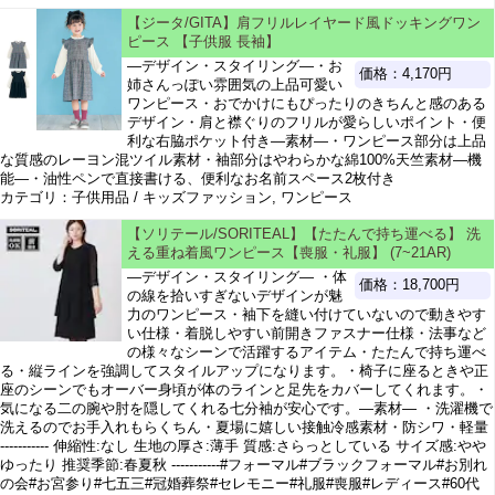
【ジータ/GITA】肩フリルレイヤード風ドッキングワン
ピース 【子供服 長袖】
―デザイン・スタイリング―・お
価格：4,170円
姉さんっぽい雰囲気の上品可愛い
ワンピース・おでかけにもぴったりのきちんと感のある
デザイン・肩と襟ぐりのフリルが愛らしいポイント・便
利な右脇ポケット付き―素材―・ワンピース部分は上品
な質感のレーヨン混ツイル素材・袖部分はやわらかな綿100%天竺素材―機
能―・油性ペンで直接書ける、便利なお名前スペース2枚付き
カテゴリ：子供用品 / キッズファッション, ワンピース
【ソリテール/SORITEAL】【たたんで持ち運べる】 洗
える重ね着風ワンピース【喪服・礼服】 (7~21AR)
―デザイン・スタイリング― ・体
価格：18,700円
の線を拾いすぎないデザインが魅
力のワンピース・袖下を縫い付けていないので動きやす
い仕様・着脱しやすい前開きファスナー仕様・法事など
の様々なシーンで活躍するアイテム・たたんで持ち運べ
る・縦ラインを強調してスタイルアップになります。・椅子に座るときや正
座のシーンでもオーバー身頃が体のラインと足先をカバーしてくれます。・
気になる二の腕や肘を隠してくれる七分袖が安心です。―素材― ・洗濯機で
洗えるのでお手入れもらくちん・夏場に嬉しい接触冷感素材・防シワ・軽量
----------- 伸縮性:なし 生地の厚さ:薄手 質感:さらっとしている サイズ感:やや
ゆったり 推奨季節:春夏秋 -----------#フォーマル#ブラックフォーマル#お別れ
の会#お宮参り#七五三#冠婚葬祭#セレモニー#礼服#喪服#レディース#60代