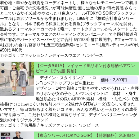
着心地・華やかな雑貨をコーディネートし、様々なセレモニーシーンで着用
可能・ご自宅での洗濯機洗いが可能伸縮性:無し生地の厚さ:薄め質感:さらっ
としているサイズ感:ややゆったり東京ソワール/TOKYO SOIRブラックフォ
ーマルは東京ソワールから生まれました。1969年に『株式会社東京ソワー
ル』となり、日本で初めて和服に変わる喪服(ブラックフォーマル)を開発。
数あるフォーマルメーカーの中で唯一、オートクチュールからスタートした
会社です。フォーマルウエアのリーディングカンパニーとして全国47都道府
県に有名デパートやスーパーなどに合計 約1100店舗に展開中。#フォーマル
#お別れの会#お宮参り#七五三#冠婚葬祭#セレモニー#礼服#レディース#60代
#50代 #40代
カテゴリ：ファッション / レディースウエア, ワンピース
【ジータ/GITA】レイヤード風リボン付き総柄ベアワン
ピース 【子供服 長袖】
―デザイン・スタイリング―・ロ
価格：2,899円
ンTにベアトップワンピを重ねた
デザイン・1枚で着映えて動きやすいのがうれしい・左腰
のリボンが女の子らしいワンポイントに―素材―・身生
地は肌あたりの良い綿100%素材―機能―・油性ペンで直
接書けてにじみにくいお名前スペース2枚付きGITA(ジータ)安心して着せた
いママと、毎日気持ちよく着たいコドモ。みんなの思いと一人ひとりの成長
に寄り添って。こだわりの機能と豊富なサイズ、デザインバリエーションが
魅力のオリジナルブランド
カテゴリ：子供用品 / キッズファッション, ワンピース
【東京ソワール/TOKYO SOIR】【特別価格】米沢織ジ