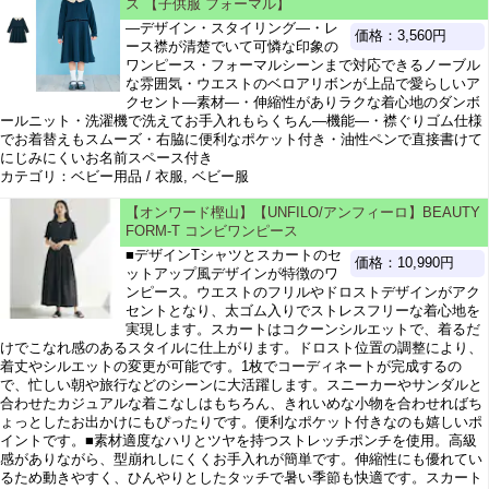
ス 【子供服 フォーマル】
―デザイン・スタイリング―・レ
価格：3,560円
ース襟が清楚でいて可憐な印象の
ワンピース・フォーマルシーンまで対応できるノーブル
な雰囲気・ウエストのベロアリボンが上品で愛らしいア
クセント―素材―・伸縮性がありラクな着心地のダンボ
ールニット・洗濯機で洗えてお手入れもらくちん―機能―・襟ぐりゴム仕様
でお着替えもスムーズ・右脇に便利なポケット付き・油性ペンで直接書けて
にじみにくいお名前スペース付き
カテゴリ：ベビー用品 / 衣服, ベビー服
【オンワード樫山】【UNFILO/アンフィーロ】BEAUTY
FORM-T コンビワンピース
■デザインTシャツとスカートのセ
価格：10,990円
ットアップ風デザインが特徴のワ
ンピース。ウエストのフリルやドロストデザインがアク
セントとなり、太ゴム入りでストレスフリーな着心地を
実現します。スカートはコクーンシルエットで、着るだ
けでこなれ感のあるスタイルに仕上がります。ドロスト位置の調整により、
着丈やシルエットの変更が可能です。1枚でコーディネートが完成するの
で、忙しい朝や旅行などのシーンに大活躍します。スニーカーやサンダルと
合わせたカジュアルな着こなしはもちろん、きれいめな小物を合わせればち
ょっとしたお出かけにもぴったりです。便利なポケット付きなのも嬉しいポ
イントです。■素材適度なハリとツヤを持つストレッチポンチを使用。高級
感がありながら、型崩れしにくくお手入れが簡単です。伸縮性にも優れてい
るため動きやすく、ひんやりとしたタッチで暑い季節も快適です。スカート