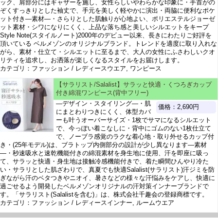
ック、肩部分にはギャザーを施し、女性らしいやわらかな印象に・手首がの
ぞくすっきりとした袖丈で、手元を美しく軽やかに演出・両脇に便利なポケ
ット付き―素材―・さらりとした肌触りが心地よい、ポリエステルジョーゼ
ット素材・シワになりにくく、上品な落ち感と美しいシルエットをキープ
Style Note(スタイルノート)2000年のデビュー以来、長きにわたりご好評を
頂いている ベルメゾンのオリジナルブランド。トレンドを適度に取り入れな
がら、素材・仕立て・シルエットに至るまで、大人の女性にふさわしいクオ
リティを追求し、お洒落が楽しくなるスタイルをお届けします。
カテゴリ：ファッション / レディースウエア, ワンピース
【サラリスト/Salalist】サラッと快適・くつろぎカップ
付き綿混ワンピース(背中フリー)
―デザイン・スタイリング―・肌
価格：2,690円
にまとわりつきにくく、体型カバ
ーも叶うオーバーサイズ・1枚でサマになるシルエット
で、今っぽい着こなしに・背中にゴムのない1枚仕立て
で、ノーブラ感覚のラクな着心地・取り外せるカップ付
き・(25年モデル)は、ブラトップ内側部分の設計が少し異なります―素材
―・秒速吸水と速乾機能付きの綿混素材を身生地に使用、汗を即座に吸っ
て、サラッと快適・身生地は接触冷感機能付きで、着た瞬間ひんやり冷た
い・サラリとした肌ざわりで、真夏でも快適Salalist(サラリスト)汗ジミを防
ぎながら汗のベタつきやニオイ、暑さなどの様々な汗悩みをケアし、快適に
過ごせるよう開発したベルメゾンオリジナルの汗対策インナーブランドで
す。「サラリスト(Salalistを含む)」は、株式会社千趣会の登録商標です。
カテゴリ：ファッション / レディースインナー, ルームウエア