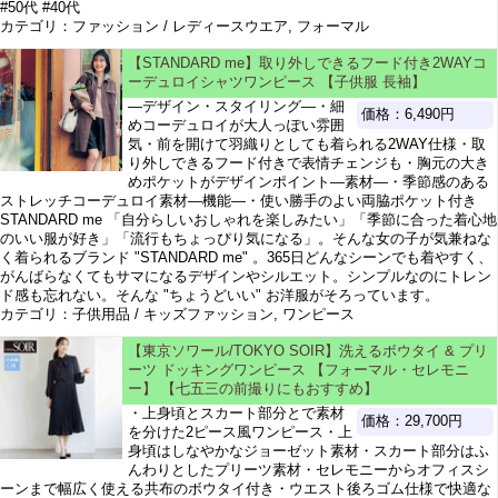
#50代 #40代
カテゴリ：ファッション / レディースウエア, フォーマル
【STANDARD me】取り外しできるフード付き2WAYコ
ーデュロイシャツワンピース 【子供服 長袖】
―デザイン・スタイリング―・細
価格：6,490円
めコーデュロイが大人っぽい雰囲
気・前を開けて羽織りとしても着られる2WAY仕様・取
り外しできるフード付きで表情チェンジも・胸元の大き
めポケットがデザインポイント―素材―・季節感のある
ストレッチコーデュロイ素材―機能―・使い勝手のよい両脇ポケット付き
STANDARD me 「自分らしいおしゃれを楽しみたい」「季節に合った着心地
のいい服が好き」「流行もちょっぴり気になる」。そんな女の子が気兼ねな
く着られるブランド "STANDARD me" 。365日どんなシーンでも着やすく、
がんばらなくてもサマになるデザインやシルエット。シンプルなのにトレン
ド感も忘れない。そんな "ちょうどいい" お洋服がそろっています。
カテゴリ：子供用品 / キッズファッション, ワンピース
【東京ソワール/TOKYO SOIR】洗えるボウタイ & プリ
ーツ ドッキングワンピース 【フォーマル・セレモニ
ー】 【七五三の前撮りにもおすすめ】
・上身頃とスカート部分とで素材
価格：29,700円
を分けた2ピース風ワンピース・上
身頃はしなやかなジョーゼット素材・スカート部分はふ
んわりとしたプリーツ素材・セレモニーからオフィスシ
ーンまで幅広く使える共布のボウタイ付き・ウエスト後ろゴム仕様で快適な