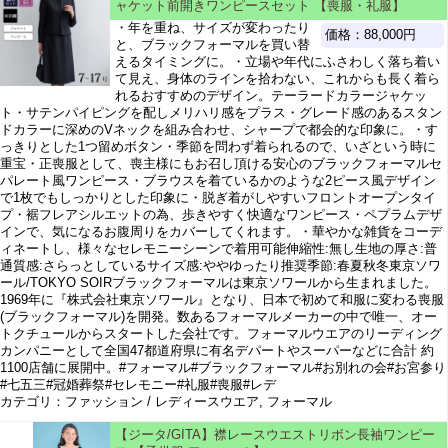
ャケット前開きワンピースセット 【喪服・礼服】
・年を重ね、サイズが変わったり
価格：88,000円
と、ブラックフォーマルを買い替
えるタイミングに。・立場や年代にふさわしく落ち着い
て見え、身体のラインを拾わない、これからも長く着ら
れるおすすめのデザイン。テーラードカラージャケッ
ト・サテンパイピングを配しメリハリ感をプラス・グレード感のあるスタン
ドカラーに深めのVネックを組み合わせ、シャープで都会的な印象に。・す
っきりとした1つ留めボタン・季節を問わず着られるので、いざという時に
重宝・正喪服として、喪主様にもお召し頂ける安心のブラックフォーマルセ
パレート風ワンピース・ブラウスを着ているかのような2ピース風デザイン
で1枚でもしっかりとした印象に・脱ぎ着がしやすいフロントオープンタイ
プ・裾フレアシルエットの為、歩きやすく快適なワンピース・ペプラムデザ
インで、気になるお腹周りをカバーしてくれます。・華やかな雑貨をコーデ
ィネートし、様々なセレモニーシーンで着用可能伸縮性:無し生地の厚さ:普
通質感:さらっとしているサイズ感:ややゆったり推奨季節:春夏秋冬東京ソワ
ール/TOKYO SOIRブラックフォーマルは東京ソワールから生まれました。
1969年に『株式会社東京ソワール』となり、日本で初めて和服に変わる喪服
(ブラックフォーマル)を開発。数あるフォーマルメーカーの中で唯一、オー
トクチュールからスタートした会社です。フォーマルウエアのリーディング
カンパニーとして全国47都道府県に有名デパートやスーパーなどに合計 約
1100店舗に展開中。#フォーマル#ブラックフォーマル#お別れの会#お宮参り
#七五三#冠婚葬祭#セレモニー#礼服#喪服#レデ
カテゴリ：ファッション / レディースウエア, フォーマル
【ジータ/GITA】襟レースウエストリボン長袖ワンピー