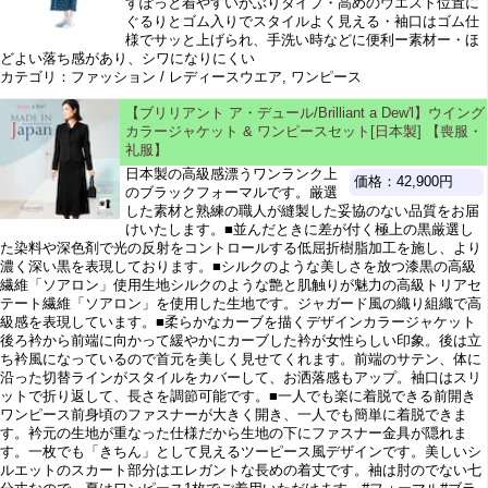
すぽっと着やすいかぶりタイプ・高めのウエスト位置に
ぐるりとゴム入りでスタイルよく見える・袖口はゴム仕
様でサッと上げられ、手洗い時などに便利ー素材ー・ほ
どよい落ち感があり、シワになりにくい
カテゴリ：ファッション / レディースウエア, ワンピース
【ブリリアント ア・デュール/Brilliant a Dew'l】ウイング
カラージャケット & ワンピースセット[日本製] 【喪服・
礼服】
日本製の高級感漂うワンランク上
価格：42,900円
のブラックフォーマルです。厳選
した素材と熟練の職人が縫製した妥協のない品質をお届
けいたします。■並んだときに差が付く極上の黒厳選し
た染料や深色剤で光の反射をコントロールする低屈折樹脂加工を施し、より
濃く深い黒を表現しております。■シルクのような美しさを放つ漆黒の高級
繊維「ソアロン」使用生地シルクのような艶と肌触りが魅力の高級トリアセ
テート繊維「ソアロン」を使用した生地です。ジャガード風の織り組織で高
級感を表現しています。■柔らかなカーブを描くデザインカラージャケット
後ろ衿から前端に向かって緩やかにカーブした衿が女性らしい印象。後は立
ち衿風になっているので首元を美しく見せてくれます。前端のサテン、体に
沿った切替ラインがスタイルをカバーして、お洒落感もアップ。袖口はスリ
ットで折り返して、長さを調節可能です。■一人でも楽に着脱できる前開き
ワンピース前身頃のファスナーが大きく開き、一人でも簡単に着脱できま
す。衿元の生地が重なった仕様だから生地の下にファスナー金具が隠れま
す。一枚でも「きちん」として見えるツーピース風デザインです。美しいシ
ルエットのスカート部分はエレガントな長めの着丈です。袖は肘のでない七