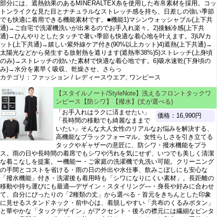
部分には、遮熱効果のあるMINERALTEX糸を使用した布帛素材を採用。コッ
トンライクな見た目とナチュラルなストレッチ感を持ち、日差しの強い季節
でも快適に着用できる機能素材です。■機能1)マシンウォッシャブル(上下共
通)→ご自宅で洗濯機洗いが出来るのでお手入れ楽々。2)接触冷感(上下共
通)→ひんやりとしたタッチで暑い季節も快適な着心地を叶えます。3)UVカ
ット(上下共通)→嬉しい紫外線ケア付き(90%以上カット)4)遮熱(上下共通)→
太陽光などから発生する放射熱を遮ります(遮熱率38%)5)ストレッチ(上身頃
のみ)→ストレッチの効いた素材で快適な着心地です。6)吸水速乾(下身頃の
み)→水分を素早く吸収、乾燥させ、さらっ
カテゴリ：ファッション / レディースウエア, ワンピース
【スタイルノート/StyleNote】洗えるフロントタックワ
ンピース【防シワ】【撥水】(丈が選べる)
「お手入れはラクに済ませたい」
価格：16,990円
「長時間の移動でも綺麗なままで
いたい」そんな大人女性のリアルなお悩みを解決する、
高機能なブラックフォーマル。女性らしさを引き立てる
タックやギャザーの意匠に、防シワ・撥水機能をプラ
ス。雨の日や長時間の着席でもシワや汚れを気にせず、いつでも美しく清潔
な着こなしを提案。ー機能ー・ご家庭の洗濯機で丸洗い可能。クリーニング
の手間とコストを省ける・雨の日の外出や水仕事、飲みこぼしにも安心な
「撥水機能」付き・洗濯後も着用時も「シワになりにくい素材」。長距離の
移動や持ち運びにも最適―デザイン・スタイリング―・身長や好みに合わせ
て、自分にぴったりの「2種類の丈」から選べる・首元をきちんとした印象
に見せるスタンドネック・前中心は、着脱しやすい「共布のくるみボタン」
と華やかな「タックデザイン」がアクセント・後ろの襟元には繊細なピンタ