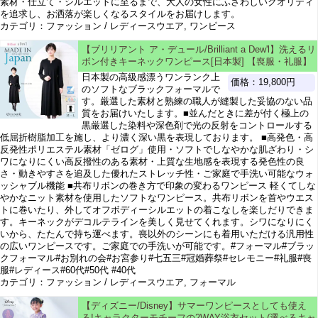
素材・仕立て・シルエットに至るまで、大人の女性にふさわしいクオリティ
を追求し、お洒落が楽しくなるスタイルをお届けします。
カテゴリ：ファッション / レディースウエア, ワンピース
【ブリリアント ア・デュール/Brilliant a Dew'l】洗えるリ
ボン付きキーネックワンピース[日本製] 【喪服・礼服】
日本製の高級感漂うワンランク上
価格：19,800円
のソフトなブラックフォーマルで
す。厳選した素材と熟練の職人が縫製した妥協のない品
質をお届けいたします。■並んだときに差が付く極上の
黒厳選した染料や深色剤で光の反射をコントロールする
低屈折樹脂加工を施し、より濃く深い黒を表現しております。 ■高発色・高
反発性ポリエステル素材「ゼログ」使用・ソフトでしなやかな肌ざわり・シ
ワになりにくい高反撥性のある素材・上質な生地感を表現する発色性の良
さ・動きやすさを追及した優れたストレッチ性・ご家庭で手洗い可能なウォ
ッシャブル機能 ■共布リボンの巻き方で印象の変わるワンピース 軽くてしな
やかなニット素材を使用したソフトなワンピース。共布リボンを首やウエス
トに巻いたり、外してオフボディーシルエットの着こなしを楽しだりできま
す。キーネックがデコルテラインを美しく見せてくれます。シワになりにく
いから、たたんで持ち運べます。喪以外のシーンにも着用いただける汎用性
の広いワンピースです。ご家庭での手洗いが可能です。#フォーマル#ブラッ
クフォーマル#お別れの会#お宮参り#七五三#冠婚葬祭#セレモニー#礼服#喪
服#レディース#60代#50代 #40代
カテゴリ：ファッション / レディースウエア, フォーマル
【ディズニー/Disney】サマーワンピースとしても使え
る!キャラクターモチーフの2WAY浴衣セット(選べるキャ