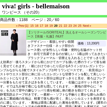
viva! girls - bellemaison
ワンピース （その20）
商品件数：1188 ページ：20／60
« Prev
[1]
15
16
17
18
19
20
21
22
23
24
25
Next »
【ソリテール/SORITEAL】洗えるオールシーズンワンピ
ース【喪服・礼服】/NUIT
―デザイン―・着脱しやすい前開
価格：13,200円
きファスナー仕様・ネック部分の
レース使いが女性らしい印象・便利な右脇ポケット付
き・自宅で洗濯できるのが嬉しい・1着は持っておきたい
ブラックフォーマル・切替えを入れることですっきり見
え効果が・後ろスタンドから前にかけてカーブを描いた襟のラインで首を細
く見せてくれます。・裾にかけてゆったり広がるAラインがエレガントでシ
ンプルながらも1枚でスタイルアップが叶うワンピースです。・前見頃はバ
ストやウエスト部分に体に沿ったエレガントな切替ラインを配して美しいシ
ルエットになります。・スカート部分は前はすっきりと見せ、後ろはフレア
ー分量をもたせて足さばきを良くしています。・右脇にはポケット付きで
す。そでは九分袖で着になる肘も隠してくれます。・裏地の背中心に「キ
セ」を入れて背中の嫌なツッパリ感を軽減し体の動きを助けてくれます。・
静電気防止テープ付きです。―素材―・ソフトな手触りと豊かな膨らみ感の
ある二重組織の生地は、軽量で落ち感が良く、美しいシルエットを表現する
のに適しています。・裏地は環境に配慮した裏地を使用しています。(通常の
染色工程がないことで水の使用量が少ない等、環境に配慮した素材です。)ポ