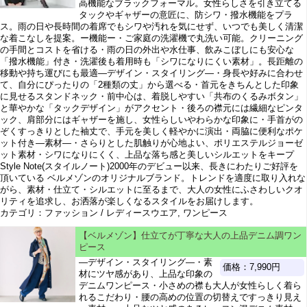
高機能なブラックフォーマル。女性らしさを引き立てる
タックやギャザーの意匠に、防シワ・撥水機能をプラ
ス。雨の日や長時間の着席でもシワや汚れを気にせず、いつでも美しく清潔
な着こなしを提案。ー機能ー・ご家庭の洗濯機で丸洗い可能。クリーニング
の手間とコストを省ける・雨の日の外出や水仕事、飲みこぼしにも安心な
「撥水機能」付き・洗濯後も着用時も「シワになりにくい素材」。長距離の
移動や持ち運びにも最適―デザイン・スタイリング―・身長や好みに合わせ
て、自分にぴったりの「2種類の丈」から選べる・首元をきちんとした印象
に見せるスタンドネック・前中心は、着脱しやすい「共布のくるみボタン」
と華やかな「タックデザイン」がアクセント・後ろの襟元には繊細なピンタ
ック、肩部分にはギャザーを施し、女性らしいやわらかな印象に・手首がの
ぞくすっきりとした袖丈で、手元を美しく軽やかに演出・両脇に便利なポケ
ット付き―素材―・さらりとした肌触りが心地よい、ポリエステルジョーゼ
ット素材・シワになりにくく、上品な落ち感と美しいシルエットをキープ
Style Note(スタイルノート)2000年のデビュー以来、長きにわたりご好評を
頂いている ベルメゾンのオリジナルブランド。トレンドを適度に取り入れな
がら、素材・仕立て・シルエットに至るまで、大人の女性にふさわしいクオ
リティを追求し、お洒落が楽しくなるスタイルをお届けします。
カテゴリ：ファッション / レディースウエア, ワンピース
【ベルメゾン】仕立てが丁寧な大人の上品デニム調ワン
ピース
―デザイン・スタイリング―・素
価格：7,990円
材にツヤ感があり、上品な印象の
デニムワンピース・小さめの襟も大人が女性らしく着ら
れるこだわり・腰の高めの位置の切替えですっきり見え