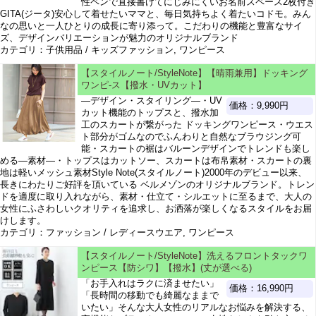
性ペンで直接書けてにじみにくいお名前スペース2枚付き
GITA(ジータ)安心して着せたいママと、毎日気持ちよく着たいコドモ。みん
なの思いと一人ひとりの成長に寄り添って。こだわりの機能と豊富なサイ
ズ、デザインバリエーションが魅力のオリジナルブランド
カテゴリ：子供用品 / キッズファッション, ワンピース
【スタイルノート/StyleNote】【晴雨兼用】ドッキング
ワンピ-ス【撥水・UVカット】
―デザイン・スタイリング―・UV
価格：9,990円
カット機能のトップスと、撥水加
工のスカートが繋がった ドッキングワンピース・ウエス
ト部分がゴムなのでふんわりと自然なブラウジング可
能・スカートの裾はバルーンデザインでトレンドも楽し
める―素材―・トップスはカットソー、スカートは布帛素材・スカートの裏
地は軽いメッシュ素材Style Note(スタイルノート)2000年のデビュー以来、
長きにわたりご好評を頂いている ベルメゾンのオリジナルブランド。トレン
ドを適度に取り入れながら、素材・仕立て・シルエットに至るまで、大人の
女性にふさわしいクオリティを追求し、お洒落が楽しくなるスタイルをお届
けします。
カテゴリ：ファッション / レディースウエア, ワンピース
【スタイルノート/StyleNote】洗えるフロントタックワ
ンピース【防シワ】【撥水】(丈が選べる)
「お手入れはラクに済ませたい」
価格：16,990円
「長時間の移動でも綺麗なままで
いたい」そんな大人女性のリアルなお悩みを解決する、