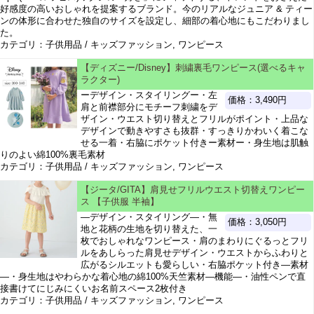
好感度の高いおしゃれを提案するブランド。今のリアルなジュニア & ティー
ンの体形に合わせた独自のサイズを設定し、細部の着心地にもこだわりまし
た。
カテゴリ：子供用品 / キッズファッション, ワンピース
【ディズニー/Disney】刺繍裏毛ワンピース(選べるキャ
ラクター)
ーデザイン・スタイリングー・左
価格：3,490円
肩と前襟部分にモチーフ刺繍をデ
ザイン・ウエスト切り替えとフリルがポイント・上品な
デザインで動きやすさも抜群・すっきりかわいく着こな
せる一着・右脇にポケット付きー素材ー・身生地は肌触
りのよい綿100%裏毛素材
カテゴリ：子供用品 / キッズファッション, ワンピース
【ジータ/GITA】肩見せフリルウエスト切替えワンピー
ス 【子供服 半袖】
―デザイン・スタイリング―・無
価格：3,050円
地と花柄の生地を切り替えた、一
枚でおしゃれなワンピース・肩のまわりにぐるっとフリ
ルをあしらった肩見せデザイン・ウエストからふわりと
広がるシルエットも愛らしい・右脇ポケット付き―素材
―・身生地はやわらかな着心地の綿100%天竺素材―機能―・油性ペンで直
接書けてにじみにくいお名前スペース2枚付き
カテゴリ：子供用品 / キッズファッション, ワンピース