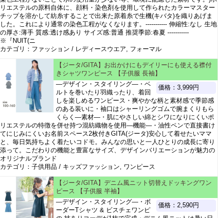
リエステルの原料自体に、顔料・染色剤を使用して作られたカラーマスター
チップを溶かして紡糸することで出来た原着糸で生機(キバタ)を織りあげま
した。これにより通常の染色工程がなくなります。----------- 伸縮性:なし 生地
の厚さ:薄手 質感:透け感あり サイズ感:普通 推奨季節:春夏 -----------
※『NUIT(ニ
カテゴリ：ファッション / レディースウエア, フォーマル
【ジータ/GITA】お出かけにもデイリーにも使える襟付
きシャツワンピース 【子供服 長袖】
―デザイン・スタイリング―・ベ
価格：3,999円
ルトを巻いたり羽織ったり、着回
しを楽しめるワンピース・爽やかな柄と素材感で季節感
のある装いに・袖口はシャーリングゴムで腕まくりもら
くらく―素材―・肌にやさしい綿とシワになりにくいポ
リエステルの特徴を併せ持つ混紡織物を使用―機能―・油性ペンで直接書け
てにじみにくいお名前スペース2枚付きGITA(ジータ)安心して着せたいママ
と、毎日気持ちよく着たいコドモ。みんなの思いと一人ひとりの成長に寄り
添って。こだわりの機能と豊富なサイズ、デザインバリエーションが魅力の
オリジナルブランド
カテゴリ：子供用品 / キッズファッション, ワンピース
【ジータ/GITA】デニム風ニット切替えドッキングワン
ピース 【子供服 半袖】
―デザイン・スタイリング―・ボ
価格：2,590円
ーダーTシャツ & ビスチェワンピ