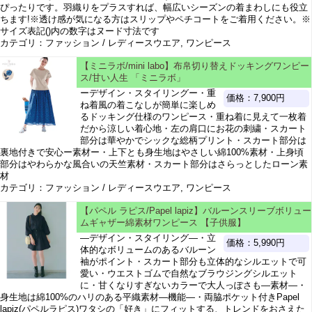
ぴったりです。羽織りをプラスすれば、幅広いシーズンの着まわしにも役立
ちます!※透け感が気になる方はスリップやペチコートをご着用ください。※
サイズ表記()内の数字はヌード寸法です
カテゴリ：ファッション / レディースウエア, ワンピース
【ミニラボ/mini labo】布帛切り替えドッキングワンピー
ス/甘い人生 「ミニラボ」
ーデザイン・スタイリングー・重
価格：7,900円
ね着風の着こなしが簡単に楽しめ
るドッキング仕様のワンピース・重ね着に見えて一枚着
だから涼しい着心地・左の肩口にお花の刺繍・スカート
部分は華やかでシックな総柄プリント・スカート部分は
裏地付きで安心ー素材ー・上下とも身生地はやさしい綿100%素材・上身頃
部分はやわらかな風合いの天竺素材・スカート部分はさらっとしたローン素
材
カテゴリ：ファッション / レディースウエア, ワンピース
【パペル ラピス/Papel lapiz】バルーンスリーブボリュー
ムギャザー綿素材ワンピース 【子供服】
―デザイン・スタイリング―・立
価格：5,990円
体的なボリュームのあるバルーン
袖がポイント・スカート部分も立体的なシルエットで可
愛い・ウエストゴムで自然なブラウジングシルエット
に・甘くなりすぎないカラーで大人っぽさも―素材―・
身生地は綿100%のハリのある平織素材―機能―・両脇ポケット付きPapel
lapiz(パペルラピス)ワタシの「好き」にフィットする、トレンドをおさえた