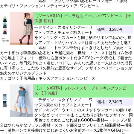
―素材―・上品なツヤ感のあるレーヨン混デニム素材
カテゴリ：ファッション / レディースウエア, ワンピース
【ジータ/GITA】ビエラ起毛ドッキングワンピース 【子
供服 長袖】
―デザイン・スタイリング―・リ
価格：3,298円
ブトップスとチェック柄スカート
をドッキング・スカートと同じ柄のリボンでおめかし度
もアップ・上品なハイネックは首元のあたたかさも魅力
―素材―・トップス部分はすっきりとしたリブ素材・ス
カート部分は季節感のあるビエラ起毛素材―機能―・ウエストは総ゴム仕様
で心地よくフィット・便利な右脇ポケット付きGITA(ジータ)安心して着せた
いママと、毎日気持ちよく着たいコドモ。みんなの思いと一人ひとりの成長
に寄り添って。こだわりの機能と豊富なサイズ、デザインバリエーションが
魅力のオリジナルブランド
カテゴリ：子供用品 / キッズファッション, ワンピース
【ジータ/GITA】フレンチスリーブドッキングワンピー
ス 【子供服】
―デザイン・スタイリング―・ワ
価格：2,740円
ッフル素材のトップスとスカート
がドッキング・ウエストのスリットやスカートの飾りボ
タンなど ディテールまでこだわりが効いたデザイン・同
系色でまとめたこなれ感もGOOD―素材―・トップス部
分はやわらかなワッフル素材・スカート部分はサラリとした綿混素材―機能
―・油性ペンで直接書けてにじみにくいお名前スペース2枚付きGITA(ジー