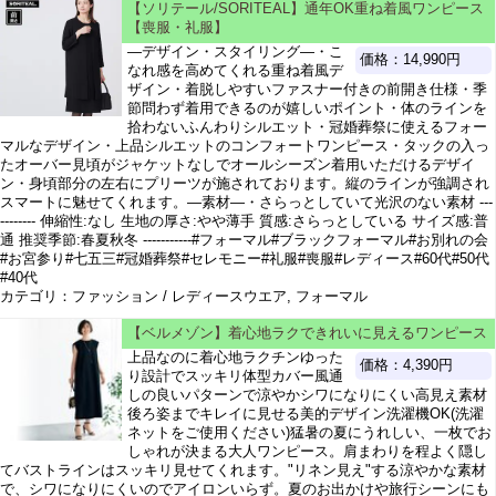
【ソリテール/SORITEAL】通年OK重ね着風ワンピース
【喪服・礼服】
―デザイン・スタイリング―・こ
価格：14,990円
なれ感を高めてくれる重ね着風デ
ザイン・着脱しやすいファスナー付きの前開き仕様・季
節問わず着用できるのが嬉しいポイント・体のラインを
拾わないふんわりシルエット・冠婚葬祭に使えるフォー
マルなデザイン・上品シルエットのコンフォートワンピース・タックの入っ
たオーバー見頃がジャケットなしでオールシーズン着用いただけるデザイ
ン・身頃部分の左右にプリーツが施されております。縦のラインが強調され
スマートに魅せてくれます。―素材―・さらっとしていて光沢のない素材 ---
-------- 伸縮性:なし 生地の厚さ:やや薄手 質感:さらっとしている サイズ感:普
通 推奨季節:春夏秋冬 -----------#フォーマル#ブラックフォーマル#お別れの会
#お宮参り#七五三#冠婚葬祭#セレモニー#礼服#喪服#レディース#60代#50代
#40代
カテゴリ：ファッション / レディースウエア, フォーマル
【ベルメゾン】着心地ラクできれいに見えるワンピース
上品なのに着心地ラクチンゆった
価格：4,390円
り設計でスッキリ体型カバー風通
しの良いパターンで涼やかシワになりにくい高見え素材
後ろ姿までキレイに見せる美的デザイン洗濯機OK(洗濯
ネットをご使用ください)猛暑の夏にうれしい、一枚でお
しゃれが決まる大人ワンピース。肩まわりを程よく隠し
てバストラインはスッキリ見せてくれます。"リネン見え"する涼やかな素材
で、シワになりにくいのでアイロンいらず。夏のお出かけや旅行シーンにも