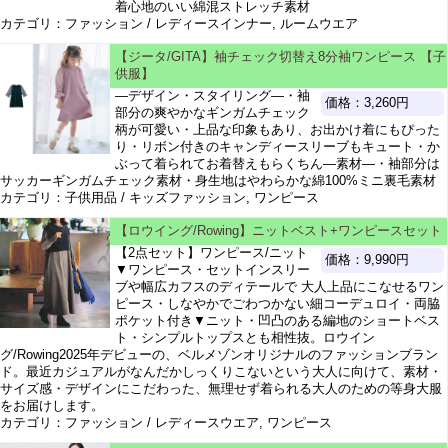
着心地のいい綿混ストレッチ素材
カテゴリ：ファッション / レディースインナー, ルームウエア
【ジータ/GITA】袖チェック切替え8分袖ワンピース 【子
供服】
―デザイン・スタイリング―・袖
価格：3,260円
部分の爽やかなギンガムチェック
柄が可愛い・上品な印象もあり、お出かけ着にもぴった
り・リボン付きのキャンディースリーブもキュート・か
ぶって着られてお着替えもらくちん―素材―・袖部分は
サッカーギンガムチェック素材・身生地はやわらかな綿100%ミニ裏毛素材
カテゴリ：子供用品 / キッズファッション, ワンピース
【ロウイング/Rowing】ニットベスト+ワンピースセット
【2点セット】ワンピース/ニット
価格：9,990円
▼ワンピース・セットインスリー
ブや幅広カフスのディテールで 大人上品にこなせるワン
ピース・しなやかでごわつかない細コーデュロイ・両脇
ポケット付き▼ニット・凹凸のある編地のショートベス
ト・シンプルトップスとも相性抜。ロウイン
グ/Rowing2025年デビューの、ベルメゾンオリジナルのファッションブラン
ド。最近カジュアルがなんだかしっくりこないという大人に向けて、素材・
サイズ感・デザインにこだわった、無理せず着られる大人のための等身大服
をお届けします。
カテゴリ：ファッション / レディースウエア, ワンピース