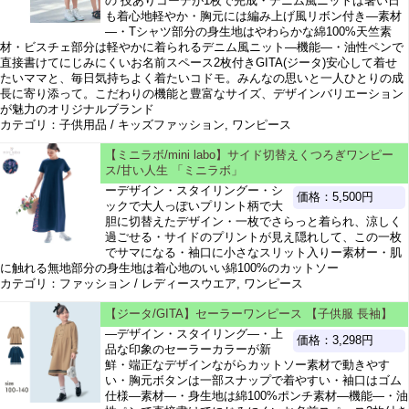
の 技ありコーデが1枚で完成・デニム風ニットは暑い日
も着心地軽やか・胸元には編み上げ風リボン付き―素材
―・Tシャツ部分の身生地はやわらかな綿100%天竺素
材・ビスチェ部分は軽やかに着られるデニム風ニット―機能―・油性ペンで
直接書けてにじみにくいお名前スペース2枚付きGITA(ジータ)安心して着せ
たいママと、毎日気持ちよく着たいコドモ。みんなの思いと一人ひとりの成
長に寄り添って。こだわりの機能と豊富なサイズ、デザインバリエーション
が魅力のオリジナルブランド
カテゴリ：子供用品 / キッズファッション, ワンピース
【ミニラボ/mini labo】サイド切替えくつろぎワンピー
ス/甘い人生 「ミニラボ」
ーデザイン・スタイリングー・シ
価格：5,500円
ックで大人っぽいプリント柄で大
胆に切替えたデザイン・一枚でさらっと着られ、涼しく
過ごせる・サイドのプリントが見え隠れして、この一枚
でサマになる・袖口に小さなスリット入りー素材ー・肌
に触れる無地部分の身生地は着心地のいい綿100%のカットソー
カテゴリ：ファッション / レディースウエア, ワンピース
【ジータ/GITA】セーラーワンピース 【子供服 長袖】
―デザイン・スタイリング―・上
価格：3,298円
品な印象のセーラーカラーが新
鮮・端正なデザインながらカットソー素材で動きやす
い・胸元ボタンは一部スナップで着やすい・袖口はゴム
仕様―素材―・身生地は綿100%ポンチ素材―機能―・油