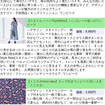
タ)安心して着せたいママと、毎日気持ちよく着たいコドモ。みんなの思いと
一人ひとりの成長に寄り添って。こだわりの機能と豊富なサイズ、デザイン
バリエーションが魅力のオリジナルブランド
カテゴリ：子供用品 / キッズファッション, ワンピース
【スタイルノート/StyleNote】ハシゴレース使いのワン
ピース
―デザイン・スタイリング―・袖
価格：9,990円
口にハシゴレースをあしらった軽
やかなワンピース・胸元のタックとガラス調ボタンが上
品なアクセントに・背中にはギャザーを寄せて後ろ姿の
のっぺり見えを回避・体のラインを拾いにくく、すっき
り見せるゆったりシルエット・ゆとりのある袖口が風の通り道を作って涼し
い着心地を約束―素材―・微かに光沢のあるやわらかな素材・薄手の素材
Style Note(スタイルノート)2000年のデビュー以来、長きにわたりご好評を
頂いている ベルメゾンのオリジナルブランド。トレンドを適度に取り入れな
がら、素材・仕立て・シルエットに至るまで、大人の女性にふさわしいクオ
リティを追求し、お洒落が楽しくなるスタイルをお届けします。
カテゴリ：ファッション / レディースウエア, ワンピース
【ミニラボ/mini labo】カップ付きワンピース/甘い人生
「ミニラボ」
ーデザイン・スタイリングー・カ
価格：3,900円
ップ付きなので一枚で着られ、涼
しい着心地・カップ下のアンダー部分はゴムがない仕様
で楽ちん・締め付け感がなく、ゆったり快適ー素材ー・