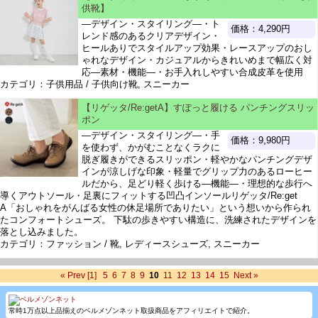
供靴】
―デザイン・スタイリング―・ト
価格：4,290円
レンド感のあるクリアデザイン・
ヒールありでスタイルアップ効果・レースアップのおし
ゃれなデザイン・カジュアルからきれいめまで幅広く対
応―素材・機能―・お手入れしやすい合成皮革を使用
カテゴリ：子供用品 / 子供向け靴, スニーカー
【リゲッタ/Re:getA】すぽっと履ける パンチングスリッ
ポン
―デザイン・スタイリング―・手
価格：9,980円
を使わず、かがむことなくラクに
脱ぎ履きができるスリッポン・軽やかなパンチングデザ
インが涼しげな印象・軽量でグリップ力のあるローヒー
ルだから、足どり軽く歩ける―機能―・理想的な歩行へ
導くアウトソール・足裏にフィットする凹凸インソールリゲッタ/Re:get
A「おしゃれをがんばる女性の休足場所でありたい」という想いから作られ
たコンフォートシューズ。 下駄の歩きやすい構造に、洗練されたデザインを
落とし込みました。
カテゴリ：ファッション / 靴, レディースシューズ, スニーカー
« Prev
[1]
5
6
7
8
9
10
11
12
13
14
15
Next »
常時1万点以上品揃えのベルメゾンネット取扱商品をアフィリエイトで紹介。