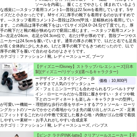
ソールを内蔵し、履くことでやさしく 揉まれているよう
な感覚に―スタッフ着用コメント1―普段は22.5cmを着用しています。Sサ
イズだと小さかったです。Mサイズに厚手の靴下を着用するのがおすすめで
す。―スタッフ着用コメント2―普段は23cm(甲浅・足幅狭め)を着用してい
ます。この商品は薄手の靴下をはいてLサイズ(24.0~24.5)で丁度でした。厚
手の靴下だと靴の幅が狭めなので窮屈に感じます。―スタッフ着用コメント
3―左足が24cm、右足が24.3cm位で、右だけ甲が厚めです。普段ブーツやス
ニーカーは24.5cmを履いています。通常の厚さの靴下で、LLだと右でも足長
が長く全体的に少し大きめ。Lだと薄手の靴下でもきつめだったので、LLで
厚手の靴下を履いて合わせるのがよさそうです。
カテゴリ：ファッション / 靴, レディースシューズ, ブーツ
【ディズニー/Disney】ストラップバレエシューズ[日本
製](ディズニー/リゲッタ)(選べるキャラクター)
ーデザイン・スタイリングー・歩
価格：10,800円
きやすさで人気のリゲッタシュー
ズ・フェミニンコーデにも合わせられるワンベルトデザ
イン・ローヒールだから普段に履きやすい・タイツや靴
下とのコーディネートも楽しみ・キャラクターの型押し
が可愛いー機能ー・理想的な歩行の形をサポートするアウトソール・ローリ
ングカットのソールでかかとの着地からつま先の蹴り出しがスムーズ・足裏
にフィットするこだわりの中敷で安定した履き心地・内側がゴム仕様で着脱
しやすいー素材ー・お手入れがしやすい合成皮革
カテゴリ：ファッション / 靴, レディースシューズ, パンプス
【ピンク ラテ/PINK-latte】クリアソールスニーカー【子