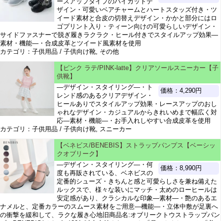
ースアップタイプのハイカットデ
ザイン・可愛いベアチャームとハートスタッズ付き・ツ
イード素材と合皮の切替えデザイン・かかと部分にはロ
ゴプリント入り・ティーン向けの可愛らしいデザイン・
サイドファスナーで脱ぎ履きラクラク・ヒール付きでスタイルアップ効果―
素材・機能―・合成皮革とツイード風素材を使用
カテゴリ：子供用品 / 子供向け靴, その他
【ピンク ラテ/PINK-latte】クリアソールスニーカー【子
供靴】
―デザイン・スタイリング―・ト
価格：4,290円
レンド感のあるクリアデザイン・
ヒールありでスタイルアップ効果・レースアップのおし
ゃれなデザイン・カジュアルからきれいめまで幅広く対
応―素材・機能―・お手入れしやすい合成皮革を使用
カテゴリ：子供用品 / 子供向け靴, スニーカー
【ベネビス/BENEBIS】ストラップパンプス【ベーシッ
クオブリーク】
―デザイン・スタイリング―・何
価格：8,990円
度も再販されている、ベネビスの
定番的シューズ・きちんと感と可愛らしさを兼ね備えた
ルックスで、様々な装いにマッチ・太めのローヒールは
安定感があり、クラシカルな印象―素材―・艶のあるエ
ナメルと、定番カラーのスムース素材をご用意―機能―・立体中敷が足裏へ
の衝撃を緩和して、ラクな履き心地旧商品名:オブリークトウストラップパン