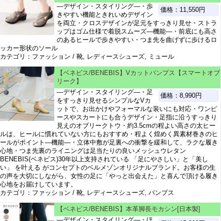
―デザイン・スタイリング―・歩
価格：11,550円
きやすい機能ときれいめデザイン
を両立・クロスデザインが足元をすっきり見せ・ストラ
ップはゴム仕様で着脱スムーズ―機能―・前底にも高さ
のあるヒールで歩きやすい・つま先を曲げずに歩けるロ
ッカー形状のソール
カテゴリ：ファッション / 靴, レディースシューズ, ミュール
【ベネビス/BENEBIS】Vカットパンプス【スマートオブ
リーク】
―デザイン・スタイリング―・足
価格：8,990円
をすっきり見せるシンプルなVカ
ットで、お出かけやフォーマルな装いにも対応・ワンピ
ースやスカートにも合うデザイン・足指に沿うすっきり
見えのオブリークトウ・約3.5cmの程よい高さの太ヒー
ルは、ヒールに慣れていない方にもおすすめ・程よく煌めく異素材巻きのヒ
ールがポイント―機能―・立体中敷が足裏への衝撃を緩和して、ラクな履き
心地・つま先裏のライニングは足当たりの良いメッシュウレタン
BENEBIS(ベネビス)30年以上支持されている 「足にやさしい」と「美し
い」 を叶える がコンセプトのベルメゾンオリジナルブランド。お客様の生
の声を大切にしながら、女性の足に「やっと出会えた」と喜んで頂ける履き
心地をお届けしています。
カテゴリ：ファッション / 靴, レディースシューズ, パンプス
【ベネビス/BENEBIS】本革脚長モカシン[日本製]
―デザイン・スタイリング―・ほ