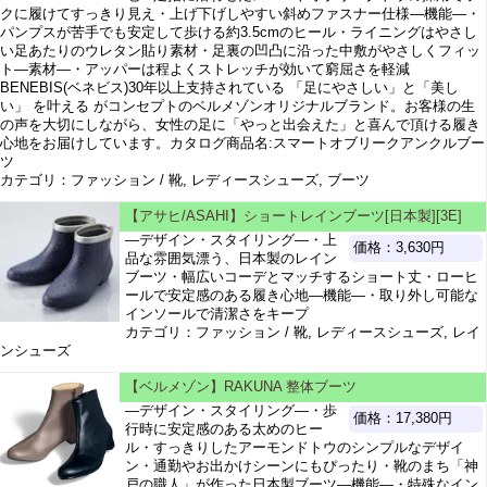
クに履けてすっきり見え・上げ下げしやすい斜めファスナー仕様―機能―・
パンプスが苦手でも安定して歩ける約3.5cmのヒール・ライニングはやさし
い足あたりのウレタン貼り素材・足裏の凹凸に沿った中敷がやさしくフィッ
ト―素材―・アッパーは程よくストレッチが効いて窮屈さを軽減
BENEBIS(ベネビス)30年以上支持されている 「足にやさしい」と「美し
い」 を叶える がコンセプトのベルメゾンオリジナルブランド。お客様の生
の声を大切にしながら、女性の足に「やっと出会えた」と喜んで頂ける履き
心地をお届けしています。カタログ商品名:スマートオブリークアンクルブー
ツ
カテゴリ：ファッション / 靴, レディースシューズ, ブーツ
【アサヒ/ASAHI】ショートレインブーツ[日本製][3E]
―デザイン・スタイリング―・上
価格：3,630円
品な雰囲気漂う、日本製のレイン
ブーツ・幅広いコーデとマッチするショート丈・ローヒ
ールで安定感のある履き心地―機能―・取り外し可能な
インソールで清潔さをキープ
カテゴリ：ファッション / 靴, レディースシューズ, レイ
ンシューズ
【ベルメゾン】RAKUNA 整体ブーツ
―デザイン・スタイリング―・歩
価格：17,380円
行時に安定感のある太めのヒー
ル・すっきりしたアーモンドトウのシンプルなデザイ
ン・通勤やお出かけシーンにもぴったり・靴のまち「神
戸の職人」が作った日本製ブーツ―機能―・特殊なイン