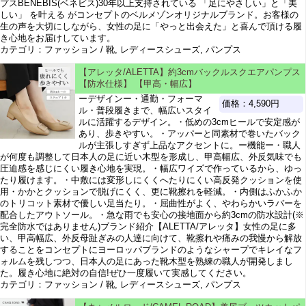
プスBENEBIS(ベネビス)30年以上支持されている 「足にやさしい」と「美
しい」 を叶える がコンセプトのベルメゾンオリジナルブランド。お客様の
生の声を大切にしながら、女性の足に「やっと出会えた」と喜んで頂ける履
き心地をお届けしています。
カテゴリ：ファッション / 靴, レディースシューズ, パンプス
【アレッタ/ALETTA】約3cmバックルスクエアパンプス
【防水仕様】 【甲高・幅広】
ーデザインー・通勤・フォーマ
価格：4,590円
ル・普段履きまで、幅広いスタイ
ルに活躍するデザイン。・低めの3cmヒールで安定感が
あり、歩きやすい。・アッパーと同素材で巻いたバック
ルが主張しすぎず上品なアクセントに。ー機能ー・職人
が何度も調整して日本人の足に近い木型を形成し、甲高幅広、外反気味でも
圧迫感を感じにくい履き心地を実現。・幅広ワイズで作っているから、ゆっ
たり履けます。・中敷には変形しにくくへたりにくい高反発クッションを使
用・かかとクッションで脱げにくく、更に靴擦れを軽減。・内側はふかふか
のトリコット素材で優しい足当たり。・屈曲性がよく、やわらかいラバーを
配合したアウトソール。・急な雨でも安心の接地面から約3cmの防水設計(※
完全防水ではありません)ブランド紹介【ALETTA/アレッタ】女性の足に多
い、甲高幅広、外反母趾ぎみの人達に向けて、靴擦れや痛みの我慢から解放
することをコンセプトにヨーロッパブランドのようなシャープでキレイなフ
ォルムを残しつつ、日本人の足にあった靴木型を熟練の職人が開発しまし
た。履き心地に絶対の自信!ぜひ一度履いて実感してください。
カテゴリ：ファッション / 靴, レディースシューズ, パンプス