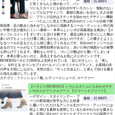
価格：15,990円
ど良くきちんと感があって、パン
ツにもスカートにも合わせやすいモカシン・無駄のない
シンプルなデザインで、素材の風合いを活かし大人仕様
に・ブラック以外はステッチを効かせたデザイン―機能
―・ぺたんこに見えて実は約2cmのインヒール仕様で脚
長効果・足の動きに合わせてしなやかに屈曲するソール・クッション性の高
い中敷で足が疲れにくい―素材―・本革らしいシボが高級感ある風合い【ス
タッフレコメンド】すいすいと歩ける靴です。最近は軽さを売りにした靴が
多いのでちょっとだけ重く感じるかもしれないのですが、この重さとよくし
なるソールが足をどんどん前に運んでくれるんです。約2cmのインソールが
あるのでヒールがなくても脚長効果があるのと、歩いた時の地面からの衝撃
も和らげてくれます。運転もしやすく、ついこの靴ばかり履いてしまいま
す。本革が柔らかいのと、高見えするのもお気に入りポイントです。
BENEBIS(ベネビス)30年以上支持されている 「足にやさしい」と「美し
い」 を叶える がコンセプトのベルメゾンオリジナルブランド。お客様の生
の声を大切にしながら、女性の足に「やっと出会えた」と喜んで頂ける履き
心地をお届けしています。
カテゴリ：ファッション / 靴, レディースシューズ, ローファー
【ベネビス/BENEBIS】いろんなボトムにも合わせやす
いやわらかアンクルブーツ 【スマートオブリーク】
―デザイン・スタイリング―・ブ
価格：10,990円
ーツの窮屈感が苦手な方にも快適
に履いていただけるアンクル丈のブーツ・アッパーには
程よく伸びる素材を使用しているためやわらかな履き心
地・足指に沿わせたスマートオブリークトウの採用でラ