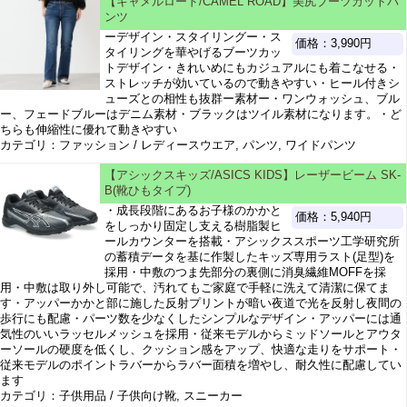
【キャメルロード/CAMEL ROAD】美尻ブーツカットパ
ンツ
ーデザイン・スタイリングー・ス
価格：3,990円
タイリングを華やげるブーツカッ
トデザイン・きれいめにもカジュアルにも着こなせる・
ストレッチが効いているので動きやすい・ヒール付きシ
ューズとの相性も抜群ー素材ー・ワンウォッシュ、ブル
ー、フェードブルーはデニム素材・ブラックはツイル素材になります。・ど
ちらも伸縮性に優れて動きやすい
カテゴリ：ファッション / レディースウエア, パンツ, ワイドパンツ
【アシックスキッズ/ASICS KIDS】レーザービーム SK-
B(靴ひもタイプ)
・成長段階にあるお子様のかかと
価格：5,940円
をしっかり固定し支える樹脂製ヒ
ールカウンターを搭載・アシックススポーツ工学研究所
の蓄積データを基に作製したキッズ専用ラスト(足型)を
採用・中敷のつま先部分の裏側に消臭繊維MOFFを採
用・中敷は取り外し可能で、汚れてもご家庭で手軽に洗えて清潔に保てま
す・アッパーかかと部に施した反射プリントが暗い夜道で光を反射し夜間の
歩行にも配慮・パーツ数を少なくしたシンプルなデザイン・アッパーには通
気性のいいラッセルメッシュを採用・従来モデルからミッドソールとアウタ
ーソールの硬度を低くし、クッション感をアップ、快適な走りをサポート・
従来モデルのポイントラバーからラバー面積を増やし、耐久性に配慮してい
ます
カテゴリ：子供用品 / 子供向け靴, スニーカー