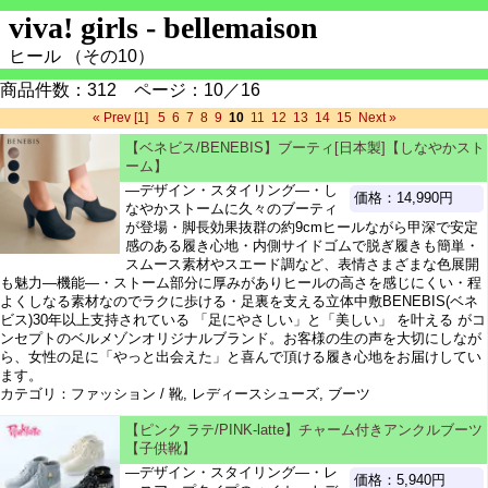
viva! girls - bellemaison
ヒール （その10）
商品件数：312 ページ：10／16
« Prev
[1]
5
6
7
8
9
10
11
12
13
14
15
Next »
【ベネビス/BENEBIS】ブーティ[日本製]【しなやかスト
ーム】
―デザイン・スタイリング―・し
価格：14,990円
なやかストームに久々のブーティ
が登場・脚長効果抜群の約9cmヒールながら甲深で安定
感のある履き心地・内側サイドゴムで脱ぎ履きも簡単・
スムース素材やスエード調など、表情さまざまな色展開
も魅力―機能―・ストーム部分に厚みがありヒールの高さを感じにくい・程
よくしなる素材なのでラクに歩ける・足裏を支える立体中敷BENEBIS(ベネ
ビス)30年以上支持されている 「足にやさしい」と「美しい」 を叶える がコ
ンセプトのベルメゾンオリジナルブランド。お客様の生の声を大切にしなが
ら、女性の足に「やっと出会えた」と喜んで頂ける履き心地をお届けしてい
ます。
カテゴリ：ファッション / 靴, レディースシューズ, ブーツ
【ピンク ラテ/PINK-latte】チャーム付きアンクルブーツ
【子供靴】
―デザイン・スタイリング―・レ
価格：5,940円