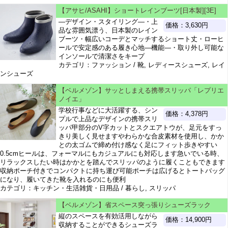
【アサヒ/ASAHI】ショートレインブーツ[日本製][3E]
―デザイン・スタイリング―・上
価格：3,630円
品な雰囲気漂う、日本製のレイン
ブーツ・幅広いコーデとマッチするショート丈・ローヒ
ールで安定感のある履き心地―機能―・取り外し可能な
インソールで清潔さをキープ
カテゴリ：ファッション / 靴, レディースシューズ, レイ
ンシューズ
【ベルメゾン】サッとしまえる携帯スリッパ「レプリエ
ノイエ」
学校行事などに大活躍する、シン
価格：4,378円
プルで上品なデザインの携帯スリ
ッパ甲部分のV字カットとスクエアトウが、足元をすっ
きり美しく見せますやわらかな合皮素材を使用し、かか
との太ゴムで締め付け感なく足にフィット歩きやすい
0.5cmヒールは、フォーマルにもカジュアルにも対応します急いでいる時、
リラックスしたい時はかかとを踏んでスリッパのように履くこともできます
収納ポーチ付きでコンパクトに持ち運び可能ポーチは広げるとトートバッグ
になり、履いてきた靴を入れるのにも便利
カテゴリ：キッチン・生活雑貨・日用品 / 暮らし, スリッパ
【ベルメゾン】省スペース突っ張りシューズラック
縦のスペースを有効活用しながら
価格：14,900円
収納することができるシューズラ