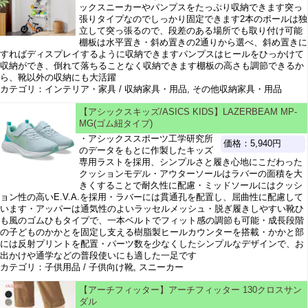
ックスニーカーやパンプスをたっぷり収納できます突っ
張りタイプなのでしっかり固定できます2本のポールは独
立して突っ張るので、段差のある場所でも取り付け可能
棚板は水平置き・斜め置きの2通りから選べ、斜め置きに
すればディスプレイするように収納できますパンプスはヒールをひっかけて
収納ができ、倒れて落ちることなく収納できます棚板の高さも調節できるか
ら、靴以外の収納にも大活躍
カテゴリ：インテリア・家具 / 収納家具・用品, その他収納家具・用品
【アシックスキッズ/ASICS KIDS】LAZERBEAM MP-
MG(ゴム紐タイプ)
・アシックススポーツ工学研究所
価格：5,940円
のデータをもとに作製したキッズ
専用ラストを採用、シンプルさと履き心地にこだわった
クッションモデル・アウターソールはラバーの面積を大
きくすることで耐久性に配慮・ミッドソールにはクッシ
ョン性の高いE.V.A.を採用・ラバーには貫通孔を配置し、屈曲性に配慮して
います・アッパーは通気性のよいラッセルメッシュ・脱ぎ履きしやすい靴ひ
も風のゴムひもタイプで、一本ベルトでフィット感の調節も可能・成長段階
の子どものかかとを固定し支える樹脂製ヒールカウンターを搭載・かかと部
には反射プリントを配置・パーツ数を少なくしたシンプルなデザインで、お
出かけや通学などの普段使いにも適した一足です
カテゴリ：子供用品 / 子供向け靴, スニーカー
【アーチフィッター】アーチフィッター 130クロスサン
ダル