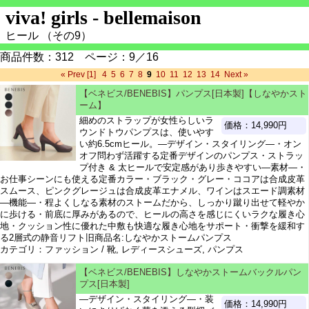
viva! girls - bellemaison
ヒール （その9）
商品件数：312 ページ：9／16
« Prev
[1]
4
5
6
7
8
9
10
11
12
13
14
Next »
【ベネビス/BENEBIS】パンプス[日本製]【しなやかスト
ーム】
細めのストラップが女性らしいラ
価格：14,990円
ウンドトウパンプスは、使いやす
い約6.5cmヒール。―デザイン・スタイリング―・オン
オフ問わず活躍する定番デザインのパンプス・ストラッ
プ付き & 太ヒールで安定感があり歩きやすい―素材―・
お仕事シーンにも使える定番カラー・ブラック・グレー・ココアは合成皮革
スムース、ピンクグレージュは合成皮革エナメル、ワインはスエード調素材
―機能―・程よくしなる素材のストームだから、しっかり蹴り出せて軽やか
に歩ける・前底に厚みがあるので、ヒールの高さを感じにくいラクな履き心
地・クッション性に優れた中敷も快適な履き心地をサポート・衝撃を緩和す
る2層式の静音リフト旧商品名:しなやかストームパンプス
カテゴリ：ファッション / 靴, レディースシューズ, パンプス
【ベネビス/BENEBIS】しなやかストームバックルパン
プス[日本製]
―デザイン・スタイリング―・装
価格：14,990円