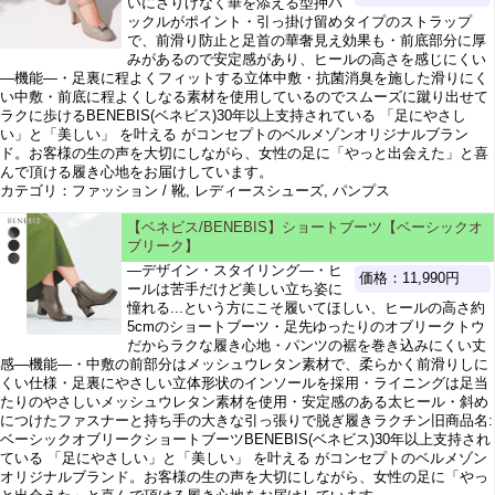
いにさりげなく華を添える型押バ
ックルがポイント・引っ掛け留めタイプのストラップ
で、前滑り防止と足首の華奢見え効果も・前底部分に厚
みがあるので安定感があり、ヒールの高さを感じにくい
―機能―・足裏に程よくフィットする立体中敷・抗菌消臭を施した滑りにく
い中敷・前底に程よくしなる素材を使用しているのでスムーズに蹴り出せて
ラクに歩けるBENEBIS(ベネビス)30年以上支持されている 「足にやさし
い」と「美しい」 を叶える がコンセプトのベルメゾンオリジナルブラン
ド。お客様の生の声を大切にしながら、女性の足に「やっと出会えた」と喜
んで頂ける履き心地をお届けしています。
カテゴリ：ファッション / 靴, レディースシューズ, パンプス
【ベネビス/BENEBIS】ショートブーツ【ベーシックオ
ブリーク】
―デザイン・スタイリング―・ヒ
価格：11,990円
ールは苦手だけど美しい立ち姿に
憧れる...という方にこそ履いてほしい、ヒールの高さ約
5cmのショートブーツ・足先ゆったりのオブリークトウ
だからラクな履き心地・パンツの裾を巻き込みにくい丈
感―機能―・中敷の前部分はメッシュウレタン素材で、柔らかく前滑りしに
くい仕様・足裏にやさしい立体形状のインソールを採用・ライニングは足当
たりのやさしいメッシュウレタン素材を使用・安定感のある太ヒール・斜め
につけたファスナーと持ち手の大きな引っ張りで脱ぎ履きラクチン旧商品名:
ベーシックオブリークショートブーツBENEBIS(ベネビス)30年以上支持され
ている 「足にやさしい」と「美しい」 を叶える がコンセプトのベルメゾン
オリジナルブランド。お客様の生の声を大切にしながら、女性の足に「やっ