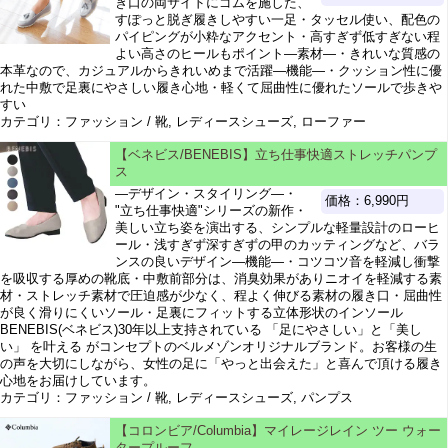
き口の両サイドにゴムを施した、
すぽっと脱ぎ履きしやすい一足・タッセル使い、配色の
パイピングが小粋なアクセント・高すぎず低すぎない程
よい高さのヒールもポイント―素材―・きれいな質感の
本革なので、カジュアルからきれいめまで活躍―機能―・クッション性に優
れた中敷で足裏にやさしい履き心地・軽くて屈曲性に優れたソールで歩きや
すい
カテゴリ：ファッション / 靴, レディースシューズ, ローファー
【ベネビス/BENEBIS】立ち仕事快適ストレッチパンプ
ス
―デザイン・スタイリング―・
価格：6,990円
"立ち仕事快適"シリーズの新作・
美しい立ち姿を演出する、シンプルな軽量設計のローヒ
ール・浅すぎず深すぎずの甲のカッティングなど、バラ
ンスの良いデザイン―機能―・コツコツ音を軽減し衝撃
を吸収する厚めの靴底・中敷前部分は、消臭効果がありニオイを軽減する素
材・ストレッチ素材で圧迫感が少なく、程よく伸びる素材の履き口・屈曲性
が良く滑りにくいソール・足裏にフィットする立体形状のインソール
BENEBIS(ベネビス)30年以上支持されている 「足にやさしい」と「美し
い」 を叶える がコンセプトのベルメゾンオリジナルブランド。お客様の生
の声を大切にしながら、女性の足に「やっと出会えた」と喜んで頂ける履き
心地をお届けしています。
カテゴリ：ファッション / 靴, レディースシューズ, パンプス
【コロンビア/Columbia】マイレージレイン ツー ウォー
タープルーフ