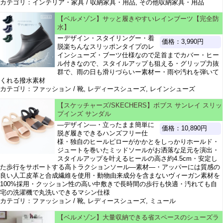
カテゴリ：インテリア・家具 / 収納家具・用品, その他収納家具・用品
【ベルメゾン】サッと履きやすいレインブーツ【完全防
水】
ーデザイン・スタイリングー・着
価格：3,990円
脱楽ちんなスリッポンタイプのレ
インシューズ・ブーツ仕様なので足首までカバー・ヒー
ル付きなので、スタイルアップも狙える・グリップ力抜
群で、雨の日も滑りづらいー素材ー・雨や汚れを弾いて
くれる撥水素材
カテゴリ：ファッション / 靴, レディースシューズ, レインシューズ
【スケッチャーズ/SKECHERS】ボブス サンレイ スリッ
プインズ サンダル
―デザイン―・立ったまま簡単に
価格：10,890円
脱ぎ履きできるハンズフリー仕
様・独自のヒールピローがかかとをしっかりホールド・
ジュートを巻いたミッドソールがお洒落な足元を演出・
スタイルアップを叶えるヒールの高さ約4.5cm・安定し
た歩行をサポートする高トラクションソール―素材―・アッパーには質感の
良い人工皮革と合成繊維を使用・動物由来成分を含まないヴィーガン素材を
100%採用・クッション性の高い中敷きで長時間の歩行も快適・汚れても自
宅の洗濯機で丸洗いできるマシン仕様
カテゴリ：ファッション / 靴, レディースシューズ, ミュール
【ベルメゾン】大量収納できる省スペースのシューズラ