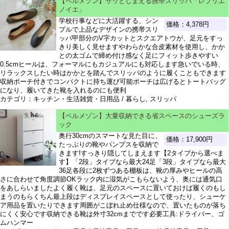
【ベルメゾン】サッとしまえる携帯スリッパ「レプリエ
ノイエ」
学校行事などに大活躍する、シン
価格：4,378円
プルで上品なデザインの携帯スリ
ッパ甲部分のV字カットとスクエアトウが、足元をすっ
きり美しく見せますやわらかな合皮素材を使用し、かか
との太ゴムで締め付け感なく足にフィット歩きやすい
0.5cmヒールは、フォーマルにもカジュアルにも対応します急いでいる時、
リラックスしたい時はかかとを踏んでスリッパのように履くこともできます
収納ポーチ付きでコンパクトに持ち運び可能ポーチは広げるとトートバッグ
になり、履いてきた靴を入れるのにも便利
カテゴリ：キッチン・生活雑貨・日用品 / 暮らし, スリッパ
【ベルメゾン】大量収納できる省スペースのシューズラ
ック
奥行30cmのスマートな見た目に、
価格：17,900円
たっぷりの靴やパンプスを収納で
きます!すっきり隠してしまえます【2タイプから選べま
す】「2段」タイプなら最大24足「3段」タイプなら最大
36足各段に2枚ずつある棚板は、靴の厚みやヒールの高
さに合わせて角度調節OKラック内に湿気がこもらないよう、奥には通気口
をあしらいましたよく履く靴は、足元のスペースに置いておけば履くのもし
まうのもらくちん最上段はディスプレイスペースとして使ったり、シューケ
ア用品を置いたりできます周囲がこぼれ止め仕様なので、置いたものが落ち
にくく安心です収納できる靴は外寸32cmまでです必要工具:ドライバー、ゴ
ムハンマー