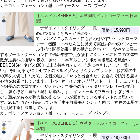
と出会えた」と喜んで頂ける履き心地をお届けしています。
カテゴリ：ファッション / 靴, レディースシューズ, ブーツ
【ベネビス/BENEBIS】本革脚長ビットローファー[日本
製]
―デザイン・スタイリング―・長
価格：15,990円
めのつま先できちんと感があっ
て、パンツにもスカートにも合わせやすいビットローフ
ァー―機能―・ぺたんこに見えて実は約2cmのインヒー
ル仕様で脚長効果・足の動きに合わせてしなやかに屈曲
するソール・クッション性の高い中敷で足が疲れにくい・ベネビスの立体中
敷が足裏への衝撃を吸収―素材―・本革らしいシボが高級感ある風合い
BENEBIS(ベネビス)30年以上支持されている 「足にやさしい」と「美し
い」 を叶える がコンセプトのベルメゾンオリジナルブランド。お客様の生
の声を大切にしながら、女性の足に「やっと出会えた」と喜んで頂ける履き
心地をお届けしています。【バイヤーイチオシ!開発ストーリー】シュッとし
た細長めの木型ですが、やわらかくて発色の良いイタリアンレザーを採用
し、履くほどに自分の足に馴染みます。インヒールでフラットすぎずラク、
少し重みがあるが弾力性のあるソールが愛されているポイントだと思いま
す。2017年春から販売している「本革脚長モカシン」と同じ、神戸の工場で
1足1足丁寧に製造しています。
カテゴリ：ファッション / 靴, レディースシューズ, パンプス
【ベネビス/BENEBIS】本革タッセル付きローファー [日
本製]
―デザイン・スタイリング―・履
価格：16,990円