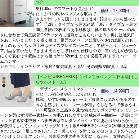
ック
奥行30cmのスマートな見た目に、
価格：17,900円
たっぷりの靴やパンプスを収納で
きます!すっきり隠してしまえます【2タイプから選べま
す】「2段」タイプなら最大24足「3段」タイプなら最大
36足各段に2枚ずつある棚板は、靴の厚みやヒールの高
さに合わせて角度調節OKラック内に湿気がこもらないよう、奥には通気口
をあしらいましたよく履く靴は、足元のスペースに置いておけば履くのもし
まうのもらくちん最上段はディスプレイスペースとして使ったり、シューケ
ア用品を置いたりできます周囲がこぼれ止め仕様なので、置いたものが落ち
にくく安心です収納できる靴は外寸32cmまでです必要工具:ドライバー、ゴ
ムハンマー
カテゴリ：インテリア・家具 / 収納家具・用品, その他収納家具・用品
【ベネビス/BENEBIS】リボンモカパンプス[日本製]【し
なやかストーム】
―デザイン・スタイリング―・ハ
価格：14,990円
イヒール初心者や久しぶりの方も
挑戦しやすい約6.5cmヒール・前底にも厚みがあるので
高さを感じにくい・ソールが程よくしなるので歩きやす
い・可愛さと上品さを兼ね備えたリボンデザインで、 シ
ーンを選ばず活躍―素材―・お手入れしやすい合成皮革―機能―・足裏にフ
ィットする立体中敷・つま先裏はウレタンメッシュで足あたりやわらか・足
が前滑りしにくいノンスリップ加工の中敷BENEBIS(ベネビス)30年以上支持
されている 「足にやさしい」と「美しい」 を叶える がコンセプトのベルメ
ゾンオリジナルブランド。お客様の生の声を大切にしながら、女性の足に