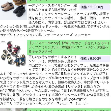
―デザイン・スタイリング―・紐
価格：11,550円
を結んだままでも脱ぎ履きしやす
い、ストレッチシューレース。・ヒールは必要な場面で
踵を倒せるカウンターレス構造。―素材・機能―・水の
侵入を防ぐ、防水仕様。(完全防水ではございません)・
クッション性を増した厚底ミッドソール。・軽量化を配慮してデザインされ
た防滑配合ラバー2分割アウトソール。
カテゴリ：ファッション / 靴, レディースシューズ, スニーカー
【ディズニー/Disney】快適で軽やか、歩きたくなるスト
ラップグミサンダル[日本製](ディズニー/リゲッタ)(選べ
るキャラクター)
正しい歩行をサポートするグミイ
価格：9,990円
ンソールは、弾力性があり足裏の
凹凸にフィットして履き心地をアップし、足裏全体を使
って支えることで歩行時の負担を軽減甲部分はクロスベ
ルトで足をしっかりホールド、ヒール高さ5.5cmでスタイルアップに◎正し
い歩行をサポートする大人気サンダルRe:get Aかかとストラップはゴム仕様
で足にフィット足のことを考えつくし、熟練の靴職人が丁寧に手作りベルト
のキャラクター型押しがかわいい夏の必需品【リゲッタ】女性たちの
休"足"場所でありたい。そんな願いを込めて日本の熟練靴職人たちが丁寧に
手作り。足裏にピッタリフィットする凹凸インソールや正しい体重移動を促
す設計など、履き心地と歩きやすさを追求し続けるRe:get A
カテゴリ：ファッション / 靴, レディースシューズ, ミュール