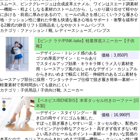
スムース、ピンクグレージュは合成皮革エナメル、ワインはスエード調素材
―機能―・程よくしなる素材のストームだから、しっかり蹴り出せて軽やか
に歩ける・前底に厚みがあるので、ヒールの高さを感じにくいラクな履き心
地・クッション性に優れた中敷も快適な履き心地をサポート・衝撃を緩和す
る2層式の静音リフト旧商品名:しなやかストームパンプス
カテゴリ：ファッション / 靴, レディースシューズ, パンプス
【ピンク ラテ/PINK-latte】軽量厚底スニーカー【子供
靴】
―デザイン―・トレンド感のある
価格：3,850円
ゴツめ厚底デザイン・ヒールあり
でスタイルアップ効果・キラキラ輝くラメ入り素材使
用・レースアップ風のおしゃれなデザイン・カジュアル
からきれいめまで幅広く対応・伸縮性のあるゴム素材を
レースアップ部分に採用・ワンタッチテープ仕様で脱ぎ履き簡単―素材―・
軽量素材で長時間歩いても疲れにくい
カテゴリ：子供用品 / 子供向け靴, スニーカー
【ベネビス/BENEBIS】本革タッセル付きローファー [日
本製]
―デザイン・スタイリング―・履
価格：16,990円
き口の両サイドにゴムを施した、
すぽっと脱ぎ履きしやすい一足・タッセル使い、配色の
パイピングが小粋なアクセント・高すぎず低すぎない程
よい高さのヒールもポイント―素材―・きれいな質感の
本革なので、カジュアルからきれいめまで活躍―機能―・クッション性に優