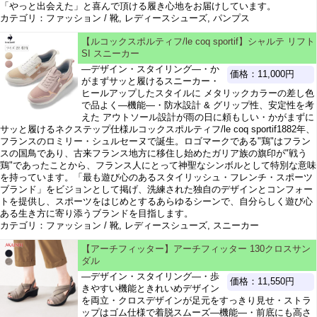
「やっと出会えた」と喜んで頂ける履き心地をお届けしています。
カテゴリ：ファッション / 靴, レディースシューズ, パンプス
【ルコックスポルティフ/le coq sportif】シャルテ リフト
SI スニーカー
―デザイン・スタイリング―・か
価格：11,000円
がまずサッと履けるスニーカー・
ヒールアップしたスタイルに メタリックカラーの差し色
で品よく―機能―・防水設計 & グリップ性、安定性を考
えた アウトソール設計が雨の日に頼もしい・かがまずに
サッと履けるネクステップ仕様ルコックスポルティフ/le coq sportif1882年、
フランスのロミリー・シュルセーヌで誕生。ロゴマークである"鶏"はフラン
スの国鳥であり、古来フランス地方に移住し始めたガリア族の旗印が"戦う
鶏"であったことから、フランス人にとって神聖なシンボルとして特別な意味
を持っています。「最も遊び心のあるスタイリッシュ・フレンチ・スポーツ
ブランド」をビジョンとして掲げ、洗練された独自のデザインとコンフォー
トを提供し、スポーツをはじめとするあらゆるシーンで、自分らしく遊び心
ある生き方に寄り添うブランドを目指します。
カテゴリ：ファッション / 靴, レディースシューズ, スニーカー
【アーチフィッター】アーチフィッター 130クロスサン
ダル
―デザイン・スタイリング―・歩
価格：11,550円
きやすい機能ときれいめデザイン
を両立・クロスデザインが足元をすっきり見せ・ストラ
ップはゴム仕様で着脱スムーズ―機能―・前底にも高さ