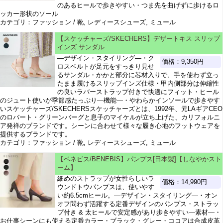
のあるヒールで歩きやすい・つま先を曲げずに歩けるロ
ッカー形状のソール
カテゴリ：ファッション / 靴, レディースシューズ, ミュール
【スケッチャーズ/SKECHERS】デザートキス スリップ
インズ サンダル
―デザイン・スタイリング―・ク
価格：9,350円
ロスベルトが足元をすっきり見せ
るサンダル・かかと部分に芯材入りで、手を使わず立っ
たまま履けるスリップインズ仕様・甲内側部分は伸縮性
の良いラバーストラップ付きで快適にフィット・ヒール
のジュート使いが季節感たっぷり―機能―・やわらかインソールで歩きやす
いスケッチャーズ/SKECHERSスケッチャーズとは、1992年、元LAギアCEO
のロバート・グリーンバーグと息子のマイケルが立ち上げた、カリフォルニ
ア発祥のブランドです。シーンに合わせて様々な履き心地のフットウェアを
提供するブランドです。
カテゴリ：ファッション / 靴, レディースシューズ, ミュール
【ベネビス/BENEBIS】パンプス[日本製]【しなやかスト
ーム】
細めのストラップが女性らしいラ
価格：14,990円
ウンドトウパンプスは、使いやす
い約6.5cmヒール。―デザイン・スタイリング―・オン
オフ問わず活躍する定番デザインのパンプス・ストラッ
プ付き & 太ヒールで安定感があり歩きやすい―素材―・
お仕事シーンにも使える定番カラー・ブラック・グレー・ココアは合成皮革