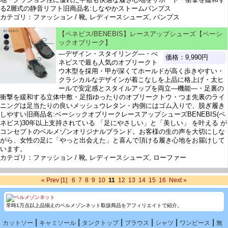
る2層式の静音リフト旧商品名:しなやかストームパンプス
カテゴリ：ファッション / 靴, レディースシューズ, パンプス
【ベネビス/BENEBIS】レースアップシューズ【ベーシ
ックオブリーク】
―デザイン・スタイリング―・べ
価格：9,990円
ネビスで最も人気のオブリークト
ウ木型を採用・甲が深くてホールドが高く歩きやすい・
クラシカルなデザインが着こなしを上品に格上げ・太ヒ
ールで安定感とスタイルアップを両立―機能―・足裏の
衝撃を緩和する立体中敷・足指ゆったりのオブリークトウ・つま先裏のライ
ニングは足当たりの良いメッシュウレタン・内側にはゴム入りで、脱ぎ履き
しやすい旧商品名:ベーシックオブリークレースアップシューズBENEBIS(ベ
ネビス)30年以上支持されている 「足にやさしい」と「美しい」 を叶える が
コンセプトのベルメゾンオリジナルブランド。お客様の生の声を大切にしな
がら、女性の足に「やっと出会えた」と喜んで頂ける履き心地をお届けして
います。
カテゴリ：ファッション / 靴, レディースシューズ, ローファー
« Prev
[1]
6
7
8
9
10
11
12
13
14
15
16
Next »
常時1万点以上品揃えのベルメゾンネット取扱商品をアフィリエイトで紹介。
|
|
|
|
|
|
カットソー
キャミソール
タンクトップ
ブラウス
シャツ
ワンピース
無