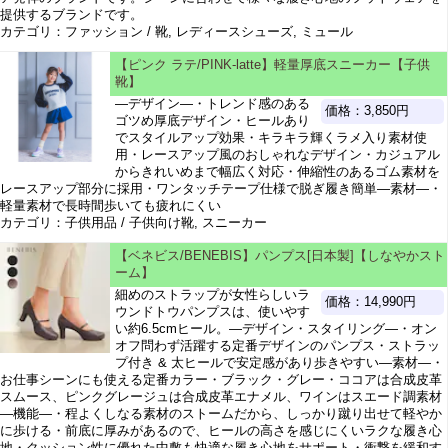
提供するブランドです。
カテゴリ：ファッション / 靴, レディースシューズ, ミュール
【ピンク ラテ/PINK-latte】軽量厚底スニーカー【子供
靴】
―デザイン―・トレンド感のある
価格：3,850円
ゴツめ厚底デザイン・ヒールあり
でスタイルアップ効果・キラキラ輝くラメ入り素材使
用・レースアップ風のおしゃれなデザイン・カジュアル
からきれいめまで幅広く対応・伸縮性のあるゴム素材を
レースアップ部分に採用・ワンタッチテープ仕様で脱ぎ履き簡単―素材―・
軽量素材で長時間歩いても疲れにくい
カテゴリ：子供用品 / 子供向け靴, スニーカー
【ベネビス/BENEBIS】パンプス[日本製]【しなやかスト
ーム】
細めのストラップが女性らしいラ
価格：14,990円
ウンドトウパンプスは、使いやす
い約6.5cmヒール。―デザイン・スタイリング―・オン
オフ問わず活躍する定番デザインのパンプス・ストラッ
プ付き & 太ヒールで安定感があり歩きやすい―素材―・
お仕事シーンにも使える定番カラー・ブラック・グレー・ココアは合成皮革
スムース、ピンクグレージュは合成皮革エナメル、ワインはスエード調素材
―機能―・程よくしなる素材のストームだから、しっかり蹴り出せて軽やか
に歩ける・前底に厚みがあるので、ヒールの高さを感じにくいラクな履き心
地・クッション性に優れた中敷も快適な履き心地をサポート・衝撃を緩和す