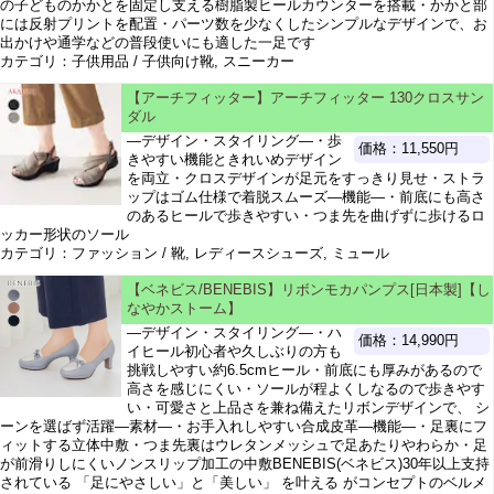
の子どものかかとを固定し支える樹脂製ヒールカウンターを搭載・かかと部
には反射プリントを配置・パーツ数を少なくしたシンプルなデザインで、お
出かけや通学などの普段使いにも適した一足です
カテゴリ：子供用品 / 子供向け靴, スニーカー
【アーチフィッター】アーチフィッター 130クロスサン
ダル
―デザイン・スタイリング―・歩
価格：11,550円
きやすい機能ときれいめデザイン
を両立・クロスデザインが足元をすっきり見せ・ストラ
ップはゴム仕様で着脱スムーズ―機能―・前底にも高さ
のあるヒールで歩きやすい・つま先を曲げずに歩けるロ
ッカー形状のソール
カテゴリ：ファッション / 靴, レディースシューズ, ミュール
【ベネビス/BENEBIS】リボンモカパンプス[日本製]【し
なやかストーム】
―デザイン・スタイリング―・ハ
価格：14,990円
イヒール初心者や久しぶりの方も
挑戦しやすい約6.5cmヒール・前底にも厚みがあるので
高さを感じにくい・ソールが程よくしなるので歩きやす
い・可愛さと上品さを兼ね備えたリボンデザインで、 シ
ーンを選ばず活躍―素材―・お手入れしやすい合成皮革―機能―・足裏にフ
ィットする立体中敷・つま先裏はウレタンメッシュで足あたりやわらか・足
が前滑りしにくいノンスリップ加工の中敷BENEBIS(ベネビス)30年以上支持
されている 「足にやさしい」と「美しい」 を叶える がコンセプトのベルメ