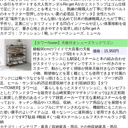
い歩行をサポートする大人気サンダルRe:get Aかかとストラップはゴム仕様
で足にフィット足のことを考えつくし、熟練の靴職人が丁寧に手作りベルト
のキャラクター型押しがかわいい夏の必需品【リゲッタ】女性たちの
休"足"場所でありたい。そんな願いを込めて日本の熟練靴職人たちが丁寧に
手作り。足裏にピッタリフィットする凹凸インソールや正しい体重移動を促
す設計など、履き心地と歩きやすさを追求し続けるRe:get A
カテゴリ：ファッション / 靴, レディースシューズ, ミュール
【タワー/tower】天板付きシューズラックワゴン
横幅90cmのワイドで大容量の天板
価格：15,950円
付きシューズラック5段キャスター
付きエントランスにも馴染むスチールと木の組み合わせ
がスタイリッシュなデザインですストッパー付きのキャ
スターで、動かしやすく掃除が簡単天板付きなので鍵や
小物、郵便物などを置く棚としても使用できます付属の
フックには靴ベラなどを引っ掛けることもできますシューズ・ブーツ約20
足、ヒール・サンダル約25足程度収納できます(収納目安) 【タワ
ー/TOWER】タワーは、「暮らしをもっとスタイリッシュに」をコンセプト
としたブランドタワーを販売する山崎実業(ヤマザキジツギョウ)は大正初期
に創業した歴史のあるインテリア雑貨メーカーです主な素材はスチールを使
っており、キッチン用品やバス用品、収納、インテリア用品などを展開モダ
ン、スタイリッシュ、シンプルにデザインされながら、機能性にもこだわっ
た使い勝手のよいアイテムは、様々なシーンに違和感なく使用できる人気の
ブランドです#下駄箱 #靴箱 #くつ箱 #スチールシェルフ #スチールラック収
納
カテゴリ：インテリア・家具 / 収納家具・用品, その他収納家具・用品