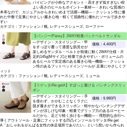
パイピングが小粋なアクセント・高すぎず低すぎない程
よい高さのヒールもポイント―素材―・きれいな質感の
本革なので、カジュアルからきれいめまで活躍―機能―・クッション性に優
れた中敷で足裏にやさしい履き心地・軽くて屈曲性に優れたソールで歩きや
すい
カテゴリ：ファッション / 靴, レディースシューズ, ローファー
【パンジー/Pansy】2WAY軽量バックベルトサンダル
―デザイン・スタイリング―・甲
価格：4,400円
をすっぽり覆って適度な肌見せが
楽しめるサンダル・ベルトが前後に動く2WAY仕様・片
足約145g(Mサイズ)と軽量で歩きやすい・ボリュームの
あるヒールで安定感のある履き心地―機能―・クッショ
ン性のあるフットベッドインソールが 足裏にやさしくフ
ィット
カテゴリ：ファッション / 靴, レディースシューズ, ミュール
【リゲッタ/Re:getA】すぽっと履ける パンチングスリッ
ポン
―デザイン・スタイリング―・手
価格：9,980円
を使わず、かがむことなくラクに
脱ぎ履きができるスリッポン・軽やかなパンチングデザ
インが涼しげな印象・軽量でグリップ力のあるローヒー
ルだから、足どり軽く歩ける―機能―・理想的な歩行へ
導くアウトソール・足裏にフィットする凹凸インソールリゲッタ/Re:get
A「おしゃれをがんばる女性の休足場所でありたい」という想いから作られ