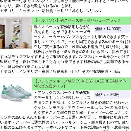
収納ポーチ付きでコンパクトに持ち運び可能ポーチは広げるとトートバッグ
になり、履いてきた靴を入れるのにも便利
カテゴリ：キッチン・生活雑貨・日用品 / 暮らし, スリッパ
【ベルメゾン】省スペース突っ張りシューズラック
縦のスペースを有効活用しながら
価格：14,900円
収納することができるシューズラ
ックスニーカーやパンプスをたっぷり収納できます突っ
張りタイプなのでしっかり固定できます2本のポールは独
立して突っ張るので、段差のある場所でも取り付け可能
棚板は水平置き・斜め置きの2通りから選べ、斜め置きに
すればディスプレイするように収納できますパンプスはヒールをひっかけて
収納ができ、倒れて落ちることなく収納できます棚板の高さも調節できるか
ら、靴以外の収納にも大活躍
カテゴリ：インテリア・家具 / 収納家具・用品, その他収納家具・用品
【アシックスキッズ/ASICS KIDS】LAZERBEAM MP-
MG(ゴム紐タイプ)
・アシックススポーツ工学研究所
価格：5,940円
のデータをもとに作製したキッズ
専用ラストを採用、シンプルさと履き心地にこだわった
クッションモデル・アウターソールはラバーの面積を大
きくすることで耐久性に配慮・ミッドソールにはクッシ
ョン性の高いE.V.A.を採用・ラバーには貫通孔を配置し、屈曲性に配慮して
います・アッパーは通気性のよいラッセルメッシュ・脱ぎ履きしやすい靴ひ
も風のゴムひもタイプで、一本ベルトでフィット感の調節も可能・成長段階