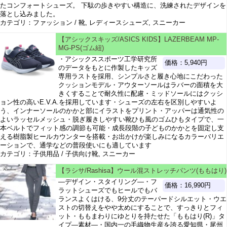
たコンフォートシューズ。 下駄の歩きやすい構造に、洗練されたデザインを
落とし込みました。
カテゴリ：ファッション / 靴, レディースシューズ, スニーカー
【アシックスキッズ/ASICS KIDS】LAZERBEAM MP-
MG-PS(ゴム紐)
・アシックススポーツ工学研究所
価格：5,940円
のデータをもとに作製したキッズ
専用ラストを採用、シンプルさと履き心地にこだわった
クッションモデル・アウターソールはラバーの面積を大
きくすることで耐久性に配慮・ミッドソールにはクッシ
ョン性の高いE.V.A.を採用しています・シューズの左右を区別しやすいよ
う、インナーソールのかかと部にイラストをプリント・アッパーは通気性の
よいラッセルメッシュ・脱ぎ履きしやすい靴ひも風のゴムひもタイプで、一
本ベルトでフィット感の調節も可能・成長段階の子どものかかとを固定し支
える樹脂製ヒールカウンターを搭載・お出かけが楽しみになるカラーバリエ
ーションで、通学などの普段使いにも適しています
カテゴリ：子供用品 / 子供向け靴, スニーカー
【ラシサ/Rashisa】ウール混ストレッチパンツ(ももはり)
―デザイン・スタイリング―・フ
価格：16,990円
ラットシューズでもヒールでもバ
ランスよくはける、9分丈のテーパードシルエット・ウエ
ストの切替えをやや太めにすることで、すっきりとフィ
ット・ももまわりにゆとりを持たせた「ももはり(R)」タ
イプ―素材―・国内一の毛織物生産を誇る愛知県・尾州