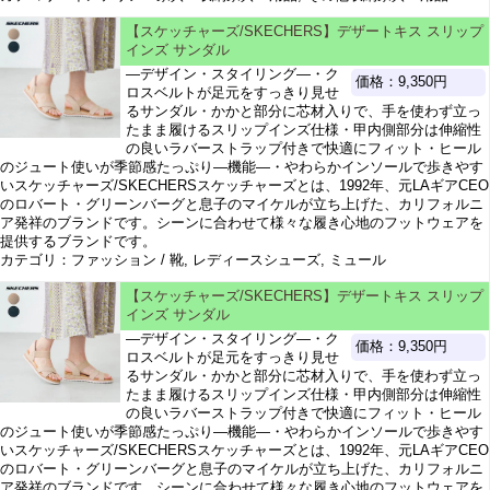
【スケッチャーズ/SKECHERS】デザートキス スリップ
インズ サンダル
―デザイン・スタイリング―・ク
価格：9,350円
ロスベルトが足元をすっきり見せ
るサンダル・かかと部分に芯材入りで、手を使わず立っ
たまま履けるスリップインズ仕様・甲内側部分は伸縮性
の良いラバーストラップ付きで快適にフィット・ヒール
のジュート使いが季節感たっぷり―機能―・やわらかインソールで歩きやす
いスケッチャーズ/SKECHERSスケッチャーズとは、1992年、元LAギアCEO
のロバート・グリーンバーグと息子のマイケルが立ち上げた、カリフォルニ
ア発祥のブランドです。シーンに合わせて様々な履き心地のフットウェアを
提供するブランドです。
カテゴリ：ファッション / 靴, レディースシューズ, ミュール
【スケッチャーズ/SKECHERS】デザートキス スリップ
インズ サンダル
―デザイン・スタイリング―・ク
価格：9,350円
ロスベルトが足元をすっきり見せ
るサンダル・かかと部分に芯材入りで、手を使わず立っ
たまま履けるスリップインズ仕様・甲内側部分は伸縮性
の良いラバーストラップ付きで快適にフィット・ヒール
のジュート使いが季節感たっぷり―機能―・やわらかインソールで歩きやす
いスケッチャーズ/SKECHERSスケッチャーズとは、1992年、元LAギアCEO
のロバート・グリーンバーグと息子のマイケルが立ち上げた、カリフォルニ
ア発祥のブランドです。シーンに合わせて様々な履き心地のフットウェアを