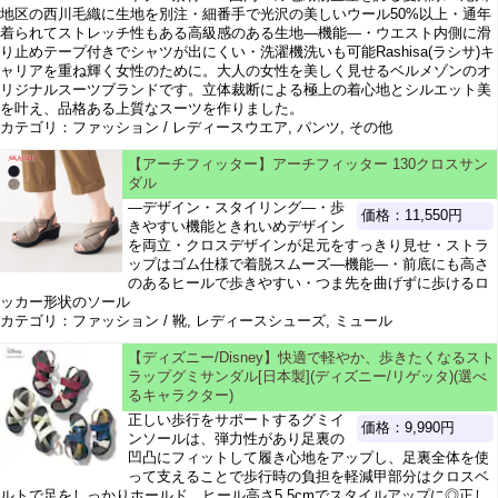
地区の西川毛織に生地を別注・細番手で光沢の美しいウール50%以上・通年
着られてストレッチ性もある高級感のある生地―機能―・ウエスト内側に滑
り止めテープ付きでシャツが出にくい・洗濯機洗いも可能Rashisa(ラシサ)キ
ャリアを重ね輝く女性のために。大人の女性を美しく見せるベルメゾンのオ
リジナルスーツブランドです。立体裁断による極上の着心地とシルエット美
を叶え、品格ある上質なスーツを作りました。
カテゴリ：ファッション / レディースウエア, パンツ, その他
【アーチフィッター】アーチフィッター 130クロスサン
ダル
―デザイン・スタイリング―・歩
価格：11,550円
きやすい機能ときれいめデザイン
を両立・クロスデザインが足元をすっきり見せ・ストラ
ップはゴム仕様で着脱スムーズ―機能―・前底にも高さ
のあるヒールで歩きやすい・つま先を曲げずに歩けるロ
ッカー形状のソール
カテゴリ：ファッション / 靴, レディースシューズ, ミュール
【ディズニー/Disney】快適で軽やか、歩きたくなるスト
ラップグミサンダル[日本製](ディズニー/リゲッタ)(選べ
るキャラクター)
正しい歩行をサポートするグミイ
価格：9,990円
ンソールは、弾力性があり足裏の
凹凸にフィットして履き心地をアップし、足裏全体を使
って支えることで歩行時の負担を軽減甲部分はクロスベ
ルトで足をしっかりホールド、ヒール高さ5.5cmでスタイルアップに◎正し