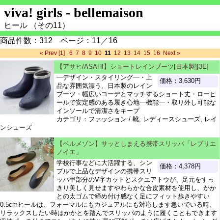
viva! girls - bellemaison
ヒール （その11）
商品件数：312 ページ：11／16
« Prev
[1]
6
7
8
9
10
11
12
13
14
15
16
Next »
【アサヒ/ASAHI】ショートレインブーツ[日本製][3E]
―デザイン・スタイリング―・上
価格：3,630円
品な雰囲気漂う、日本製のレイン
ブーツ・幅広いコーデとマッチするショート丈・ローヒ
ールで安定感のある履き心地―機能―・取り外し可能な
インソールで清潔さをキープ
カテゴリ：ファッション / 靴, レディースシューズ, レイ
ンシューズ
【ベルメゾン】サッとしまえる携帯スリッパ「レプリエ
ノイエ」
学校行事などに大活躍する、シン
価格：4,378円
プルで上品なデザインの携帯スリ
ッパ甲部分のV字カットとスクエアトウが、足元をすっ
きり美しく見せますやわらかな合皮素材を使用し、かか
との太ゴムで締め付け感なく足にフィット歩きやすい
0.5cmヒールは、フォーマルにもカジュアルにも対応します急いでいる時、
リラックスしたい時はかかとを踏んでスリッパのように履くこともできます