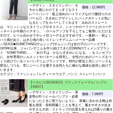
―デザイン・スタイリング―・モ
価格：12,980円
モから裾にかけてまっすぐなスト
レートパンツ・股上深めのハイライズなので腰回りのカ
バーも◎・大きめにデザインしたバックポケットが気に
なるヒップをカバーしてくれます・太めのストレート
は、マニッシュなスタイリングがオススメ。シャツやローファーとのコーデ
ィネートが今期のイチオシ。・ロールアップを下ろしてもご着用いただけま
すので、ヒール合わせでキレイ目コーデもおすすめです。―素材―・程よく
ハリ感があり、はき心地の良いストレッチデニム―メーカー品番
―SEA33■SOMETHING(サムシング)サムシングは女の子のジーンズです。
1979年以来、ジャパンデニムを作り続けてきたEDWINのウィメンズブラン
ド「SOMETHING」。「女の子は、かならずきれいになる。」をコンセプト
に、女性専用のシルエットやパターンを研究し、女性のためのジーンズをつ
くり続けているジャパンデニムブランドです。時代の変化と共にジーンズも
変化しつつも、常にジーンズを愛する女性たちに確かな価値を提供し続けて
いきます。
カテゴリ：ファッション / レディースウエア, パンツ, ストレートパンツ
【ベネビス/BENEBIS】ブラックフォーマルパンプス
【3WAY】
―デザイン・スタイリング―・美
価格：7,990円
姿勢が叶うヒールパンプス・必要
になったときに慌てないように、 喪服に合わせる靴は布
製を用意・長時間履くことを考えて、履きやすさや歩き
やすさも大切・ストラップの位置を変えれば3通りの履き