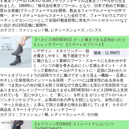
す東京ソワール/TOKYO SOIRブラックフォーマルは東京ソワールから生ま
れました。1969年に『株式会社東京ソワール』となり、日本で初めて和服に
変わる喪服(ブラックフォーマル)を開発。数あるフォーマルメーカーの中で
唯一、オートクチュールからスタートした会社です。フォーマルウエアのリ
ーディングカンパニーとして全国47都道府県に有名デパートやスーパーなど
に合計 約1100店舗に展開中。
カテゴリ：ファッション / 靴, レディースシューズ, パンプス
【ベネビス/BENEBIS】さっと履きできる足先ゆったり
ストレッチブーツ 【スマートオブリーク】
―デザイン・スタイリング―・脱
価格：11,990円
ぎ履きしやすく、靴下感覚でラク
に履けるニット素材のブーツ・スカートにも合わせやす
く、パンツの裾を巻き込みにくい丈感もポイント・メタ
リック素材のヒールがアクセントに・足指に沿わせたス
マートオブリークトウの採用でラクに履けてすっきり見え―機能―・足裏に
やさしい立体形状のインソールを採用・アッパーには撥水性のある糸を使
用・つま先からの水の侵入を防ぐ仕様なので急な雨にも安心※完全防水では
ありません※レインブーツではありませんBENEBIS(ベネビス)30年以上支持
されている 「足にやさしい」と「美しい」 を叶える がコンセプトのベルメ
ゾンオリジナルブランド。お客様の生の声を大切にしながら、女性の足に
「やっと出会えた」と喜んで頂ける履き心地をお届けしています。カタログ
商品名:スマートオブリークストレッチブーツ
カテゴリ：ファッション / 靴, レディースシューズ, その他
【エドウィン/EDWIN】ストレートデニムパンツ
【SOMETHING】