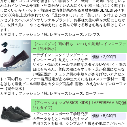
方が可能・コツコツ音が響きにくい消音タイプ―機能―・足裏にやさしいふ
わふわインソールを採用・甲部分がくい込みにくい仕様・脱げにくく靴ずれ
しにくいかかとパッド・前部分に消臭効果のある素材を採用BENEBIS(ベネ
ビス)30年以上支持されている 「足にやさしい」と「美しい」 を叶える がコ
ンセプトのベルメゾンオリジナルブランド。お客様の生の声を大切にしなが
ら、女性の足に「やっと出会えた」と喜んで頂ける履き心地をお届けしてい
ます。
カテゴリ：ファッション / 靴, レディースシューズ, パンプス
【ベルメゾン】雨の日も、いつもの足元!レインローファ
ー【完全防水】
ーデザイン・スタイリングー・レ
価格：2,990円
インシューズに見えない上品なデ
ザイン・低めのヒールで適度なスタイルUPが叶う・雨の
日はもちろん、普段の服にもマッチ・足が窮屈にならな
い幅広設計・チェック柄の中敷きがさりげないアクセン
ト・雨の日もローファー着用規定がある学生の方にもおススメー素材ー・雨
をはじく塩化ビニル樹脂素材カタログ商品名:雨靴にみえないレインローファ
ー【完全防水】
カテゴリ：ファッション / 靴, レディースシューズ, ローファー
【アシックスキッズ/ASICS KIDS】LAZERBEAM MQ(靴
ひもタイプ)
・アシックススポーツ工学研究所
価格：5,940円
のデータをもとに作製したキッズ
専用ラストを採用、シンプルさと履き心地にこだわった