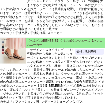
クッションモデル・アウターソールはラバーの面積を大
きくすることで耐久性に配慮・ミッドソールにはクッシ
ョン性の高いE.V.A.を採用・ラバーには貫通孔を配置し、屈曲性に配慮して
います・アッパーは通気性のよいラッセルメッシュ・フィット感の調節がし
やすい靴ひもタイプです・成長段階の子どものかかとを固定し支える樹脂製
ヒールカウンターを搭載・かかと部には反射プリントを配置し、夜間の視認
性を高めています・パーツ数を少なくしたシンプルなデザインで、お出かけ
や通学などの普段使いにも適した一足です
カテゴリ：子供用品 / 子供向け靴, スニーカー
【ベネビス/BENEBIS】くるみボタンシューズ【バレエ
スニーカー】
―デザイン・スタイリング―・お
価格：9,990円
客様の声から復刻した人気のシュ
ーズ・くるみボタンをあしらった細ストラップがフェミ
ニンな印象・ヒールは程よく高さがあるのでさりげなく
スタイルアップも―機能―・履き口のストレッチゴムが
やさしく足にフィット・屈曲性に優れたソールで踏み出しもスムーズ・かか
との上部までカバーして靴擦れを防止する、クッション性の高いかかとパッ
ド・衝撃をやわらげるWクッションの立体インソール―素材―・上品なツヤ
感の合成皮革スムースやスエード調素材でキレイめにも似合う旧商品名:くる
みボタンバレエスニーカー【復刻】BENEBIS(ベネビス)30年以上支持されて
いる 「足にやさしい」と「美しい」 を叶える がコンセプトのベルメゾンオ
リジナルブランド。お客様の生の声を大切にしながら、女性の足に「やっと
出会えた」と喜んで頂ける履き心地をお届けしています。
カテゴリ：ファッション / 靴, レディースシューズ, パンプス