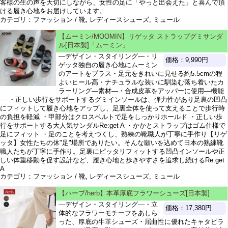
客様の生の声を大切にしながら、女性の足に「やっと出会えた」と喜んで頂
ける履き心地をお届けしています。
カテゴリ：ファッション / 靴, レディースシューズ, ミュール
【ムーミン/MOOMIN】リゲッタ ストラップグミサンダ
ル[日本製]「ムーミン」
―デザイン・スタイリング―・リ
価格：9,990円
ゲッタ独自の履き心地にムーミン
のアートをプラス・足元をきれいに見せる約5.5cmの程
よいヒール高・ナチュラルな装いに馴染む落ち着いたカ
ラーリング―素材―・合成皮革をアッパーに使用―機能
― ・正しい歩行をサポートするグミインソールは、弾力性があり足裏の凹凸
にフィットして履き心地をアップし、足裏全体を使って支えることで歩行時
の負担を軽減 ・甲部分はクロスベルトで足をしっかりホールド ・正しい歩
行をサポートする大人気サンダルRe:get A ・かかとストラップはゴム仕様で
足にフィット ・足のことを考えつくし、熟練の靴職人が丁寧に手作り【リゲ
ッタ】女性たちの休"足"場所でありたい。そんな願いを込めて日本の熟練靴
職人たちが丁寧に手作り。足裏にピッタリフィットする凹凸インソールや正
しい体重移動を促す設計など、履き心地と歩きやすさを追求し続けるRe:get
A
カテゴリ：ファッション / 靴, レディースシューズ, ミュール
【ハーブ/herb】本革厚底フラワーシューズ[日本製]
―デザイン・スタイリング―・立
価格：17,380円
体的なフラワーモチーフをあしら
った、厚底の牛革シューズ・屈曲性に優れたキャタピラ