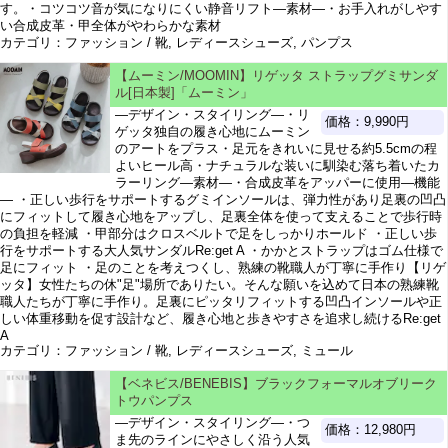
す。・コツコツ音が気になりにくい静音リフト―素材―・お手入れがしやす
い合成皮革・甲全体がやわらかな素材
カテゴリ：ファッション / 靴, レディースシューズ, パンプス
【ムーミン/MOOMIN】リゲッタ ストラップグミサンダ
ル[日本製]「ムーミン」
―デザイン・スタイリング―・リ
価格：9,990円
ゲッタ独自の履き心地にムーミン
のアートをプラス・足元をきれいに見せる約5.5cmの程
よいヒール高・ナチュラルな装いに馴染む落ち着いたカ
ラーリング―素材―・合成皮革をアッパーに使用―機能
― ・正しい歩行をサポートするグミインソールは、弾力性があり足裏の凹凸
にフィットして履き心地をアップし、足裏全体を使って支えることで歩行時
の負担を軽減 ・甲部分はクロスベルトで足をしっかりホールド ・正しい歩
行をサポートする大人気サンダルRe:get A ・かかとストラップはゴム仕様で
足にフィット ・足のことを考えつくし、熟練の靴職人が丁寧に手作り【リゲ
ッタ】女性たちの休"足"場所でありたい。そんな願いを込めて日本の熟練靴
職人たちが丁寧に手作り。足裏にピッタリフィットする凹凸インソールや正
しい体重移動を促す設計など、履き心地と歩きやすさを追求し続けるRe:get
A
カテゴリ：ファッション / 靴, レディースシューズ, ミュール
【ベネビス/BENEBIS】ブラックフォーマルオブリーク
トウパンプス
―デザイン・スタイリング―・つ
価格：12,980円
ま先のラインにやさしく沿う人気