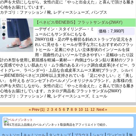
の声を大切にしながら、女性の足に「やっと出会えた」と喜んで頂ける履き
心地をお届けしています。
カテゴリ：ファッション / 靴, レディースシューズ, パンプス
【ベネビス/BENEBIS】フラットサンダル(2WAY)
―デザイン・スタイリング―・ミ
価格：7,990円
ュールにもサンダルにもなる
2WAY仕様・足の甲を横切る斜めストラップが足元をき
れいに見せる・ヒールが苦手な方にもおすすめのフラッ
トヒール・足裏にやさしい立体形状のインソールを採
用・屈曲性のよいソールで歩きやすい・足幅ゆったり設
計の木型を使用し窮屈感を軽減―素材―・内側はウレタン貼り素材のソフト
な質感でやさしい肌あたり・ムラ感のあるヌバック調合成皮革(ネイビー、ラ
イトグレー、ラベンダー)・上品な合成皮革スムース素材(ブラック、シルバ
ー)BENEBIS(ベネビス)30年以上支持されている 「足にやさしい」と「美し
い」 を叶える がコンセプトのベルメゾンオリジナルブランド。お客様の生
の声を大切にしながら、女性の足に「やっと出会えた」と喜んで頂ける履き
心地をお届けしています。カタログ商品名:フラットサンダル(2WAY)
カテゴリ：ファッション / 靴, レディースシューズ, ミュール
« Prev
[1]
2
3
4
5
6
7
8
9
10
11
12
Next »
常時1万点以上品揃えのベルメゾンネット取扱商品をアフィリエイトで紹介。
|
|
|
|
|
|
カットソー
キャミソール
タンクトップ
ブラウス
シャツ
ワンピース
無