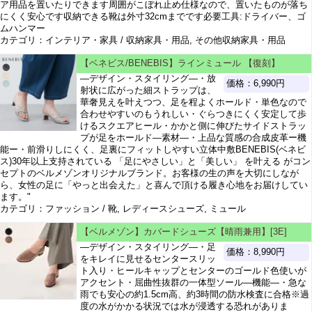
ア用品を置いたりできます周囲がこぼれ止め仕様なので、置いたものが落ち
にくく安心です収納できる靴は外寸32cmまでです必要工具:ドライバー、ゴ
ムハンマー
カテゴリ：インテリア・家具 / 収納家具・用品, その他収納家具・用品
【ベネビス/BENEBIS】ラインミュール 【復刻】
―デザイン・スタイリング―・放
価格：6,990円
射状に広がった細ストラップは、
華奢見えを叶えつつ、足を程よくホールド・単色なので
合わせやすいのもうれしい・ぐらつきにくく安定して歩
けるスクエアヒール・かかと側に伸びたサイドストラッ
プが足をホールド―素材―・上品な質感の合成皮革ー機
能ー・前滑りしにくく、足裏にフィットしやすい立体中敷BENEBIS(ベネビ
ス)30年以上支持されている 「足にやさしい」と「美しい」 を叶える がコン
セプトのベルメゾンオリジナルブランド。お客様の生の声を大切にしなが
ら、女性の足に「やっと出会えた」と喜んで頂ける履き心地をお届けしてい
ます。"
カテゴリ：ファッション / 靴, レディースシューズ, ミュール
【ベルメゾン】カバードシューズ【晴雨兼用】[3E]
―デザイン・スタイリング―・足
価格：8,990円
をキレイに見せるセンタースリッ
ト入り・ヒールキャップとセンターのゴールド色使いが
アクセント・屈曲性抜群の一体型ソール―機能―・急な
雨でも安心の約1.5cm高、約3時間の防水検査に合格※過
度の水がかかる状況では水が浸透する恐れがありま