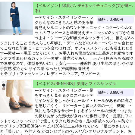
【ベルメゾン】綿混ポンチVネックチュニック(丈が選べ
る)
―デザイン・スタイリング―・ラ
価格：3,490円
クちんなのにきちんと感のある華
奢見えシルエットのワンピチュニック・コクーンシルエ
ットのワンピースと華奢見えチュニックの2タイプから選
べます・シャープな印象のVネックラインに、後ろもVネ
ックにすることで大人らしい印象に・デニムなどのスキニーパンツを合わせ
てこなれた印象に・ヒールを合わせれば、オフィススタイルにも着まわせま
す―素材―・毛玉になりにくく、お手入れも簡単なのに上品さと伸縮性でオ
ンオフ着まわせるカットソー素材・微光沢があり、しっかり厚みもある綿混
で素材なので、体型を拾いにくく安心-----------伸縮性:あり生地の厚さ:やや厚
手質感:柔らかいサイズ感:ゆったり推奨季節:春秋冬-----------
カテゴリ：ファッション / レディースウエア, ワンピース
【ベネビス/BENEBIS】美脚オフィスサンダル
―デザイン・スタイリング―・足
価格：8,990円
をすっきり見せるクロスベルトデ
ザインが足をしっかりホールド・ヒールがあるのに高さ
を感じにくく、リピーターも多い人気の一足―機能―・
気になるO脚をサポートするインソールの形状・つま先
の反りあがった形状がきれいな歩行に導く・足裏にフィ
ットするフットベッドで優しくラクな履き心地・足の前後へのズレを防ぐト
ウグリップBENEBIS(ベネビス)30年以上支持されている 「足にやさしい」
と「美しい」 を叶える がコンセプトのベルメゾンオリジナルブランド。お