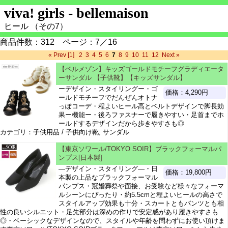
viva! girls - bellemaison
ヒール （その7）
商品件数：312 ページ：7／16
« Prev
[1]
2
3
4
5
6
7
8
9
10
11
12
Next »
【ベルメゾン】キッズゴールドモチーフグラディエータ
ーサンダル 【子供靴】【キッズサンダル】
ーデザイン・スタイリングー・ゴ
価格：4,290円
ールドモチーフでだんぜんオトナ
っぽコーデ・程よいヒール高とベルトデザインで脚長効
果ー機能ー・後ろファスナーで履きやすい・足首までホ
ールドするデザインだから歩きやすさも◎
カテゴリ：子供用品 / 子供向け靴, サンダル
【東京ソワール/TOKYO SOIR】ブラックフォーマルパ
ンプス[日本製]
―デザイン・スタイリング―・日
価格：19,800円
本製の上品なブラックフォーマル
パンプス・冠婚葬祭や面接、お受験など様々なフォーマ
ルシーンにぴったり・約5.5cmと程よいヒールの高さで
スタイルアップ効果も十分・スカートともパンツとも相
性の良いシルエット・足先部分は深めの作りで安定感があり履きやすさも
◎・ベーシックなデザインなので、スタイルや年齢を問わずにお使い頂けま