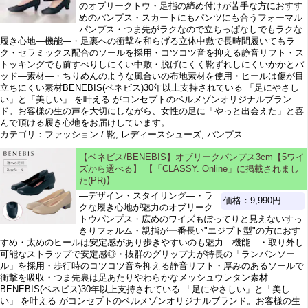
のオブリークトウ・足指の締め付けが苦手な方におすす
めのパンプス・スカートにもパンツにも合うフォーマル
パンプス・つま先がラクなので立ちっぱなしでもラクな
履き心地―機能―・足裏への衝撃を和らげる立体中敷で長時間履いてもラ
ク・セラミックス配合のソールを採用・コツコツ音を抑える静音リフト・ス
トッキングでも前すべりしにくい中敷・脱げにくく靴ずれしにくいかかとパ
ッド―素材―・ちりめんのような風合いの布地素材を使用・ヒールは傷が目
立ちにくい素材BENEBIS(ベネビス)30年以上支持されている 「足にやさし
い」と「美しい」 を叶える がコンセプトのベルメゾンオリジナルブラン
ド。お客様の生の声を大切にしながら、女性の足に「やっと出会えた」と喜
んで頂ける履き心地をお届けしています。
カテゴリ：ファッション / 靴, レディースシューズ, パンプス
【ベネビス/BENEBIS】オブリークパンプス3cm【5ワイ
ズから選べる】 【「CLASSY. Online」に掲載されまし
た(PR)】
―デザイン・スタイリング―・ラ
価格：9,990円
クな履き心地が魅力のオブリーク
トウパンプス・広めのワイズもぽってりと見えないすっ
きりフォルム・親指が一番長い"エジプト型"の方におす
すめ・太めのヒールは安定感があり歩きやすいのも魅力―機能―・取り外し
可能なストラップで安定感◎・抜群のグリップ力が特長の「ランパンソー
ル」を採用・歩行時のコツコツ音を抑える静音リフト・厚みのあるソールで
衝撃を吸収・つま先裏は足あたりやわらかなメッシュウレタン素材
BENEBIS(ベネビス)30年以上支持されている 「足にやさしい」と「美し
い」 を叶える がコンセプトのベルメゾンオリジナルブランド。お客様の生