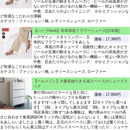
ソールが足裏の動きをスムーズに・ヒールの高低差が少
ないのでラクに歩けるのも魅力―機能―・程よい弾力の
中敷、足あたりのよいライニング、 かかとクッションな
ど快適なこだわりが満載
カテゴリ：ファッション / 靴, レディースシューズ, ローファー
【ハーブ/herb】本革厚底フラワーシューズ[日本製]
―デザイン・スタイリング―・立
価格：17,380円
体的なフラワーモチーフをあしら
った、厚底の牛革シューズ・屈曲性に優れたキャタピラ
ソールが足裏の動きをスムーズに・ヒールの高低差が少
ないのでラクに歩けるのも魅力―機能―・程よい弾力の
中敷、足あたりのよいライニング、 かかとクッションな
ど快適なこだわりが満載
カテゴリ：ファッション / 靴, レディースシューズ, ローファー
【ベルメゾン】大量収納できる省スペースのシューズラ
ック
奥行30cmのスマートな見た目に、
価格：17,900円
たっぷりの靴やパンプスを収納で
きます!すっきり隠してしまえます【2タイプから選べま
す】「2段」タイプなら最大24足「3段」タイプなら最大
36足各段に2枚ずつある棚板は、靴の厚みやヒールの高
さに合わせて角度調節OKラック内に湿気がこもらないよう、奥には通気口
をあしらいましたよく履く靴は、足元のスペースに置いておけば履くのもし
まうのもらくちん最上段はディスプレイスペースとして使ったり、シューケ