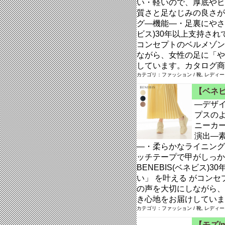
い・軽いので、厚底やヒ
質さと足なじみの良さが
グ―機能―・足裏にやさし
ビス)30年以上支持され
コンセプトのベルメゾン
ながら、女性の足に「や
しています。カタログ商
カテゴリ：ファッション / 靴, レディ
【ベネビ
―デザ
プスの
ニーカ
演出―
―・柔らかなライニング
ッチテープで甲がしっか
BENEBIS(ベネビス
い」 を叶える がコン
の声を大切にしながら、
き心地をお届けしていま
カテゴリ：ファッション / 靴, レディ
【モズ/