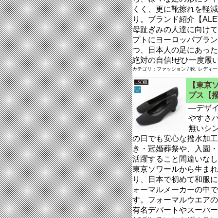
くく、更に靴擦れを軽減
り。ブランド紹介【AL
母趾ぎみの人達に向けて
プトにヨーロッパブラン
つ、日本人の足にあった
絶対の自信!ぜひ一度履
カテゴリ：ファッション / 靴, レディ
【東京ソ
プス【
―デザ
やすさ
無いシ
の日でも安心な撥水加工
き・冠婚葬祭や、入園・
活躍すること間違いなし東
東京ソワールから生まれ
り、日本で初めて和服に
ォーマルメーカーの中で
す。フォーマルウエアの
有名デパートやスーパーな