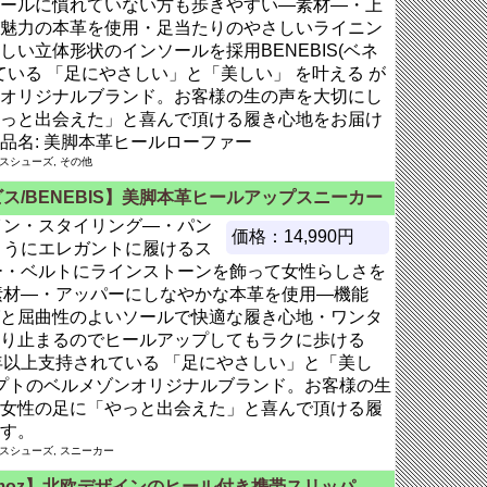
ールに慣れていない方も歩きやすい―素材―・上
魅力の本革を使用・足当たりのやさしいライニン
い立体形状のインソールを採用BENEBIS(ベネ
ている 「足にやさしい」と「美しい」 を叶える が
オリジナルブランド。お客様の生の声を大切にし
っと出会えた」と喜んで頂ける履き心地をお届け
品名: 美脚本革ヒールローファー
ースシューズ, その他
ス/BENEBIS】美脚本革ヒールアップスニーカー
イン・スタイリング―・パン
価格：14,990円
ようにエレガントに履けるス
ー・ベルトにラインストーンを飾って女性らしさを
素材―・アッパーにしなやかな本革を使用―機能
と屈曲性のよいソールで快適な履き心地・ワンタ
り止まるのでヒールアップしてもラクに歩ける
)30年以上支持されている 「足にやさしい」と「美し
セプトのベルメゾンオリジナルブランド。お客様の生
女性の足に「やっと出会えた」と喜んで頂ける履
す。
ースシューズ, スニーカー
moz】北欧デザインのヒール付き携帯スリッパ