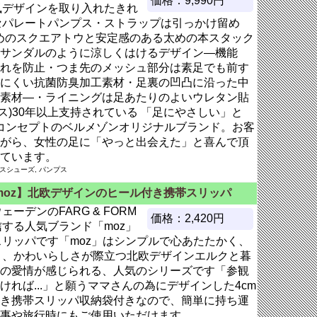
価格：9,990円
風デザインを取り入れたきれ
セパレートパンプス・ストラップは引っかけ留め
めのスクエアトウと安定感のある太めの本スタック
サンダルのように涼しくはけるデザイン―機能
れを防止・つま先のメッシュ部分は素足でも前す
にくい抗菌防臭加工素材・足裏の凹凸に沿った中
素材―・ライニングは足あたりのよいウレタン貼
ネビス)30年以上支持されている 「足にやさしい」と
がコンセプトのベルメゾンオリジナルブランド。お客
がら、女性の足に「やっと出会えた」と喜んで頂
ています。
ースシューズ, パンプス
moz】北欧デザインのヒール付き携帯スリッパ
ェーデンのFARG & FORM
価格：2,420円
する人気ブランド「moz」
スリッパです「moz」はシンプルで心あたたかく、
さ、かわいらしさが際立つ北欧デザインエルクと暮
の愛情が感じられる、人気のシリーズです「参観
れば...」と願うママさんの為にデザインした4cm
き携帯スリッパ収納袋付きなので、簡単に持ち運
事や旅行時にもご使用いただけます。