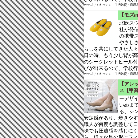
カテゴリ：キッチン・生活雑貨・日用品 
【モズ/
北欧スウ
社が発信
の携帯
やさし
らしを共にしてきた人々
日の時、もう少し背が高け
のシークレットヒール付
びが出来るので、学校行
カテゴリ：キッチン・生活雑貨・日用品 
【アレッ
ス【甲
ーデザ
いめま
る、シン
安定感があり、歩きやす
職人が何度も調整して日
味でも圧迫感を感じにく
ら、様々な足の形にフィ