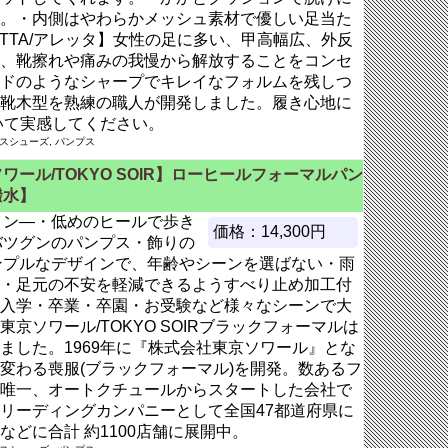
。・内側はやわらかメッシュ素材で優しい足当た
ETTA/アレッタ】女性の足に多い、甲高幅広、外反
、靴擦れや痛みの我慢から解放することをコンセ
ドのようなシャープでキレイなフォルムを残しつ
靴木型を熟練の職人が開発しました。履き心地に
いて実感してください。
ースシューズ, パンプス
ワール/TOKYO SOIR】ローヒールフォーマルパン
撥水】
イン―・低めのヒールで歩き
価格：14,300円
バツグンのパンプス・飾りの
ンプルなデザインで、年齢やシーンを選ばない・雨
・足元の不安を軽減できるようすべり止め加工付
入学・卒業・卒園・お受験など様々なシーンで大
京ソワール/TOKYO SOIRブラックフォーマルは
ました。1969年に『株式会社東京ソワール』とな
変わる喪服(ブラックフォーマル)を開発。数あるフ
唯一、オートクチュールからスタートした会社で
リーディングカンパニーとして全国47都道府県に
どに合計 約1100店舗に展開中。