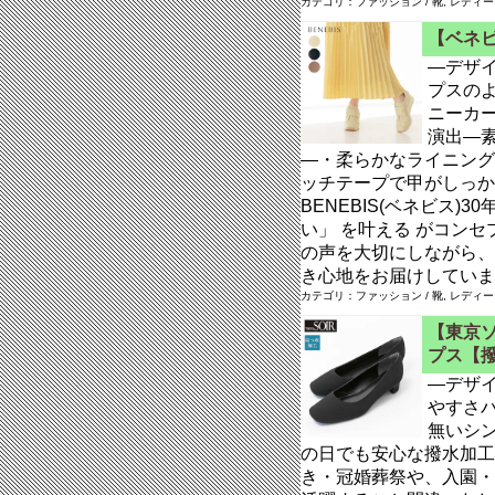
カテゴリ：ファッション / 靴, レディ
【ベネビ
―デザ
プスの
ニーカ
演出―
―・柔らかなライニング
ッチテープで甲がしっか
BENEBIS(ベネビス
い」 を叶える がコン
の声を大切にしながら、
き心地をお届けしていま
カテゴリ：ファッション / 靴, レディ
【東京ソ
プス【
―デザ
やすさ
無いシ
の日でも安心な撥水加工
き・冠婚葬祭や、入園・