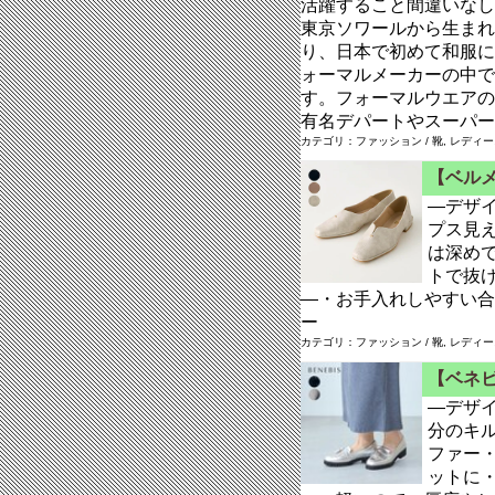
活躍すること間違いなし東
東京ソワールから生まれ
り、日本で初めて和服に
ォーマルメーカーの中で
す。フォーマルウエアの
有名デパートやスーパーな
カテゴリ：ファッション / 靴, レディ
【ベル
―デザ
プス見
は深め
トで抜
―・お手入れしやすい合
ー
カテゴリ：ファッション / 靴, レディ
【ベネビ
―デザ
分のキ
ファー
ットに