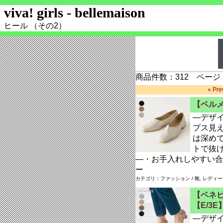
viva! girls - bellemaison
ヒール （その2）
商品件数：312 ページ：
« Pre
【ベル
―デザ
プス見
は深め
トで抜
―・お手入れしやすい合
ー
カテゴリ：ファッション / 靴, レディ
【ベネビ
【E/3E
―デザ