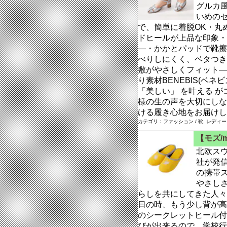
グルカ
いめの
で、簡単に着脱OK・丸
ドヒールが上品な印象・
―・かかとパッドで靴擦
べりしにくく、ベタつき
敷がやさしくフィット―
り素材BENEBIS(ベ
「美しい」 を叶える 
様の生の声を大切にしな
ける履き心地をお届けし
カテゴリ：ファッション / 靴, レディ
【モズ/
北欧スウ
社が発信
の携帯
やさし
らしを共にしてきた人々
日の時、もう少し背が高け
のシークレットヒール付
びが出来るので、学校行