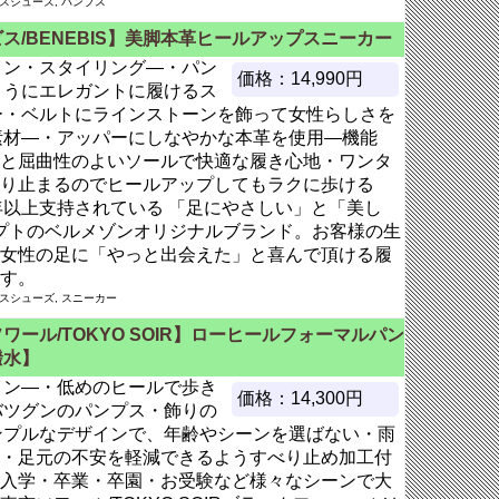
ースシューズ, パンプス
ス/BENEBIS】美脚本革ヒールアップスニーカー
イン・スタイリング―・パン
価格：14,990円
ようにエレガントに履けるス
ー・ベルトにラインストーンを飾って女性らしさを
素材―・アッパーにしなやかな本革を使用―機能
と屈曲性のよいソールで快適な履き心地・ワンタ
り止まるのでヒールアップしてもラクに歩ける
)30年以上支持されている 「足にやさしい」と「美し
セプトのベルメゾンオリジナルブランド。お客様の生
女性の足に「やっと出会えた」と喜んで頂ける履
す。
ースシューズ, スニーカー
ワール/TOKYO SOIR】ローヒールフォーマルパン
撥水】
イン―・低めのヒールで歩き
価格：14,300円
バツグンのパンプス・飾りの
ンプルなデザインで、年齢やシーンを選ばない・雨
・足元の不安を軽減できるようすべり止め加工付
入学・卒業・卒園・お受験など様々なシーンで大