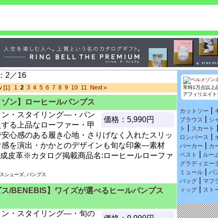
2／16
v
[1]
1
2
3
4
5
6
7
8
9
10
11
Next »
常時1万点以上
アフィリエイト
メゾン】ローヒールパンプス
|
カットソー
イン・スタイリング―・パン
|
価格：5,990円
ブラウス
シ
えする上品なローファー・甲
|
ト
スカート
で安心感のある履き心地・さりげなく入れたスリッ
|
ロンパース
け感を演出・かかとのデザインも旬な印象―素材
|
パーカー
カ
|
成皮革※カタログ掲載商品名:ローヒールローファ
ベスト
ルー
グラディエー
|
ミュール
パ
ースシューズ, パンプス
|
バッグ
マフ
|
ス/BENEBIS】ワイズが選べるヒールパンプス
ィッグ
スト
】
イン・スタイリング―・旬の