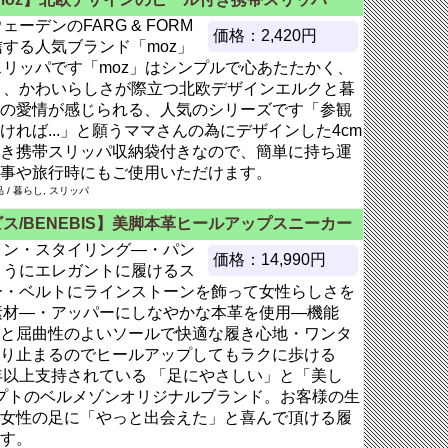
ェーデンのFARG & FORM
価格：2,420円
する人気ブランド「moz」
スリッパです「moz」はシンプルで心あたたかく、
さ、かわいらしさが際立つ北欧デザインエルクと暮
の愛情が感じられる、人気のシリーズです「参観
れば...」と願うママさんの為にデザインした4cm
き携帯スリッパ収納袋付きなので、簡単に持ち運
事や旅行時にもご使用いただけます。
/ 暮らし, スリッパ
ス/BENEBIS】美脚本革ヒールアップスニーカー
イン・スタイリング―・パン
価格：14,990円
ようにエレガントに履けるス
ー・ベルトにラインストーンを飾って女性らしさを
素材―・アッパーにしなやかな本革を使用―機能
と屈曲性のよいソールで快適な履き心地・ワンタ
り止まるのでヒールアップしてもラクに歩ける
)30年以上支持されている 「足にやさしい」と「美し
セプトのベルメゾンオリジナルブランド。お客様の生
女性の足に「やっと出会えた」と喜んで頂ける履
す。