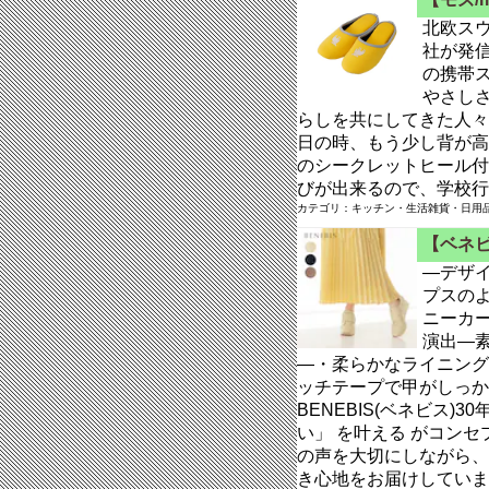
北欧スウ
社が発信
の携帯
やさし
らしを共にしてきた人々
日の時、もう少し背が高け
のシークレットヒール付
びが出来るので、学校行
カテゴリ：キッチン・生活雑貨・日用品 
【ベネビ
―デザ
プスの
ニーカ
演出―
―・柔らかなライニング
ッチテープで甲がしっか
BENEBIS(ベネビス
い」 を叶える がコン
の声を大切にしながら、
き心地をお届けしていま