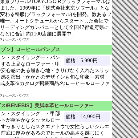
京ソワール/TOKYO SOIRブラックフォーマルは
ました。1969年に『株式会社東京ソワール』とな
変わる喪服(ブラックフォーマル)を開発。数あるフ
唯一、オートクチュールからスタートした会社で
リーディングカンパニーとして全国47都道府県に
どに合計 約1100店舗に展開中。
ースシューズ, パンプス
メゾン】ローヒールパンプス
イン・スタイリング―・パン
価格：5,990円
えする上品なローファー・甲
で安心感のある履き心地・さりげなく入れたスリッ
け感を演出・かかとのデザインも旬な印象―素材
成皮革※カタログ掲載商品名:ローヒールローファ
ースシューズ, パンプス
ス/BENEBIS】美脚本革ヒールローファー
イン・スタイリング―・甲部
価格：14,990円
ルトが華やかなタッセルロー
・すっきりとしたスクエアトウで女性らしいシルエ
・前底に厚みがあるのでヒールの高さを感じにく