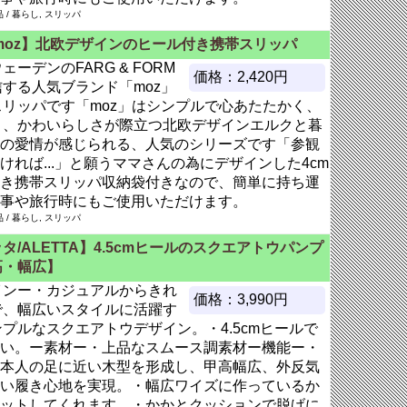
/ 暮らし, スリッパ
moz】北欧デザインのヒール付き携帯スリッパ
ェーデンのFARG & FORM
価格：2,420円
する人気ブランド「moz」
スリッパです「moz」はシンプルで心あたたかく、
さ、かわいらしさが際立つ北欧デザインエルクと暮
の愛情が感じられる、人気のシリーズです「参観
れば...」と願うママさんの為にデザインした4cm
き携帯スリッパ収納袋付きなので、簡単に持ち運
事や旅行時にもご使用いただけます。
/ 暮らし, スリッパ
タ/ALETTA】4.5cmヒールのスクエアトウパンプ
高・幅広】
インー・カジュアルからきれ
価格：3,990円
で、幅広いスタイルに活躍す
プルなスクエアトウデザイン。・4.5cmヒールで
い。ー素材ー・上品なスムース調素材ー機能ー・
本人の足に近い木型を形成し、甲高幅広、外反気
い履き心地を実現。・幅広ワイズに作っているか
ットしてくれます。・かかとクッションで脱げに