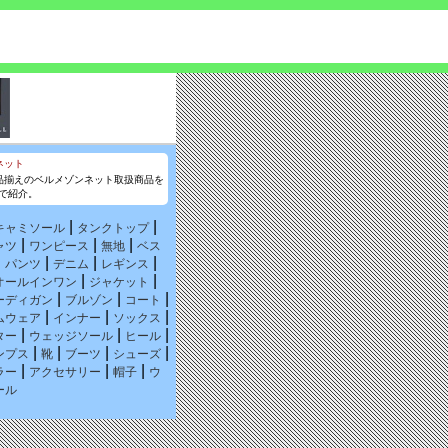
品揃えのベルメゾンネット取扱商品を
で紹介。
|
|
キャミソール
タンクトップ
|
|
|
ャツ
ワンピース
無地
ベス
|
|
|
|
パンツ
デニム
レギンス
|
|
オールインワン
ジャケット
|
|
|
ーディガン
ブルゾン
コート
|
|
|
ムウェア
インナー
ソックス
|
|
|
ター
ウェッジソール
ヒール
|
|
|
|
ンプス
靴
ブーツ
シューズ
|
|
|
ラー
アクセサリー
帽子
ウ
ール